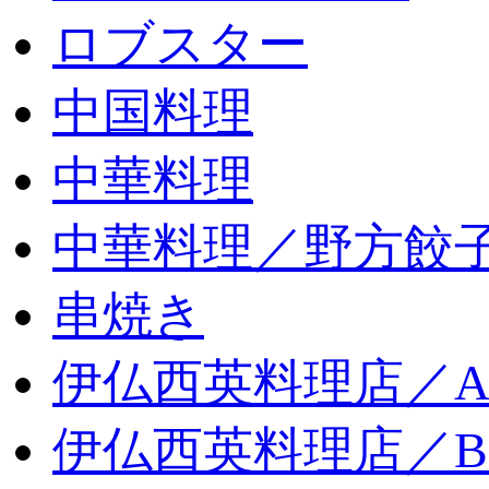
ロブスター
中国料理
中華料理
中華料理／野方餃
串焼き
伊仏西英料理店／
伊仏西英料理店／