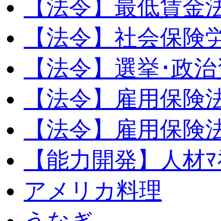
【法令】最低賃金
【法令】社会保険
【法令】選挙･政治
【法令】雇用保険
【法令】雇用保険法
【能力開発】人材ﾏﾈｼ
アメリカ料理