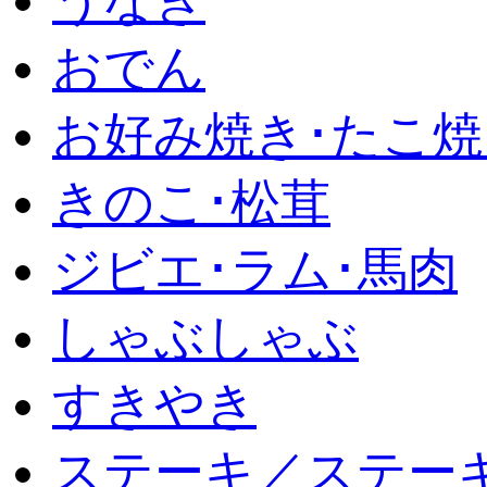
うなぎ
おでん
お好み焼き･たこ焼
きのこ･松茸
ジビエ･ラム･馬肉
しゃぶしゃぶ
すきやき
ステーキ／ステー