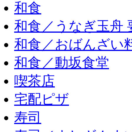
和食
和食／うなぎ玉舟 
和食／おばんざい
和食／動坂食堂
喫茶店
宅配ピザ
寿司