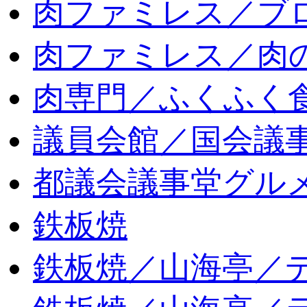
肉ファミレス／ブ
肉ファミレス／肉
肉専門／ふくふく
議員会館／国会議
都議会議事堂グル
鉄板焼
鉄板焼／山海亭／