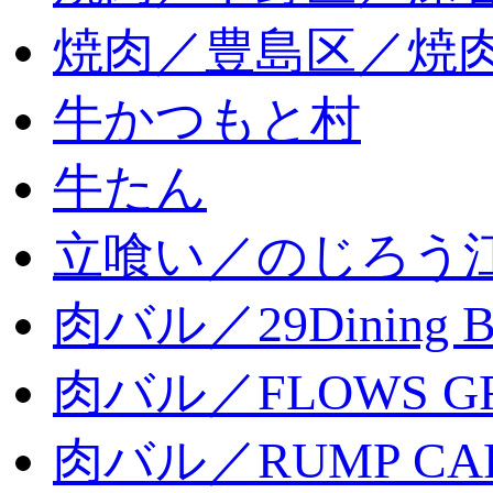
焼肉／豊島区／焼肉
牛かつもと村
牛たん
立喰い／のじろう
肉バル／29Dining 
肉バル／FLOWS GR
肉バル／RUMP CA