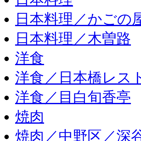
日本料理／かごの
日本料理／木曽路
洋食
洋食／日本橋レス
洋食／目白旬香亭
焼肉
焼肉／中野区／深谷