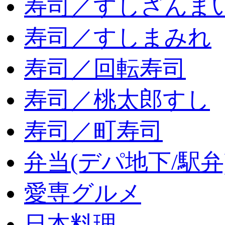
寿司／すしざんま
寿司／すしまみれ
寿司／回転寿司
寿司／桃太郎すし
寿司／町寿司
弁当(デパ地下/駅弁
愛専グルメ
日本料理