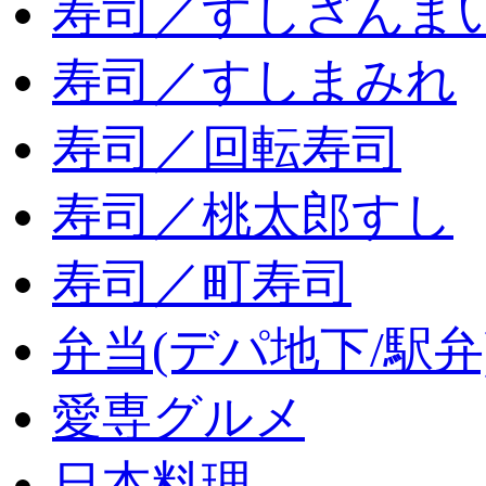
寿司／すしざんま
寿司／すしまみれ
寿司／回転寿司
寿司／桃太郎すし
寿司／町寿司
弁当(デパ地下/駅弁
愛専グルメ
日本料理