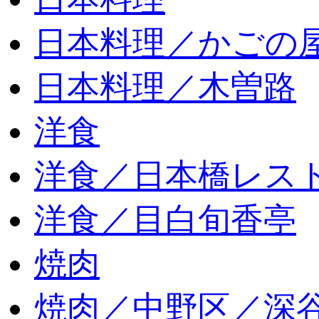
日本料理／かごの
日本料理／木曽路
洋食
洋食／日本橋レス
洋食／目白旬香亭
焼肉
焼肉／中野区／深谷