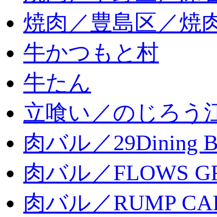
焼肉／豊島区／焼肉
牛かつもと村
牛たん
立喰い／のじろう
肉バル／29Dining 
肉バル／FLOWS GR
肉バル／RUMP CA