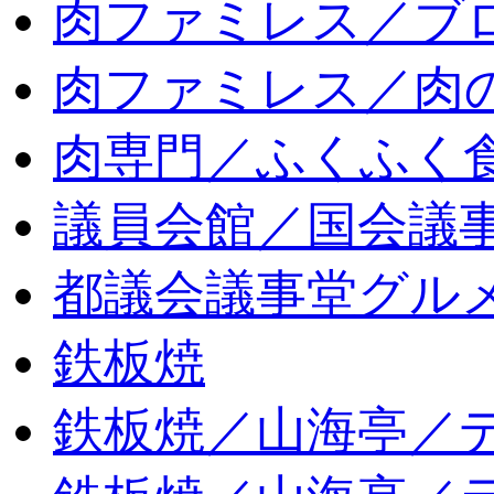
肉ファミレス／ブ
肉ファミレス／肉
肉専門／ふくふく
議員会館／国会議
都議会議事堂グル
鉄板焼
鉄板焼／山海亭／