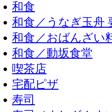
和食
和食／うなぎ玉舟 
和食／おばんざい
和食／動坂食堂
喫茶店
宅配ピザ
寿司