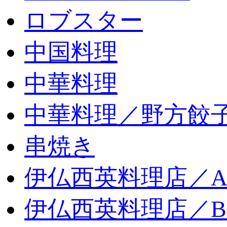
ロブスター
中国料理
中華料理
中華料理／野方餃
串焼き
伊仏西英料理店／
伊仏西英料理店／