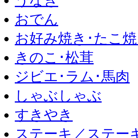
うなぎ
おでん
お好み焼き･たこ焼
きのこ･松茸
ジビエ･ラム･馬肉
しゃぶしゃぶ
すきやき
ステーキ／ステー