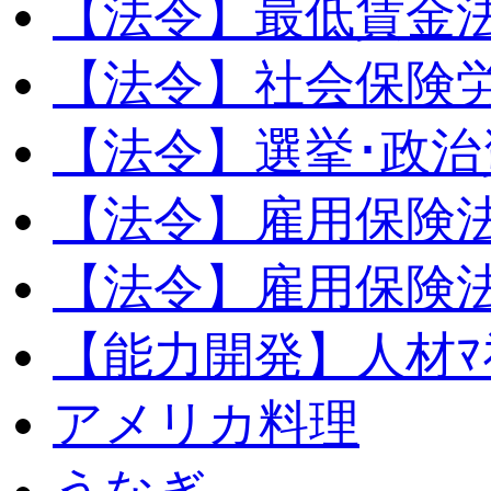
【法令】最低賃金
【法令】社会保険
【法令】選挙･政治
【法令】雇用保険
【法令】雇用保険法
【能力開発】人材ﾏﾈｼ
アメリカ料理