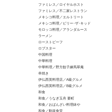
ファミレス／ロイヤルホスト
ファミレス／不二家レストラン
メキシコ料理／エルトリート
メキシコ料理／ビリー･ザ･キッド
モロッコ料理／アランダルース
ラーメン
ローストビーフ
ロブスター
中国料理
中華料理
中華料理／野方餃子練馬翠庵
串焼き
伊仏西英料理店／A級グルメ
伊仏西英料理店／B級グルメ
和食
和食／うなぎ玉舟 要町
和食／おばんざい料理鉢や
和食／動坂食堂