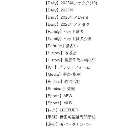
【Daily】2025年／オタク(19)
【Daily】2026年
【Daily】2026年／Event
【Daily】2026年／オタク
【Family】ペット愛犬
【Family】ペット愛犬介護
【Fortune】夢占い
【History】地域史
【History】目黒千代ヶ崎(15)
【ICT】プラットフォーム
【Media】著書･取材
【Politics】政治活動
【Seminar】講演
【Sports】AEW
【Sports】MLB
【レク】LECTUER
【手話】世田谷福祉専門学校
【法令】★バックナンバー