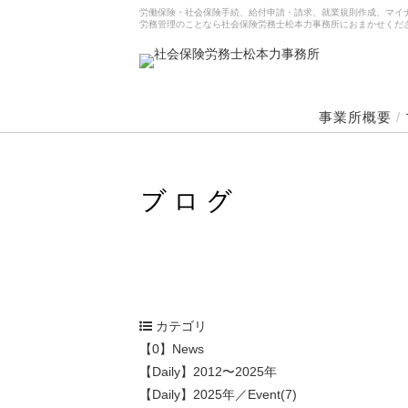
労働保険・社会保険手続、給付申請・請求、就業規則作成、マイ
労務管理のことなら社会保険労務士松本力事務所におまかせくだ
事業所概要
/
カテゴリ
【0】News
【Daily】2012〜2025年
【Daily】2025年／Event(7)