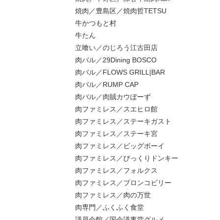
焼肉／豊島区／焼肉哲TETSU
牛かつもと村
牛たん
立喰い／のじろう江古田店
肉バル／29Dining BOSCO
肉バル／FLOWS GRILL|BAR
肉バル／RUMP CAP
肉バル／肉賊カウぼーず
肉ファミレス／スエヒロ館
肉ファミレス／ステーキガスト
肉ファミレス／ステーキ宮
肉ファミレス／ビッグボーイ
肉ファミレス／びっくりドンキー
肉ファミレス／フォルクス
肉ファミレス／ブロンコビリー
肉ファミレス／肉の万世
肉専門／ふくふく食堂
議員会館／国会議事堂グルメ