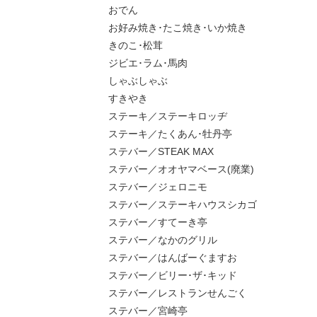
おでん
お好み焼き･たこ焼き･いか焼き
きのこ･松茸
ジビエ･ラム･馬肉
しゃぶしゃぶ
すきやき
ステーキ／ステーキロッヂ
ステーキ／たくあん･牡丹亭
ステバー／STEAK MAX
ステバー／オオヤマベース(廃業)
ステバー／ジェロニモ
ステバー／ステーキハウスシカゴ
ステバー／すてーき亭
ステバー／なかのグリル
ステバー／はんばーぐますお
ステバー／ビリー･ザ･キッド
ステバー／レストランせんごく
ステバー／宮崎亭