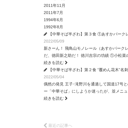
2011年11月
2011年7月
1994年6月
1992年8月
【中華そば半ざわ】第３食 ①あすかパークレー
2022/05/09
新さーん！ 飛鳥山モノレール（あすかパークレ
だ、徳田新之助だ！ 徳川吉宗の功績 ①小松菜の
続きを読む
【中華そば半ざわ】第２食 “覆めん花木”名
2022/05/04
偶然の発見 王子･滝野川を通過して国道17号
ー「中華そば」にしようか迷ったが、並メニュ
続きを読む
最近の記事へ