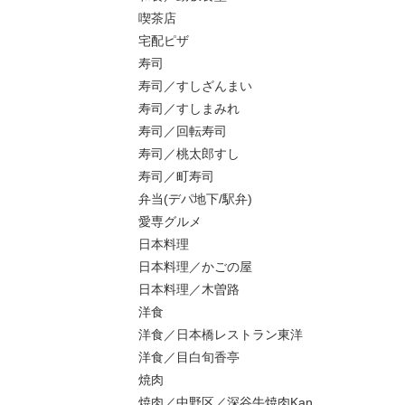
喫茶店
宅配ピザ
寿司
寿司／すしざんまい
寿司／すしまみれ
寿司／回転寿司
寿司／桃太郎すし
寿司／町寿司
弁当(デパ地下/駅弁)
愛専グルメ
日本料理
日本料理／かごの屋
日本料理／木曽路
洋食
洋食／日本橋レストラン東洋
洋食／目白旬香亭
焼肉
焼肉／中野区／深谷牛焼肉Kan