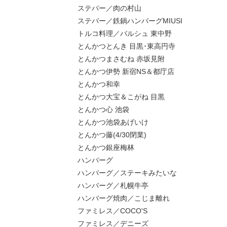
ステバー／肉の村山
ステバー／鉄鍋ハンバーグMIUSI
トルコ料理／バルシュ 東中野
とんかつとんき 目黒･東高円寺
とんかつまさむね 赤坂見附
とんかつ伊勢 新宿NS＆都庁店
とんかつ和幸
とんかつ大宝＆こがね 目黒
とんかつ心 池袋
とんかつ池袋あげいけ
とんかつ藤(4/30閉業)
とんかつ銀座梅林
ハンバーグ
ハンバーグ／ステーキみたいな
ハンバーグ／札幌牛亭
ハンバーグ焼肉／こじま離れ
ファミレス／COCO'S
ファミレス／デニーズ