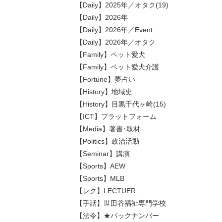
【Daily】2025年／オタク(19)
【Daily】2026年
【Daily】2026年／Event
【Daily】2026年／オタク
【Family】ペット愛犬
【Family】ペット愛犬介護
【Fortune】夢占い
【History】地域史
【History】目黒千代ヶ崎(15)
【ICT】プラットフォーム
【Media】著書･取材
【Politics】政治活動
【Seminar】講演
【Sports】AEW
【Sports】MLB
【レク】LECTUER
【手話】世田谷福祉専門学校
【法令】★バックナンバー