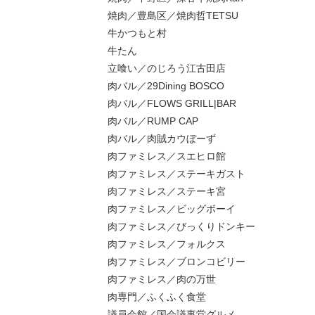
焼肉／豊島区／焼肉哲TETSU
牛かつもと村
牛たん
立喰い／のじろう江古田店
肉バル／29Dining BOSCO
肉バル／FLOWS GRILL|BAR
肉バル／RUMP CAP
肉バル／肉賊カウぼーず
肉ファミレス／スエヒロ館
肉ファミレス／ステーキガスト
肉ファミレス／ステーキ宮
肉ファミレス／ビッグボーイ
肉ファミレス／びっくりドンキー
肉ファミレス／フォルクス
肉ファミレス／ブロンコビリー
肉ファミレス／肉の万世
肉専門／ふくふく食堂
議員会館／国会議事堂グルメ