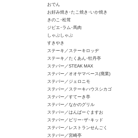
おでん
お好み焼き･たこ焼き･いか焼き
きのこ･松茸
ジビエ･ラム･馬肉
しゃぶしゃぶ
すきやき
ステーキ／ステーキロッヂ
ステーキ／たくあん･牡丹亭
ステバー／STEAK MAX
ステバー／オオヤマベース(廃業)
ステバー／ジェロニモ
ステバー／ステーキハウスシカゴ
ステバー／すてーき亭
ステバー／なかのグリル
ステバー／はんばーぐますお
ステバー／ビリー･ザ･キッド
ステバー／レストランせんごく
ステバー／宮崎亭