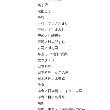
喫茶店
宅配ピザ
寿司
寿司／すしざんまい
寿司／すしまみれ
寿司／回転寿司
寿司／桃太郎すし
寿司／町寿司
弁当(デパ地下/駅弁)
愛専グルメ
日本料理
日本料理／かごの屋
日本料理／木曽路
洋食
洋食／日本橋レストラン東洋
洋食／目白旬香亭
焼肉
焼肉／中野区／深谷牛焼肉Kan