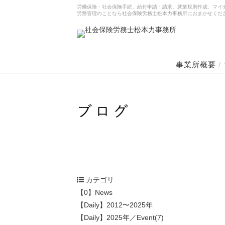
労働保険・社会保険手続、給付申請・請求、就業規則作成、マイ
労務管理のことなら社会保険労務士松本力事務所におまかせくだ
事業所概要
/
カテゴリ
【0】News
【Daily】2012〜2025年
【Daily】2025年／Event(7)