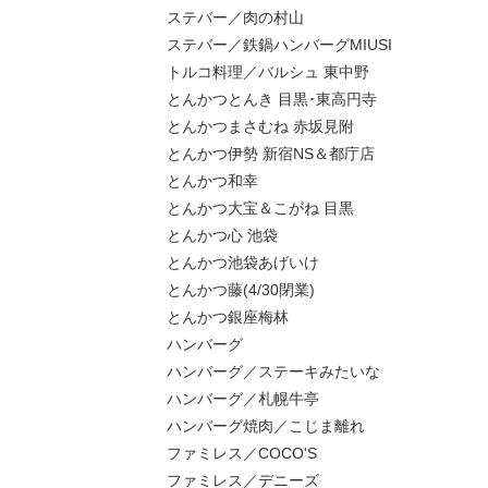
ステバー／肉の村山
ステバー／鉄鍋ハンバーグMIUSI
トルコ料理／バルシュ 東中野
とんかつとんき 目黒･東高円寺
とんかつまさむね 赤坂見附
とんかつ伊勢 新宿NS＆都庁店
とんかつ和幸
とんかつ大宝＆こがね 目黒
とんかつ心 池袋
とんかつ池袋あげいけ
とんかつ藤(4/30閉業)
とんかつ銀座梅林
ハンバーグ
ハンバーグ／ステーキみたいな
ハンバーグ／札幌牛亭
ハンバーグ焼肉／こじま離れ
ファミレス／COCO'S
ファミレス／デニーズ