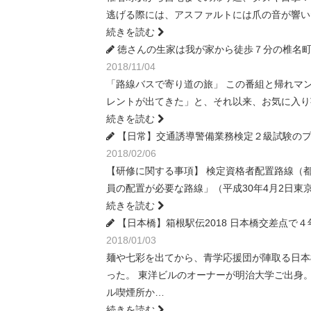
逃げる際には、アスファルトには爪の音が響い
続きを読む
徳さんの生家は我が家から徒歩７分の椎名町の
2018/11/04
「路線バスで寄り道の旅」 この番組と帰れマ
レントが出てきた」と、それ以来、お気に入り
続きを読む
【日常】交通誘導警備業務検定２級試験の
2018/02/06
【研修に関する事項】 検定資格者配置路線（都
員の配置が必要な路線」（平成30年4月2日東
続きを読む
【日本橋】箱根駅伝2018 日本橋交差点で
2018/01/03
麺や七彩を出てから、青学応援団が陣取る日本
った。 東洋ビルのオーナーが明治大学ご出身
ル喫煙所か…
続きを読む