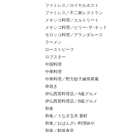
ファミレス／ロイヤルホスト
ファミレス／不二家レストラン
メキシコ料理／エルトリート
メキシコ料理／ビリー･ザ･キッド
モロッコ料理／アランダルース
ラーメン
ローストビーフ
ロブスター
中国料理
中華料理
中華料理／野方餃子練馬翠庵
串焼き
伊仏西英料理店／A級グルメ
伊仏西英料理店／B級グルメ
和食
和食／うなぎ玉舟 要町
和食／おばんざい料理鉢や
和食／動坂食堂