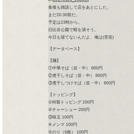
食後も雑談して店をあとにした。
まだ20:30前だ。
予定は23時から。
日比谷公園で暇を潰そう。
今日も寝てないんだよ、俺は(苦笑)
【データベース】
【麺】
①中華そば（並・中） 800円
②煮干しそば（並・中） 800円
③煮干しつけそば（並・中） 800円
【トッピング】
①特製トッピング 200円
②チャーシュー 200円
③味玉 100円
④メンマ 100円
⑤のり（6枚） 100円