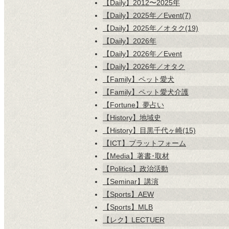
【Daily】2012〜2025年
【Daily】2025年／Event(7)
【Daily】2025年／オタク(19)
【Daily】2026年
【Daily】2026年／Event
【Daily】2026年／オタク
【Family】ペット愛犬
【Family】ペット愛犬介護
【Fortune】夢占い
【History】地域史
【History】目黒千代ヶ崎(15)
【ICT】プラットフォーム
【Media】著書･取材
【Politics】政治活動
【Seminar】講演
【Sports】AEW
【Sports】MLB
【レク】LECTUER