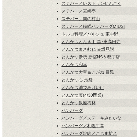
ステバー／レストランせんごく
ステバー／宮崎亭
ステバー／肉の村山
ステバー／鉄鍋ハンバーグMIUSI
トルコ料理／バルシュ 東中野
とんかつとんき 目黒･東高円寺
とんかつまさむね 赤坂見附
とんかつ伊勢 新宿NS＆都庁店
とんかつ和幸
とんかつ大宝＆こがね 目黒
とんかつ心 池袋
とんかつ池袋あげいけ
とんかつ藤(4/30閉業)
とんかつ銀座梅林
ハンバーグ
ハンバーグ／ステーキみたいな
ハンバーグ／札幌牛亭
ハンバーグ焼肉／こじま離れ