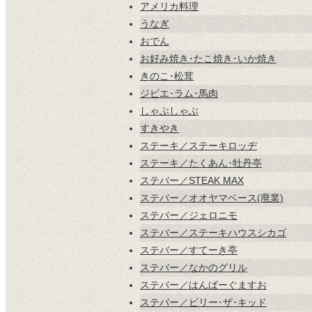
アメリカ料理
うなぎ
おでん
お好み焼き･たこ焼き･いか焼き
きのこ･松茸
ジビエ･ラム･馬肉
しゃぶしゃぶ
すきやき
ステーキ／ステーキロッヂ
ステーキ／たくあん･牡丹亭
ステバー／STEAK MAX
ステバー／オオヤマベース(廃業)
ステバー／ジェロニモ
ステバー／ステーキハウスシカゴ
ステバー／すてーき亭
ステバー／なかのグリル
ステバー／はんばーぐますお
ステバー／ビリー･ザ･キッド