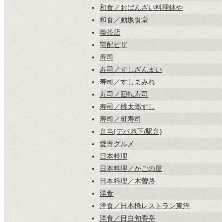
和食／おばんざい料理鉢や
和食／動坂食堂
喫茶店
宅配ピザ
寿司
寿司／すしざんまい
寿司／すしまみれ
寿司／回転寿司
寿司／桃太郎すし
寿司／町寿司
弁当(デパ地下/駅弁)
愛専グルメ
日本料理
日本料理／かごの屋
日本料理／木曽路
洋食
洋食／日本橋レストラン東洋
洋食／目白旬香亭