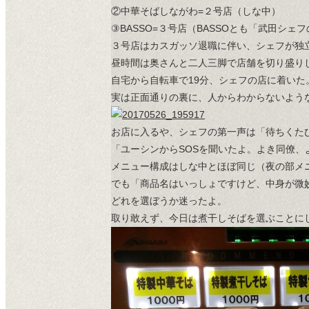
②中華そばしながわ=２号店（しな中）
③BASSO=３号店（BASSOとも「武田シェ
３号店はカスガッソ退職に伴い、シェフが独
昼時間は奥さんと二人三脚で店舗を切り盛り
自宅から自転車で19分、シェフの店に着いた
実は正面通りの裏に、人からわからないよう
お店に入るや、シェフの第一声は「待ちくた
「ユーシンからSOSを聞いたよ。よき同僚、
メニュー構成はしな中とほぼ同じ（夜の部メ
でも「商品名はいっしょですけど、中身が微
どれを選ぼうか迷ったよ。
取り敢えず、今日は煮干しそばを選ぶことに