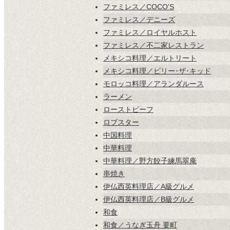
ファミレス／COCO'S
ファミレス／デニーズ
ファミレス／ロイヤルホスト
ファミレス／不二家レストラン
メキシコ料理／エルトリート
メキシコ料理／ビリー･ザ･キッド
モロッコ料理／アランダルース
ラーメン
ローストビーフ
ロブスター
中国料理
中華料理
中華料理／野方餃子練馬翠庵
串焼き
伊仏西英料理店／A級グルメ
伊仏西英料理店／B級グルメ
和食
和食／うなぎ玉舟 要町