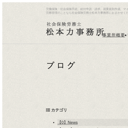
労働保険・社会保険手続、給付申請・請求、就業規則作成、マ
労務管理のことなら社会保険労務士松本力事務所におまかせく
事業所概要
/
カテゴリ
【0】News