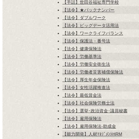
【手話】世田谷福祉専門学校
【法令】★バックナンバー
【法令】ダブルワーク
【法令】ビッグデータ活用法
【法令】ワークライフバランス
【法令】保護法・番号法
【法令】健康保険法
【法令】労働基準法
【法令】労働安全衛生法
【法令】労働者災害補償保険法
【法令】厚生年金保険法
【法令】女性活躍推進法
【法令】最低賃金法
【法令】社会保険労務士法
【法令】選挙･政治資金･議員秘書
【法令】雇用保険法
【法令】雇用保険法-助成金
【能力開発】人材ﾏﾈｼﾞﾒﾝﾄHRM