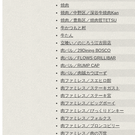
焼肉
焼肉／中野区／深谷牛焼肉Kan
焼肉／豊島区／焼肉哲TETSU
牛かつもと村
牛たん
立喰い／のじろう江古田店
肉バル／29Dining BOSCO
肉バル／FLOWS GRILL|BAR
肉バル／RUMP CAP
肉バル／肉賊カウぼーず
肉ファミレス／スエヒロ館
肉ファミレス／ステーキガスト
肉ファミレス／ステーキ宮
肉ファミレス／ビッグボーイ
肉ファミレス／びっくりドンキー
肉ファミレス／フォルクス
肉ファミレス／ブロンコビリー
肉ファミレス／肉の万世