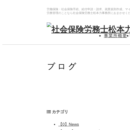
労働保険・社会保険手続、給付申請・請求、就業規則作成、マ
労務管理のことなら社会保険労務士松本力事務所におまかせく
事業所概要
/
カテゴリ
【0】News