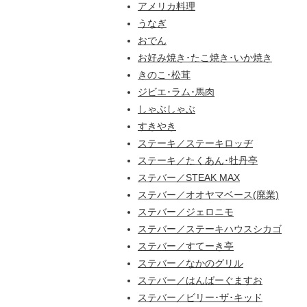
アメリカ料理
うなぎ
おでん
お好み焼き･たこ焼き･いか焼き
きのこ･松茸
ジビエ･ラム･馬肉
しゃぶしゃぶ
すきやき
ステーキ／ステーキロッヂ
ステーキ／たくあん･牡丹亭
ステバー／STEAK MAX
ステバー／オオヤマベース(廃業)
ステバー／ジェロニモ
ステバー／ステーキハウスシカゴ
ステバー／すてーき亭
ステバー／なかのグリル
ステバー／はんばーぐますお
ステバー／ビリー･ザ･キッド