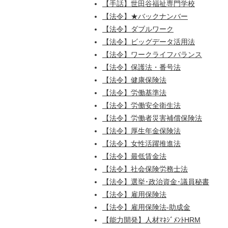
【手話】世田谷福祉専門学校
【法令】★バックナンバー
【法令】ダブルワーク
【法令】ビッグデータ活用法
【法令】ワークライフバランス
【法令】保護法・番号法
【法令】健康保険法
【法令】労働基準法
【法令】労働安全衛生法
【法令】労働者災害補償保険法
【法令】厚生年金保険法
【法令】女性活躍推進法
【法令】最低賃金法
【法令】社会保険労務士法
【法令】選挙･政治資金･議員秘書
【法令】雇用保険法
【法令】雇用保険法-助成金
【能力開発】人材ﾏﾈｼﾞﾒﾝﾄHRM