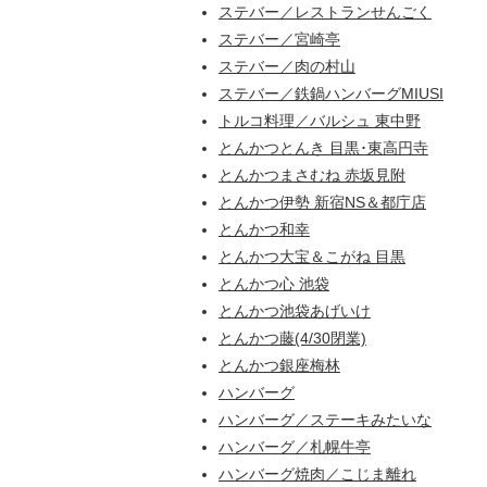
ステバー／レストランせんごく
ステバー／宮崎亭
ステバー／肉の村山
ステバー／鉄鍋ハンバーグMIUSI
トルコ料理／バルシュ 東中野
とんかつとんき 目黒･東高円寺
とんかつまさむね 赤坂見附
とんかつ伊勢 新宿NS＆都庁店
とんかつ和幸
とんかつ大宝＆こがね 目黒
とんかつ心 池袋
とんかつ池袋あげいけ
とんかつ藤(4/30閉業)
とんかつ銀座梅林
ハンバーグ
ハンバーグ／ステーキみたいな
ハンバーグ／札幌牛亭
ハンバーグ焼肉／こじま離れ