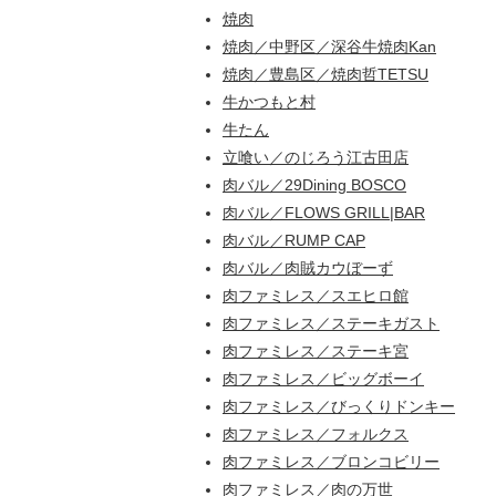
焼肉
焼肉／中野区／深谷牛焼肉Kan
焼肉／豊島区／焼肉哲TETSU
牛かつもと村
牛たん
立喰い／のじろう江古田店
肉バル／29Dining BOSCO
肉バル／FLOWS GRILL|BAR
肉バル／RUMP CAP
肉バル／肉賊カウぼーず
肉ファミレス／スエヒロ館
肉ファミレス／ステーキガスト
肉ファミレス／ステーキ宮
肉ファミレス／ビッグボーイ
肉ファミレス／びっくりドンキー
肉ファミレス／フォルクス
肉ファミレス／ブロンコビリー
肉ファミレス／肉の万世