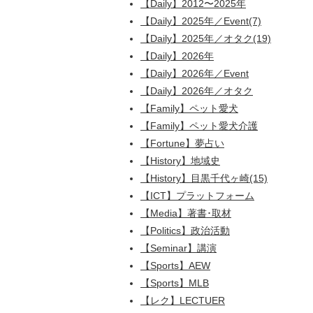
【Daily】2012〜2025年
【Daily】2025年／Event(7)
【Daily】2025年／オタク(19)
【Daily】2026年
【Daily】2026年／Event
【Daily】2026年／オタク
【Family】ペット愛犬
【Family】ペット愛犬介護
【Fortune】夢占い
【History】地域史
【History】目黒千代ヶ崎(15)
【ICT】プラットフォーム
【Media】著書･取材
【Politics】政治活動
【Seminar】講演
【Sports】AEW
【Sports】MLB
【レク】LECTUER