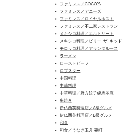
ファミレス／COCO'S
ファミレス／デニーズ
ファミレス／ロイヤルホスト
ファミレス／不二家レストラン
メキシコ料理／エルトリート
メキシコ料理／ビリー･ザ･キッド
モロッコ料理／アランダルース
ラーメン
ローストビーフ
ロブスター
中国料理
中華料理
中華料理／野方餃子練馬翠庵
串焼き
伊仏西英料理店／A級グルメ
伊仏西英料理店／B級グルメ
和食
和食／うなぎ玉舟 要町