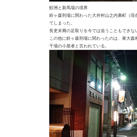
鮫洲と新馬場の境界
鈴ヶ森刑場に関わった大井村山之内裏町（現
てしまった。
長吏末裔の足取りを今では追うこともできな
この他に鈴ヶ森刑場に関わったのは、東大森
千場の小屋者と言われている。