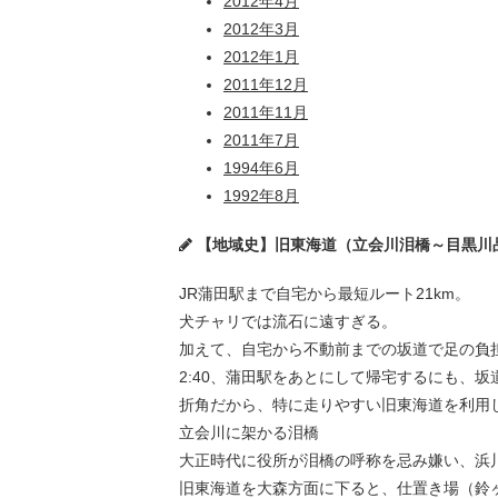
2012年4月
2012年3月
2012年1月
2011年12月
2011年11月
2011年7月
1994年6月
1992年8月
【地域史】旧東海道（立会川泪橋～目黒川
JR蒲田駅まで自宅から最短ルート21km。
犬チャリでは流石に遠すぎる。
加えて、自宅から不動前までの坂道で足の負
2:40、蒲田駅をあとにして帰宅するにも、
折角だから、特に走りやすい旧東海道を利用
立会川に架かる泪橋
大正時代に役所が泪橋の呼称を忌み嫌い、浜
旧東海道を大森方面に下ると、仕置き場（鈴