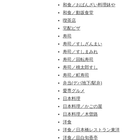
和食／おばんざい料理鉢や
和食／動坂食堂
喫茶店
宅配ピザ
寿司
寿司／すしざんまい
寿司／すしまみれ
寿司／回転寿司
寿司／桃太郎すし
寿司／町寿司
弁当(デパ地下/駅弁)
愛専グルメ
日本料理
日本料理／かごの屋
日本料理／木曽路
洋食
洋食／日本橋レストラン東洋
洋食／目白旬香亭