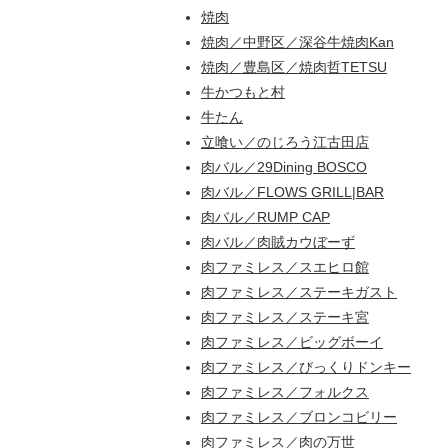
焼肉
焼肉／中野区／深谷牛焼肉Kan
焼肉／豊島区／焼肉哲TETSU
牛かつもと村
牛たん
立喰い／のじろう江古田店
肉バル／29Dining BOSCO
肉バル／FLOWS GRILL|BAR
肉バル／RUMP CAP
肉バル／肉賊カウぼーず
肉ファミレス／スエヒロ館
肉ファミレス／ステーキガスト
肉ファミレス／ステーキ宮
肉ファミレス／ビッグボーイ
肉ファミレス／びっくりドンキー
肉ファミレス／フォルクス
肉ファミレス／ブロンコビリー
肉ファミレス／肉の万世