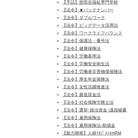
【手話】世田谷福祉専門学校
【法令】★バックナンバー
【法令】ダブルワーク
【法令】ビッグデータ活用法
【法令】ワークライフバランス
【法令】保護法・番号法
【法令】健康保険法
【法令】労働基準法
【法令】労働安全衛生法
【法令】労働者災害補償保険法
【法令】厚生年金保険法
【法令】女性活躍推進法
【法令】最低賃金法
【法令】社会保険労務士法
【法令】選挙･政治資金･議員秘書
【法令】雇用保険法
【法令】雇用保険法-助成金
【能力開発】人材ﾏﾈｼﾞﾒﾝﾄHRM