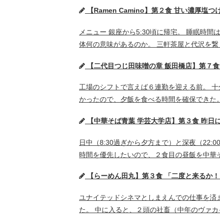
【Ramen Camino】第２食 甘い濃厚塩つ
メニュー 銀座から5:30頃に帰宅。 睡眠時
体何の意味があるのか。 三軒茶屋と代沢を繋
【二代目つじ田味噌の章 飯田橋店】第７食
工場のシフトで言えば６連勤を迎える前。 十
かったので、夕飯を食べる時間を確保できた。 味噌ら
【中華そば青葉 学芸大学店】第３食 昨日
日中（8:30過ぎから夕方まで）と深夜（22
時間を優先したいので、２食目の昼飯を中華そば青葉
【らーめん田丸】第３食 「二度と来るか
ユナイテッドシネマとしまえんでの仕事を済
た。 中に入ると、２頭の社畜（中年のヴァカ