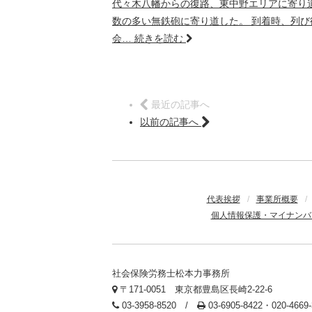
代々木八幡からの復路、東中野エリアに寄り道し
数の多い無鉄砲に寄り道した。 到着時、列び
会…
続きを読む
最近の記事へ
以前の記事へ
代表挨拶
/
事業所概要
/
個人情報保護・マイナンバ
社会保険労務士松本力事務所
〒171-0051 東京都豊島区長崎2-22-6
03-3958-8520 /
03-6905-8422・020-466