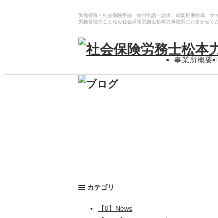
労働保険・社会保険手続、給付申請・請求、就業規則作成、マ
労務管理のことなら社会保険労務士松本力事務所におまかせく
事業所概要
/
カテゴリ
【0】News