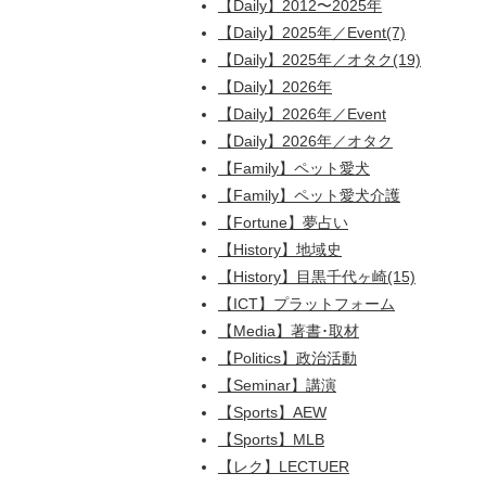
【Daily】2012〜2025年
【Daily】2025年／Event(7)
【Daily】2025年／オタク(19)
【Daily】2026年
【Daily】2026年／Event
【Daily】2026年／オタク
【Family】ペット愛犬
【Family】ペット愛犬介護
【Fortune】夢占い
【History】地域史
【History】目黒千代ヶ崎(15)
【ICT】プラットフォーム
【Media】著書･取材
【Politics】政治活動
【Seminar】講演
【Sports】AEW
【Sports】MLB
【レク】LECTUER