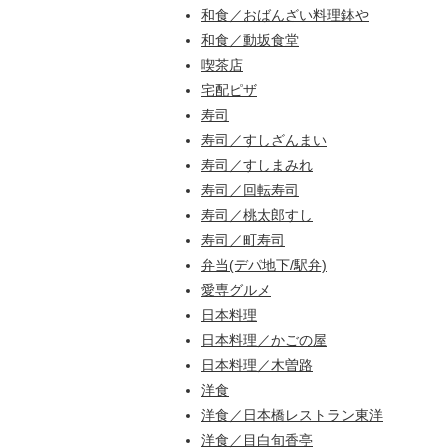
和食／おばんざい料理鉢や
和食／動坂食堂
喫茶店
宅配ピザ
寿司
寿司／すしざんまい
寿司／すしまみれ
寿司／回転寿司
寿司／桃太郎すし
寿司／町寿司
弁当(デパ地下/駅弁)
愛専グルメ
日本料理
日本料理／かごの屋
日本料理／木曽路
洋食
洋食／日本橋レストラン東洋
洋食／目白旬香亭