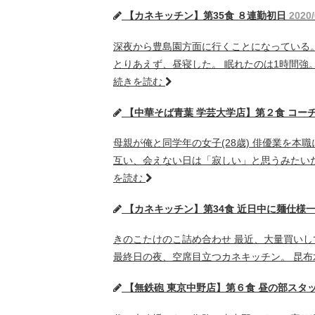
【カネキッチン】第35食 ８連勤初日
2020/
深夜から豊島園方面に行くことになっている。
とりあえず、昼寝した。 眠れたのは1時間強
続きを読む
【中華そば青葉 学芸大学店】第２食 コー
母親が俺と同学年の女子(28歳) 俳優業を本
互い、会えない日は「寂しい」と思うみたい
を読む
【カネキッチン】第34食 近日中に麺仕様
きのこたけのこ詰め合わせ 最近、大量買いし
最終日の夜、空席目立つカネキッチン。 昆布水の淡麗
【無鉄砲 東京中野店】第６食 昼の部スタ