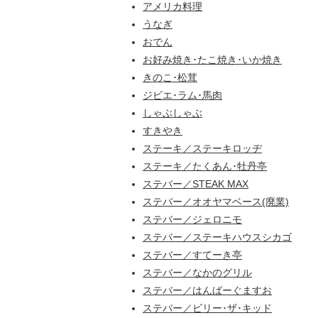
アメリカ料理
うなぎ
おでん
お好み焼き･たこ焼き･いか焼き
きのこ･松茸
ジビエ･ラム･馬肉
しゃぶしゃぶ
すきやき
ステーキ／ステーキロッヂ
ステーキ／たくあん･牡丹亭
ステバー／STEAK MAX
ステバー／オオヤマベース(廃業)
ステバー／ジェロニモ
ステバー／ステーキハウスシカゴ
ステバー／すてーき亭
ステバー／なかのグリル
ステバー／はんばーぐますお
ステバー／ビリー･ザ･キッド