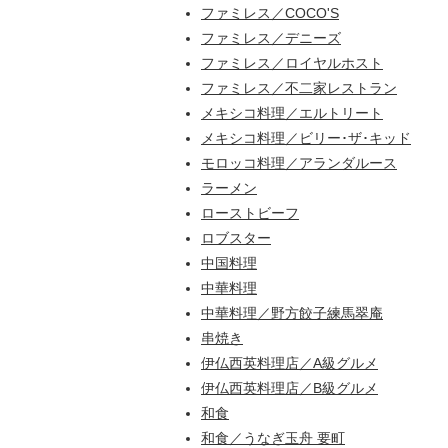
ファミレス／COCO'S
ファミレス／デニーズ
ファミレス／ロイヤルホスト
ファミレス／不二家レストラン
メキシコ料理／エルトリート
メキシコ料理／ビリー･ザ･キッド
モロッコ料理／アランダルース
ラーメン
ローストビーフ
ロブスター
中国料理
中華料理
中華料理／野方餃子練馬翠庵
串焼き
伊仏西英料理店／A級グルメ
伊仏西英料理店／B級グルメ
和食
和食／うなぎ玉舟 要町