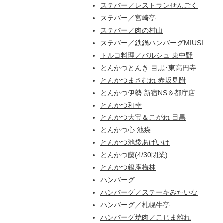
ステバー／レストランせんごく
ステバー／宮崎亭
ステバー／肉の村山
ステバー／鉄鍋ハンバーグMIUSI
トルコ料理／バルシュ 東中野
とんかつとんき 目黒･東高円寺
とんかつまさむね 赤坂見附
とんかつ伊勢 新宿NS＆都庁店
とんかつ和幸
とんかつ大宝＆こがね 目黒
とんかつ心 池袋
とんかつ池袋あげいけ
とんかつ藤(4/30閉業)
とんかつ銀座梅林
ハンバーグ
ハンバーグ／ステーキみたいな
ハンバーグ／札幌牛亭
ハンバーグ焼肉／こじま離れ