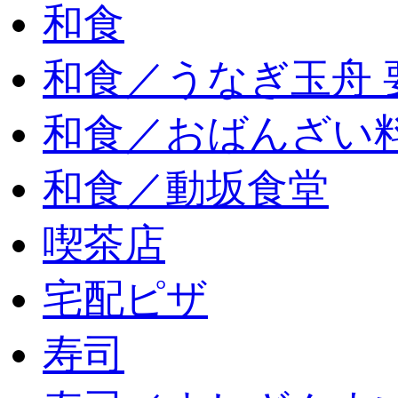
和食
和食／うなぎ玉舟 
和食／おばんざい
和食／動坂食堂
喫茶店
宅配ピザ
寿司