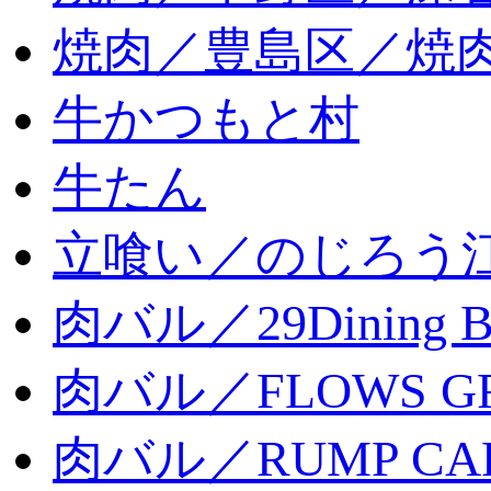
焼肉／豊島区／焼肉
牛かつもと村
牛たん
立喰い／のじろう
肉バル／29Dining 
肉バル／FLOWS GR
肉バル／RUMP CA