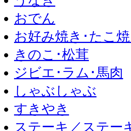
うなぎ
おでん
お好み焼き･たこ焼
きのこ･松茸
ジビエ･ラム･馬肉
しゃぶしゃぶ
すきやき
ステーキ／ステー