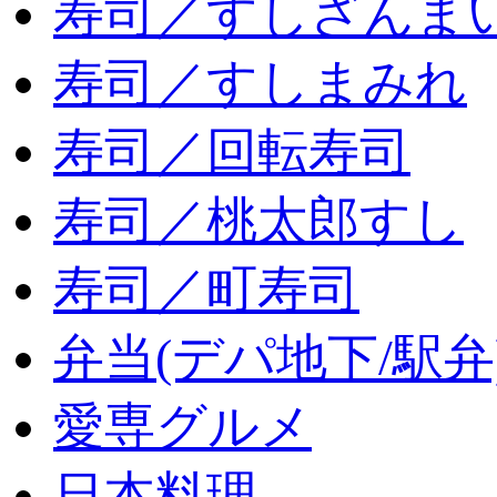
寿司／すしざんま
寿司／すしまみれ
寿司／回転寿司
寿司／桃太郎すし
寿司／町寿司
弁当(デパ地下/駅弁
愛専グルメ
日本料理