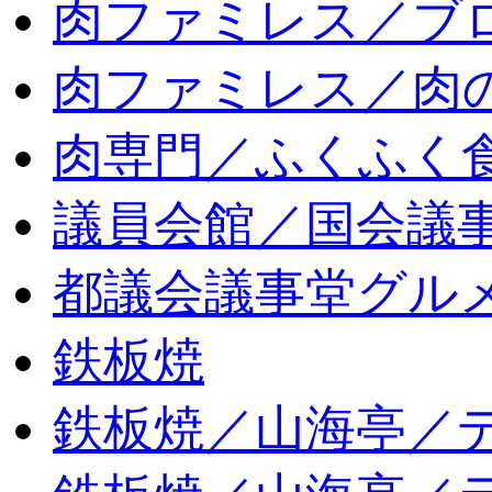
肉ファミレス／ブ
肉ファミレス／肉
肉専門／ふくふく
議員会館／国会議
都議会議事堂グル
鉄板焼
鉄板焼／山海亭／