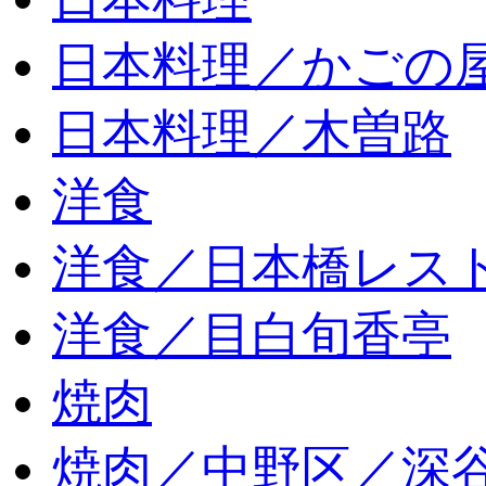
日本料理／かごの
日本料理／木曽路
洋食
洋食／日本橋レス
洋食／目白旬香亭
焼肉
焼肉／中野区／深谷