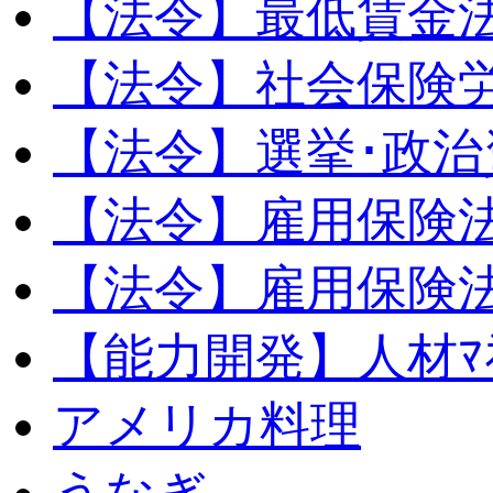
【法令】最低賃金
【法令】社会保険
【法令】選挙･政治
【法令】雇用保険
【法令】雇用保険法
【能力開発】人材ﾏﾈｼ
アメリカ料理