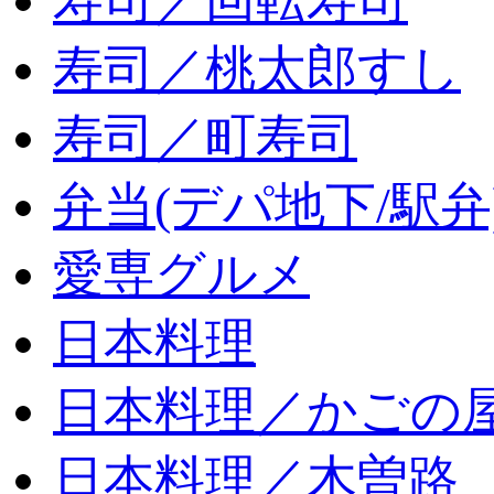
寿司／回転寿司
寿司／桃太郎すし
寿司／町寿司
弁当(デパ地下/駅弁
愛専グルメ
日本料理
日本料理／かごの
日本料理／木曽路