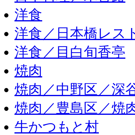
洋食
洋食／日本橋レス
洋食／目白旬香亭
焼肉
焼肉／中野区／深谷
焼肉／豊島区／焼肉
牛かつもと村