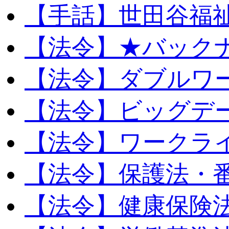
【手話】世田谷福
【法令】★バック
【法令】ダブルワ
【法令】ビッグデ
【法令】ワークラ
【法令】保護法・
【法令】健康保険