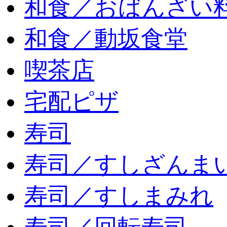
和食／おばんざい
和食／動坂食堂
喫茶店
宅配ピザ
寿司
寿司／すしざんま
寿司／すしまみれ