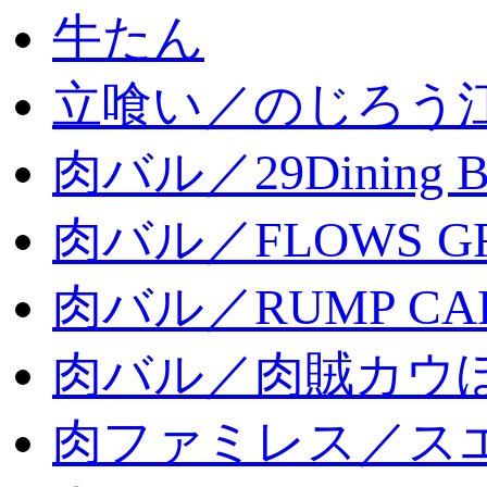
牛たん
立喰い／のじろう
肉バル／29Dining 
肉バル／FLOWS GR
肉バル／RUMP CA
肉バル／肉賊カウ
肉ファミレス／ス