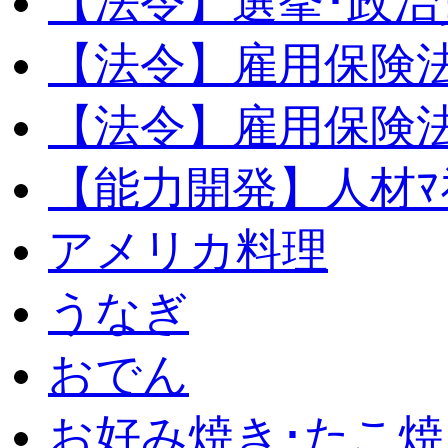
【法令】選挙･政治
【法令】雇用保険
【法令】雇用保険法
【能力開発】人材ﾏﾈｼ
アメリカ料理
うなぎ
おでん
お好み焼き･たこ焼