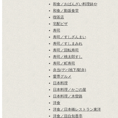
和食／おばんざい料理鉢や
和食／動坂食堂
喫茶店
宅配ピザ
寿司
寿司／すしざんまい
寿司／すしまみれ
寿司／回転寿司
寿司／桃太郎すし
寿司／町寿司
弁当(デパ地下/駅弁)
愛専グルメ
日本料理
日本料理／かごの屋
日本料理／木曽路
洋食
洋食／日本橋レストラン東洋
洋食／目白旬香亭