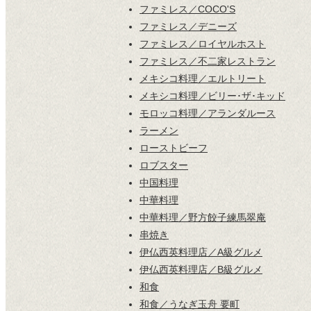
ファミレス／COCO'S
ファミレス／デニーズ
ファミレス／ロイヤルホスト
ファミレス／不二家レストラン
メキシコ料理／エルトリート
メキシコ料理／ビリー･ザ･キッド
モロッコ料理／アランダルース
ラーメン
ローストビーフ
ロブスター
中国料理
中華料理
中華料理／野方餃子練馬翠庵
串焼き
伊仏西英料理店／A級グルメ
伊仏西英料理店／B級グルメ
和食
和食／うなぎ玉舟 要町