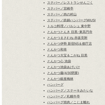
ステバー／レストランせんごく
ステバー／宮崎亭
ステバー／肉の村山
ステバー／鉄鍋ハンバーグMIUSI
トルコ料理／バルシュ 東中野
とんかつとんき 目黒･東高円寺
とんかつまさむね 赤坂見附
とんかつ伊勢 新宿NS＆都庁店
とんかつ和幸
とんかつ大宝＆こがね 目黒
とんかつ心 池袋
とんかつ池袋あげいけ
とんかつ藤(4/30閉業)
とんかつ銀座梅林
ハンバーグ
ハンバーグ／ステーキみたいな
ハンバーグ／札幌牛亭
ハンバーグ焼肉／こじま離れ