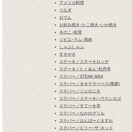
アメリカ料理
うなぎ
おでん
お好み焼き･たこ焼き･いか焼き
きのこ･松茸
ジビエ･ラム･馬肉
しゃぶしゃぶ
すきやき
ステーキ／ステーキロッヂ
ステーキ／たくあん･牡丹亭
ステバー／STEAK MAX
ステバー／オオヤマベース(廃業)
ステバー／ジェロニモ
ステバー／ステーキハウスシカゴ
ステバー／すてーき亭
ステバー／なかのグリル
ステバー／はんばーぐますお
ステバー／ビリー･ザ･キッド