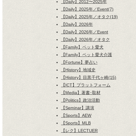
【Daily】2012〜2025年
【Daily】2025年／Event(7)
【Daily】2025年／オタク(19)
【Daily】2026年
【Daily】2026年／Event
【Daily】2026年／オタク
【Family】ペット愛犬
【Family】ペット愛犬介護
【Fortune】夢占い
【History】地域史
【History】目黒千代ヶ崎(15)
【ICT】プラットフォーム
【Media】著書･取材
【Politics】政治活動
【Seminar】講演
【Sports】AEW
【Sports】MLB
【レク】LECTUER