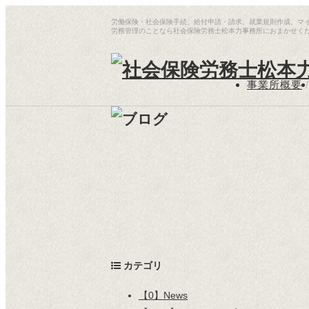
労働保険・社会保険手続、給付申請・請求、就業規則作成、マ
労務管理のことなら社会保険労務士松本力事務所におまかせく
事業所概要
/
カテゴリ
【0】News