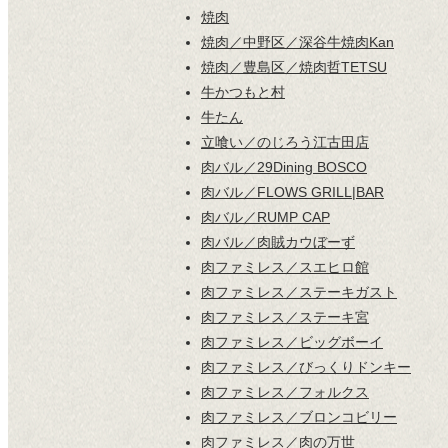
焼肉
焼肉／中野区／深谷牛焼肉Kan
焼肉／豊島区／焼肉哲TETSU
牛かつもと村
牛たん
立喰い／のじろう江古田店
肉バル／29Dining BOSCO
肉バル／FLOWS GRILL|BAR
肉バル／RUMP CAP
肉バル／肉賊カウぼーず
肉ファミレス／スエヒロ館
肉ファミレス／ステーキガスト
肉ファミレス／ステーキ宮
肉ファミレス／ビッグボーイ
肉ファミレス／びっくりドンキー
肉ファミレス／フォルクス
肉ファミレス／ブロンコビリー
肉ファミレス／肉の万世