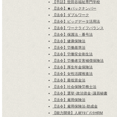
【手話】世田谷福祉専門学校
【法令】★バックナンバー
【法令】ダブルワーク
【法令】ビッグデータ活用法
【法令】ワークライフバランス
【法令】保護法・番号法
【法令】健康保険法
【法令】労働基準法
【法令】労働安全衛生法
【法令】労働者災害補償保険法
【法令】厚生年金保険法
【法令】女性活躍推進法
【法令】最低賃金法
【法令】社会保険労務士法
【法令】選挙･政治資金･議員秘書
【法令】雇用保険法
【法令】雇用保険法-助成金
【能力開発】人材ﾏﾈｼﾞﾒﾝﾄHRM