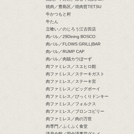
焼肉／豊島区／焼肉哲TETSU
牛かつもと村
牛たん
立喰い／のじろう江古田店
肉バル／29Dining BOSCO
肉バル／FLOWS GRILL|BAR
肉バル／RUMP CAP
肉バル／肉賊カウぼーず
肉ファミレス／スエヒロ館
肉ファミレス／ステーキガスト
肉ファミレス／ステーキ宮
肉ファミレス／ビッグボーイ
肉ファミレス／びっくりドンキー
肉ファミレス／フォルクス
肉ファミレス／ブロンコビリー
肉ファミレス／肉の万世
肉専門／ふくふく食堂
議員会館／国会議事堂グルメ