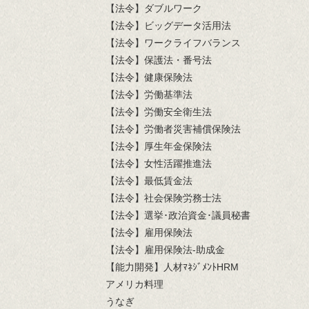
【法令】ダブルワーク
【法令】ビッグデータ活用法
【法令】ワークライフバランス
【法令】保護法・番号法
【法令】健康保険法
【法令】労働基準法
【法令】労働安全衛生法
【法令】労働者災害補償保険法
【法令】厚生年金保険法
【法令】女性活躍推進法
【法令】最低賃金法
【法令】社会保険労務士法
【法令】選挙･政治資金･議員秘書
【法令】雇用保険法
【法令】雇用保険法-助成金
【能力開発】人材ﾏﾈｼﾞﾒﾝﾄHRM
アメリカ料理
うなぎ