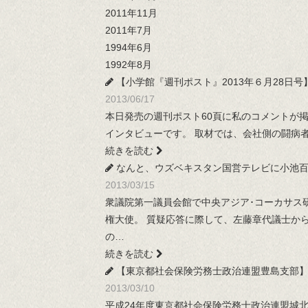
2011年11月
2011年7月
1994年6月
1992年8月
【小学館『週刊ポスト』2013年６月28日号
2013/06/17
本日発売の週刊ポスト60頁に私のコメントが
インタビューです。 取材では、会社側の闘病
続きを読む
なんと、ウズベキスタン国営テレビに小池百
2013/03/15
衆議院第一議員会館で中央アジア･コーカサス研
権大使。 質疑応答に際して、左藤章代議士か
の…
続きを読む
【東京都社会保険労務士政治連盟豊島支部】
2013/03/10
平成24年度東京都社会保険労務士政治連盟城北