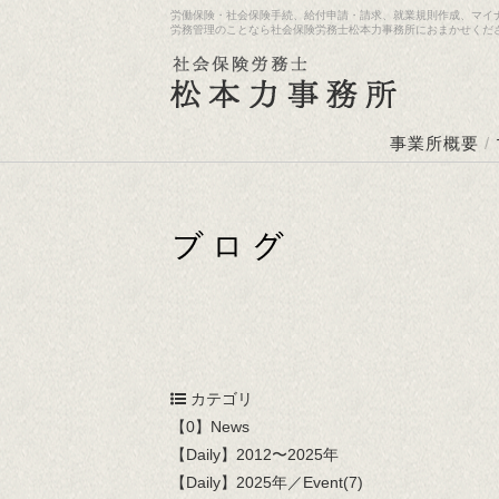
労働保険・社会保険手続、給付申請・請求、就業規則作成、マイ
労務管理のことなら社会保険労務士松本力事務所におまかせくだ
事業所概要
/
カテゴリ
【0】News
【Daily】2012〜2025年
【Daily】2025年／Event(7)