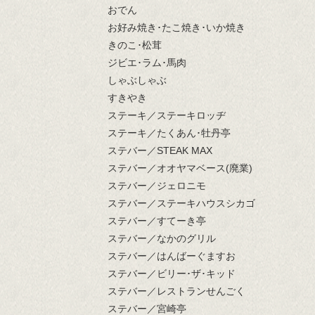
おでん
お好み焼き･たこ焼き･いか焼き
きのこ･松茸
ジビエ･ラム･馬肉
しゃぶしゃぶ
すきやき
ステーキ／ステーキロッヂ
ステーキ／たくあん･牡丹亭
ステバー／STEAK MAX
ステバー／オオヤマベース(廃業)
ステバー／ジェロニモ
ステバー／ステーキハウスシカゴ
ステバー／すてーき亭
ステバー／なかのグリル
ステバー／はんばーぐますお
ステバー／ビリー･ザ･キッド
ステバー／レストランせんごく
ステバー／宮崎亭