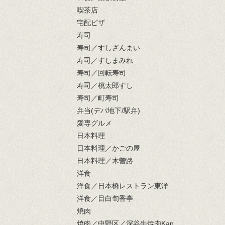
喫茶店
宅配ピザ
寿司
寿司／すしざんまい
寿司／すしまみれ
寿司／回転寿司
寿司／桃太郎すし
寿司／町寿司
弁当(デパ地下/駅弁)
愛専グルメ
日本料理
日本料理／かごの屋
日本料理／木曽路
洋食
洋食／日本橋レストラン東洋
洋食／目白旬香亭
焼肉
焼肉／中野区／深谷牛焼肉Kan