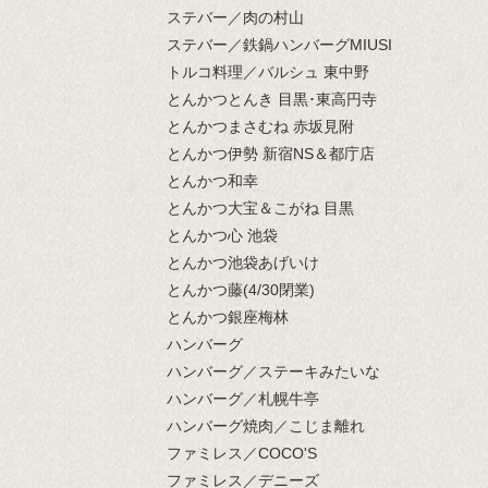
ステバー／肉の村山
ステバー／鉄鍋ハンバーグMIUSI
トルコ料理／バルシュ 東中野
とんかつとんき 目黒･東高円寺
とんかつまさむね 赤坂見附
とんかつ伊勢 新宿NS＆都庁店
とんかつ和幸
とんかつ大宝＆こがね 目黒
とんかつ心 池袋
とんかつ池袋あげいけ
とんかつ藤(4/30閉業)
とんかつ銀座梅林
ハンバーグ
ハンバーグ／ステーキみたいな
ハンバーグ／札幌牛亭
ハンバーグ焼肉／こじま離れ
ファミレス／COCO'S
ファミレス／デニーズ