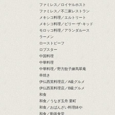
ファミレス／ロイヤルホスト
ファミレス／不二家レストラン
メキシコ料理／エルトリート
メキシコ料理／ビリー･ザ･キッド
モロッコ料理／アランダルース
ラーメン
ローストビーフ
ロブスター
中国料理
中華料理
中華料理／野方餃子練馬翠庵
串焼き
伊仏西英料理店／A級グルメ
伊仏西英料理店／B級グルメ
和食
和食／うなぎ玉舟 要町
和食／おばんざい料理鉢や
和食／動坂食堂