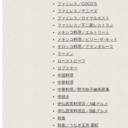
ファミレス／COCO'S
ファミレス／デニーズ
ファミレス／ロイヤルホスト
ファミレス／不二家レストラン
メキシコ料理／エルトリート
メキシコ料理／ビリー･ザ･キッド
モロッコ料理／アランダルース
ラーメン
ローストビーフ
ロブスター
中国料理
中華料理
中華料理／野方餃子練馬翠庵
串焼き
伊仏西英料理店／A級グルメ
伊仏西英料理店／B級グルメ
和食
和食／うなぎ玉舟 要町