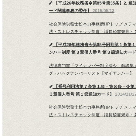
【平成26年総務省令第85号第35条】2.
ード関連事務の委任】
2015/05/13
社会保険労務士松本力事務所HPトップ メデ
法・ストレスチェック制度・議員秘書規則・女
【平成26年総務省令第85号附則第１条第１号
ンバー制度 第３章個人番号 第３節通知カー
法律専門書『マイナンバー制度法令・解説集』
グ・バックナンバーリスト【マイナンバー】
【番号利用法第７条第１項・第８条・令第２
３章個人番号 第１節通知カード】
2014/11/2
社会保険労務士松本力事務所HPトップ メデ
法・ストレスチェック制度・議員秘書規則・女