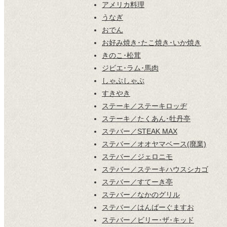
アメリカ料理
うなぎ
おでん
お好み焼き･たこ焼き･いか焼き
きのこ･松茸
ジビエ･ラム･馬肉
しゃぶしゃぶ
すきやき
ステーキ／ステーキロッヂ
ステーキ／たくあん･牡丹亭
ステバー／STEAK MAX
ステバー／オオヤマベース(廃業)
ステバー／ジェロニモ
ステバー／ステーキハウスシカゴ
ステバー／すてーき亭
ステバー／なかのグリル
ステバー／はんばーぐますお
ステバー／ビリー･ザ･キッド