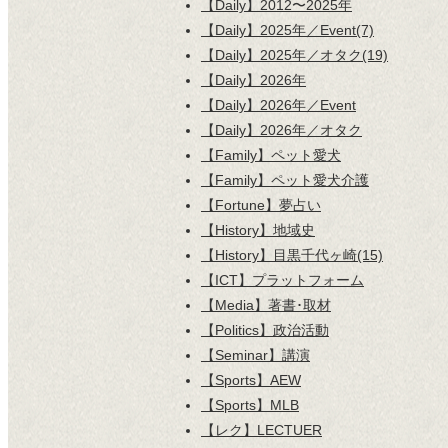
【Daily】2012〜2025年
【Daily】2025年／Event(7)
【Daily】2025年／オタク(19)
【Daily】2026年
【Daily】2026年／Event
【Daily】2026年／オタク
【Family】ペット愛犬
【Family】ペット愛犬介護
【Fortune】夢占い
【History】地域史
【History】目黒千代ヶ崎(15)
【ICT】プラットフォーム
【Media】著書･取材
【Politics】政治活動
【Seminar】講演
【Sports】AEW
【Sports】MLB
【レク】LECTUER