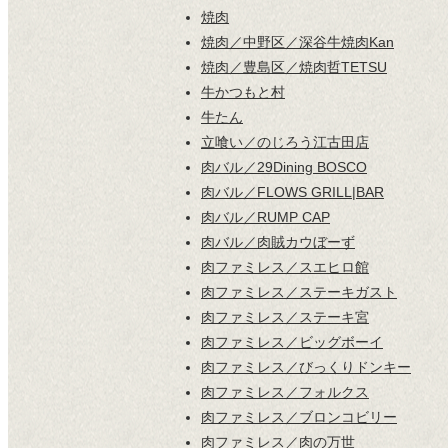
焼肉
焼肉／中野区／深谷牛焼肉Kan
焼肉／豊島区／焼肉哲TETSU
牛かつもと村
牛たん
立喰い／のじろう江古田店
肉バル／29Dining BOSCO
肉バル／FLOWS GRILL|BAR
肉バル／RUMP CAP
肉バル／肉賊カウぼーず
肉ファミレス／スエヒロ館
肉ファミレス／ステーキガスト
肉ファミレス／ステーキ宮
肉ファミレス／ビッグボーイ
肉ファミレス／びっくりドンキー
肉ファミレス／フォルクス
肉ファミレス／ブロンコビリー
肉ファミレス／肉の万世