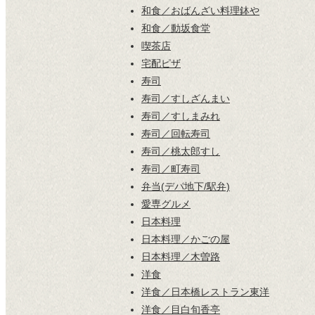
和食／おばんざい料理鉢や
和食／動坂食堂
喫茶店
宅配ピザ
寿司
寿司／すしざんまい
寿司／すしまみれ
寿司／回転寿司
寿司／桃太郎すし
寿司／町寿司
弁当(デパ地下/駅弁)
愛専グルメ
日本料理
日本料理／かごの屋
日本料理／木曽路
洋食
洋食／日本橋レストラン東洋
洋食／目白旬香亭