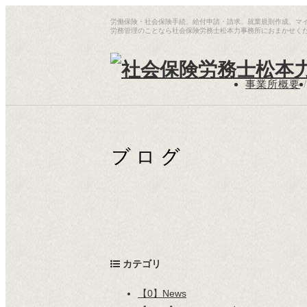
労働保険・社会保険手続、給付申請・請求、就業規則作成、マ
労務管理のことなら社会保険労務士松本力事務所におまかせく
事業所概要
/
カテゴリ
【0】News