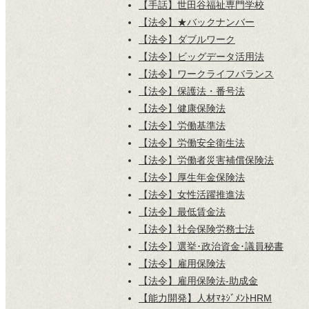
【手話】世田谷福祉専門学校
【法令】★バックナンバー
【法令】ダブルワーク
【法令】ビッグデータ活用法
【法令】ワークライフバランス
【法令】保護法・番号法
【法令】健康保険法
【法令】労働基準法
【法令】労働安全衛生法
【法令】労働者災害補償保険法
【法令】厚生年金保険法
【法令】女性活躍推進法
【法令】最低賃金法
【法令】社会保険労務士法
【法令】選挙･政治資金･議員秘書
【法令】雇用保険法
【法令】雇用保険法-助成金
【能力開発】人材ﾏﾈｼﾞﾒﾝﾄHRM