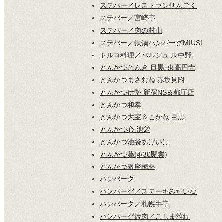
ステバー／レストランせんごく
ステバー／宮崎亭
ステバー／肉の村山
ステバー／鉄鍋ハンバーグMIUSI
トルコ料理／バルシュ 東中野
とんかつとんき 目黒･東高円寺
とんかつまさむね 赤坂見附
とんかつ伊勢 新宿NS＆都庁店
とんかつ和幸
とんかつ大宝＆こがね 目黒
とんかつ心 池袋
とんかつ池袋あげいけ
とんかつ藤(4/30閉業)
とんかつ銀座梅林
ハンバーグ
ハンバーグ／ステーキみたいな
ハンバーグ／札幌牛亭
ハンバーグ焼肉／こじま離れ