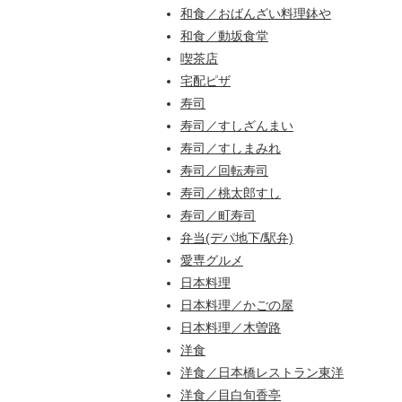
和食／おばんざい料理鉢や
和食／動坂食堂
喫茶店
宅配ピザ
寿司
寿司／すしざんまい
寿司／すしまみれ
寿司／回転寿司
寿司／桃太郎すし
寿司／町寿司
弁当(デパ地下/駅弁)
愛専グルメ
日本料理
日本料理／かごの屋
日本料理／木曽路
洋食
洋食／日本橋レストラン東洋
洋食／目白旬香亭