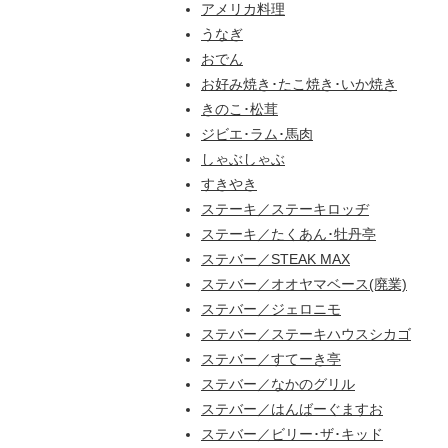
アメリカ料理
うなぎ
おでん
お好み焼き･たこ焼き･いか焼き
きのこ･松茸
ジビエ･ラム･馬肉
しゃぶしゃぶ
すきやき
ステーキ／ステーキロッヂ
ステーキ／たくあん･牡丹亭
ステバー／STEAK MAX
ステバー／オオヤマベース(廃業)
ステバー／ジェロニモ
ステバー／ステーキハウスシカゴ
ステバー／すてーき亭
ステバー／なかのグリル
ステバー／はんばーぐますお
ステバー／ビリー･ザ･キッド