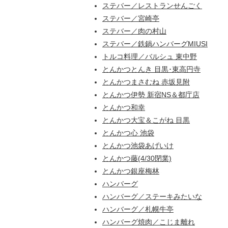
ステバー／レストランせんごく
ステバー／宮崎亭
ステバー／肉の村山
ステバー／鉄鍋ハンバーグMIUSI
トルコ料理／バルシュ 東中野
とんかつとんき 目黒･東高円寺
とんかつまさむね 赤坂見附
とんかつ伊勢 新宿NS＆都庁店
とんかつ和幸
とんかつ大宝＆こがね 目黒
とんかつ心 池袋
とんかつ池袋あげいけ
とんかつ藤(4/30閉業)
とんかつ銀座梅林
ハンバーグ
ハンバーグ／ステーキみたいな
ハンバーグ／札幌牛亭
ハンバーグ焼肉／こじま離れ