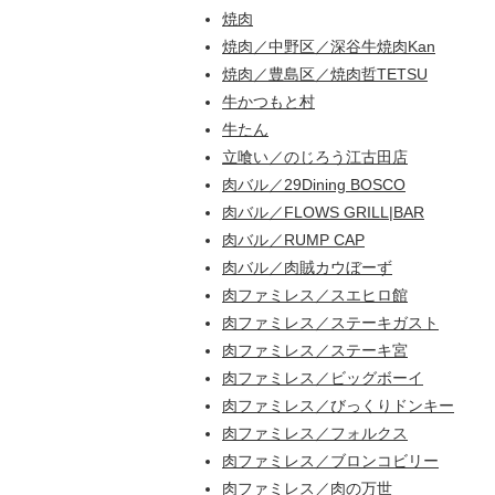
焼肉
焼肉／中野区／深谷牛焼肉Kan
焼肉／豊島区／焼肉哲TETSU
牛かつもと村
牛たん
立喰い／のじろう江古田店
肉バル／29Dining BOSCO
肉バル／FLOWS GRILL|BAR
肉バル／RUMP CAP
肉バル／肉賊カウぼーず
肉ファミレス／スエヒロ館
肉ファミレス／ステーキガスト
肉ファミレス／ステーキ宮
肉ファミレス／ビッグボーイ
肉ファミレス／びっくりドンキー
肉ファミレス／フォルクス
肉ファミレス／ブロンコビリー
肉ファミレス／肉の万世