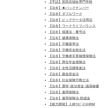
【手話】世田谷福祉専門学校
【法令】★バックナンバー
【法令】ダブルワーク
【法令】ビッグデータ活用法
【法令】ワークライフバランス
【法令】保護法・番号法
【法令】健康保険法
【法令】労働基準法
【法令】労働安全衛生法
【法令】労働者災害補償保険法
【法令】厚生年金保険法
【法令】女性活躍推進法
【法令】最低賃金法
【法令】社会保険労務士法
【法令】選挙･政治資金･議員秘書
【法令】雇用保険法
【法令】雇用保険法-助成金
【能力開発】人材ﾏﾈｼﾞﾒﾝﾄHRM