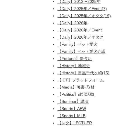
【Daily】2012〜2025年
【Daily】2025年／Event(7)
【Daily】2025年／オタク(19)
【Daily】2026年
【Daily】2026年／Event
【Daily】2026年／オタク
【Family】ペット愛犬
【Family】ペット愛犬介護
【Fortune】夢占い
【History】地域史
【History】目黒千代ヶ崎(15)
【ICT】プラットフォーム
【Media】著書･取材
【Politics】政治活動
【Seminar】講演
【Sports】AEW
【Sports】MLB
【レク】LECTUER