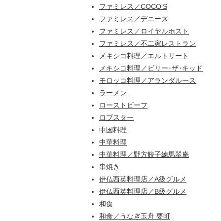
ファミレス／COCO'S
ファミレス／デニーズ
ファミレス／ロイヤルホスト
ファミレス／不二家レストラン
メキシコ料理／エルトリート
メキシコ料理／ビリー･ザ･キッド
モロッコ料理／アランダルース
ラーメン
ローストビーフ
ロブスター
中国料理
中華料理
中華料理／野方餃子練馬翠庵
串焼き
伊仏西英料理店／A級グルメ
伊仏西英料理店／B級グルメ
和食
和食／うなぎ玉舟 要町