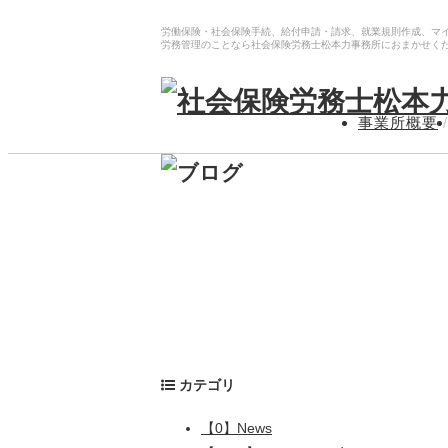
労働保険・社会保険手続、給付申請・請求、就業規則作成、マ
労務管理のことなら社会保険労務士松本力事務所におまかせく
事業所概要
/
カテゴリ
【0】News