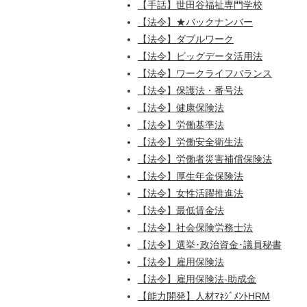
【手話】世田谷福祉専門学校
【法令】★バックナンバー
【法令】ダブルワーク
【法令】ビッグデータ活用法
【法令】ワークライフバランス
【法令】保護法・番号法
【法令】健康保険法
【法令】労働基準法
【法令】労働安全衛生法
【法令】労働者災害補償保険法
【法令】厚生年金保険法
【法令】女性活躍推進法
【法令】最低賃金法
【法令】社会保険労務士法
【法令】選挙･政治資金･議員秘書
【法令】雇用保険法
【法令】雇用保険法-助成金
【能力開発】人材ﾏﾈｼﾞﾒﾝﾄHRM