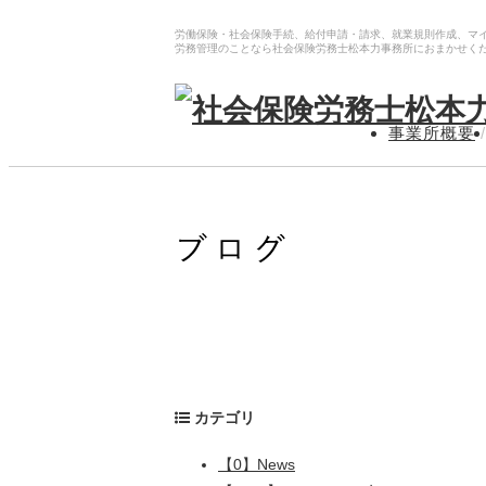
労働保険・社会保険手続、給付申請・請求、就業規則作成、マ
労務管理のことなら社会保険労務士松本力事務所におまかせく
事業所概要
/
カテゴリ
【0】News