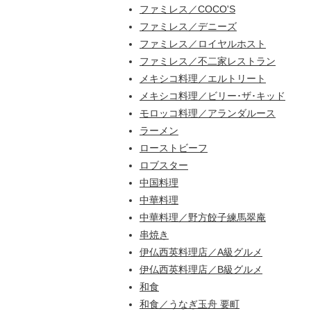
ファミレス／COCO'S
ファミレス／デニーズ
ファミレス／ロイヤルホスト
ファミレス／不二家レストラン
メキシコ料理／エルトリート
メキシコ料理／ビリー･ザ･キッド
モロッコ料理／アランダルース
ラーメン
ローストビーフ
ロブスター
中国料理
中華料理
中華料理／野方餃子練馬翠庵
串焼き
伊仏西英料理店／A級グルメ
伊仏西英料理店／B級グルメ
和食
和食／うなぎ玉舟 要町