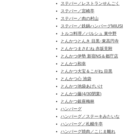
ステバー／レストランせんごく
ステバー／宮崎亭
ステバー／肉の村山
ステバー／鉄鍋ハンバーグMIUSI
トルコ料理／バルシュ 東中野
とんかつとんき 目黒･東高円寺
とんかつまさむね 赤坂見附
とんかつ伊勢 新宿NS＆都庁店
とんかつ和幸
とんかつ大宝＆こがね 目黒
とんかつ心 池袋
とんかつ池袋あげいけ
とんかつ藤(4/30閉業)
とんかつ銀座梅林
ハンバーグ
ハンバーグ／ステーキみたいな
ハンバーグ／札幌牛亭
ハンバーグ焼肉／こじま離れ