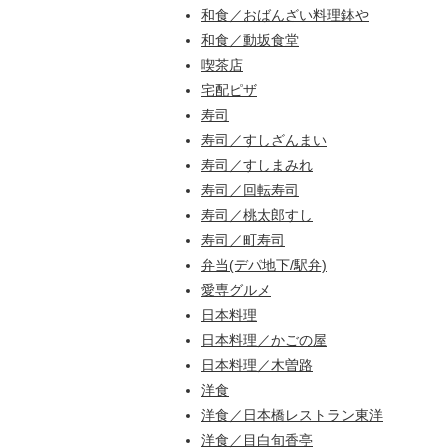
和食／おばんざい料理鉢や
和食／動坂食堂
喫茶店
宅配ピザ
寿司
寿司／すしざんまい
寿司／すしまみれ
寿司／回転寿司
寿司／桃太郎すし
寿司／町寿司
弁当(デパ地下/駅弁)
愛専グルメ
日本料理
日本料理／かごの屋
日本料理／木曽路
洋食
洋食／日本橋レストラン東洋
洋食／目白旬香亭