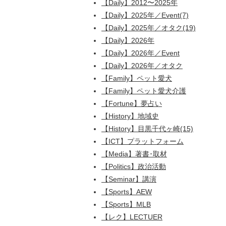
【Daily】2012〜2025年
【Daily】2025年／Event(7)
【Daily】2025年／オタク(19)
【Daily】2026年
【Daily】2026年／Event
【Daily】2026年／オタク
【Family】ペット愛犬
【Family】ペット愛犬介護
【Fortune】夢占い
【History】地域史
【History】目黒千代ヶ崎(15)
【ICT】プラットフォーム
【Media】著書･取材
【Politics】政治活動
【Seminar】講演
【Sports】AEW
【Sports】MLB
【レク】LECTUER