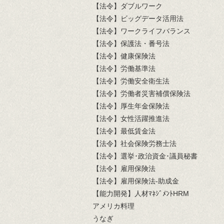
【法令】ダブルワーク
【法令】ビッグデータ活用法
【法令】ワークライフバランス
【法令】保護法・番号法
【法令】健康保険法
【法令】労働基準法
【法令】労働安全衛生法
【法令】労働者災害補償保険法
【法令】厚生年金保険法
【法令】女性活躍推進法
【法令】最低賃金法
【法令】社会保険労務士法
【法令】選挙･政治資金･議員秘書
【法令】雇用保険法
【法令】雇用保険法-助成金
【能力開発】人材ﾏﾈｼﾞﾒﾝﾄHRM
アメリカ料理
うなぎ