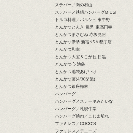
ステバー／肉の村山
ステバー／鉄鍋ハンバーグMIUSI
トルコ料理／バルシュ 東中野
とんかつとんき 目黒･東高円寺
とんかつまさむね 赤坂見附
とんかつ伊勢 新宿NS＆都庁店
とんかつ和幸
とんかつ大宝＆こがね 目黒
とんかつ心 池袋
とんかつ池袋あげいけ
とんかつ藤(4/30閉業)
とんかつ銀座梅林
ハンバーグ
ハンバーグ／ステーキみたいな
ハンバーグ／札幌牛亭
ハンバーグ焼肉／こじま離れ
ファミレス／COCO'S
ファミレス／デニーズ