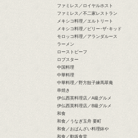
ファミレス／ロイヤルホスト
ファミレス／不二家レストラン
メキシコ料理／エルトリート
メキシコ料理／ビリー･ザ･キッド
モロッコ料理／アランダルース
ラーメン
ローストビーフ
ロブスター
中国料理
中華料理
中華料理／野方餃子練馬翠庵
串焼き
伊仏西英料理店／A級グルメ
伊仏西英料理店／B級グルメ
和食
和食／うなぎ玉舟 要町
和食／おばんざい料理鉢や
和食／動坂食堂