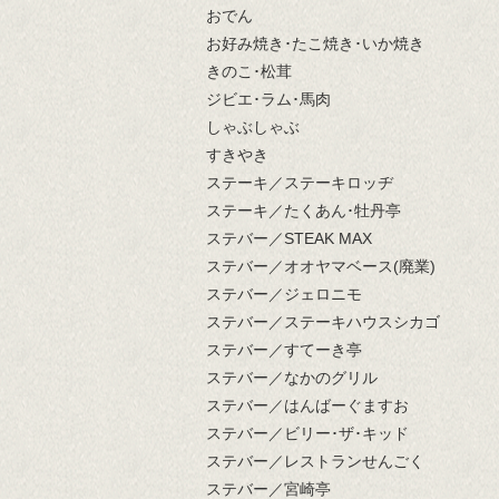
おでん
お好み焼き･たこ焼き･いか焼き
きのこ･松茸
ジビエ･ラム･馬肉
しゃぶしゃぶ
すきやき
ステーキ／ステーキロッヂ
ステーキ／たくあん･牡丹亭
ステバー／STEAK MAX
ステバー／オオヤマベース(廃業)
ステバー／ジェロニモ
ステバー／ステーキハウスシカゴ
ステバー／すてーき亭
ステバー／なかのグリル
ステバー／はんばーぐますお
ステバー／ビリー･ザ･キッド
ステバー／レストランせんごく
ステバー／宮崎亭