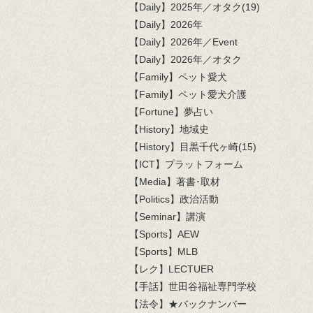
【Daily】2025年／オタク(19)
【Daily】2026年
【Daily】2026年／Event
【Daily】2026年／オタク
【Family】ペット愛犬
【Family】ペット愛犬介護
【Fortune】夢占い
【History】地域史
【History】目黒千代ヶ崎(15)
【ICT】プラットフォーム
【Media】著書･取材
【Politics】政治活動
【Seminar】講演
【Sports】AEW
【Sports】MLB
【レク】LECTUER
【手話】世田谷福祉専門学校
【法令】★バックナンバー