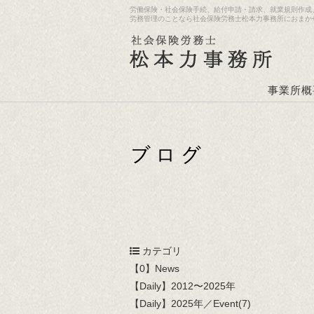
労働保険・社会保険手続、給付申請・請求、就業規則作成
労務管理のことなら社会保険労務士松本力事務所におまか
事業所概
カテゴリ
【0】News
【Daily】2012〜2025年
【Daily】2025年／Event(7)