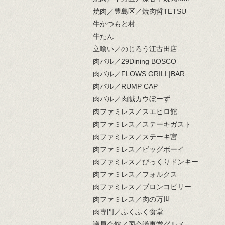
焼肉／豊島区／焼肉哲TETSU
牛かつもと村
牛たん
立喰い／のじろう江古田店
肉バル／29Dining BOSCO
肉バル／FLOWS GRILL|BAR
肉バル／RUMP CAP
肉バル／肉賊カウぼーず
肉ファミレス／スエヒロ館
肉ファミレス／ステーキガスト
肉ファミレス／ステーキ宮
肉ファミレス／ビッグボーイ
肉ファミレス／びっくりドンキー
肉ファミレス／フォルクス
肉ファミレス／ブロンコビリー
肉ファミレス／肉の万世
肉専門／ふくふく食堂
議員会館／国会議事堂グルメ