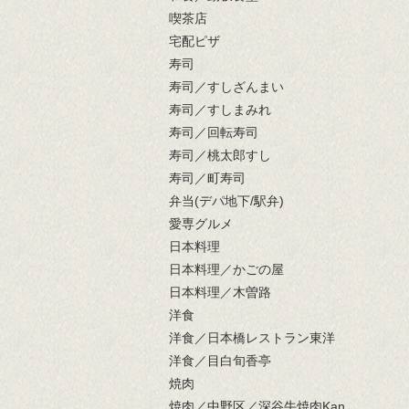
喫茶店
宅配ピザ
寿司
寿司／すしざんまい
寿司／すしまみれ
寿司／回転寿司
寿司／桃太郎すし
寿司／町寿司
弁当(デパ地下/駅弁)
愛専グルメ
日本料理
日本料理／かごの屋
日本料理／木曽路
洋食
洋食／日本橋レストラン東洋
洋食／目白旬香亭
焼肉
焼肉／中野区／深谷牛焼肉Kan