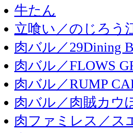
牛たん
立喰い／のじろう
肉バル／29Dining 
肉バル／FLOWS GR
肉バル／RUMP CA
肉バル／肉賊カウ
肉ファミレス／ス