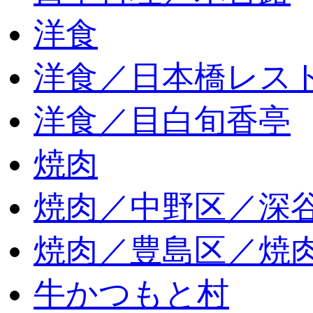
洋食
洋食／日本橋レス
洋食／目白旬香亭
焼肉
焼肉／中野区／深谷
焼肉／豊島区／焼肉
牛かつもと村