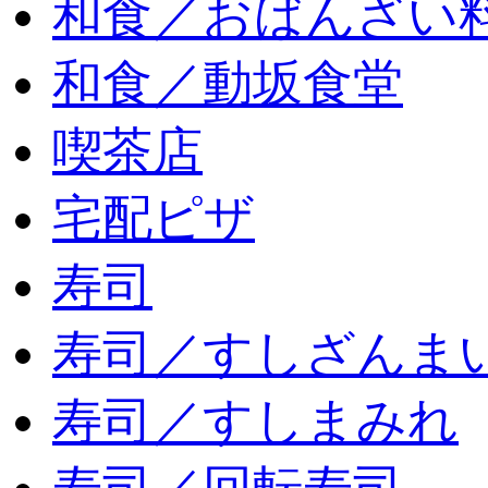
和食／おばんざい
和食／動坂食堂
喫茶店
宅配ピザ
寿司
寿司／すしざんま
寿司／すしまみれ