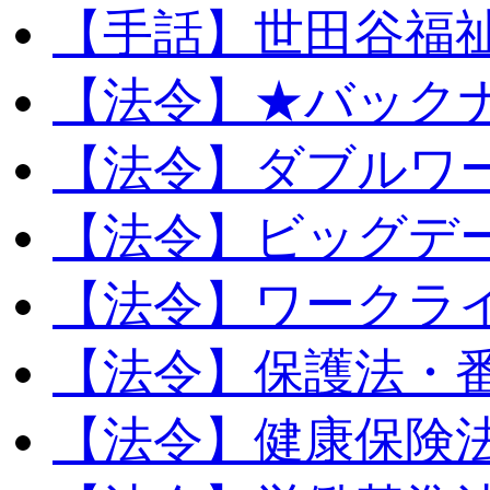
【手話】世田谷福
【法令】★バック
【法令】ダブルワ
【法令】ビッグデ
【法令】ワークラ
【法令】保護法・
【法令】健康保険