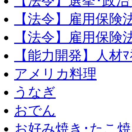
【法令】選挙･政治
【法令】雇用保険
【法令】雇用保険法
【能力開発】人材ﾏﾈｼ
アメリカ料理
うなぎ
おでん
お好み焼き･たこ焼