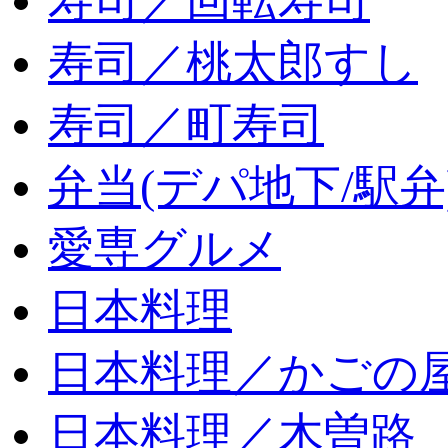
寿司／回転寿司
寿司／桃太郎すし
寿司／町寿司
弁当(デパ地下/駅弁
愛専グルメ
日本料理
日本料理／かごの
日本料理／木曽路