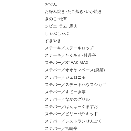
おでん
お好み焼き･たこ焼き･いか焼き
きのこ･松茸
ジビエ･ラム･馬肉
しゃぶしゃぶ
すきやき
ステーキ／ステーキロッヂ
ステーキ／たくあん･牡丹亭
ステバー／STEAK MAX
ステバー／オオヤマベース(廃業)
ステバー／ジェロニモ
ステバー／ステーキハウスシカゴ
ステバー／すてーき亭
ステバー／なかのグリル
ステバー／はんばーぐますお
ステバー／ビリー･ザ･キッド
ステバー／レストランせんごく
ステバー／宮崎亭