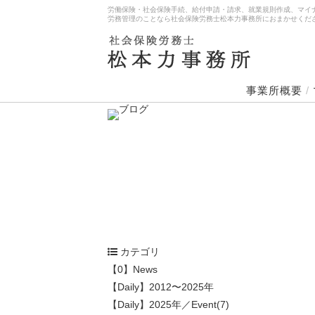
労働保険・社会保険手続、給付申請・請求、就業規則作成、マイ
労務管理のことなら社会保険労務士松本力事務所におまかせくだ
事業所概要
/
カテゴリ
【0】News
【Daily】2012〜2025年
【Daily】2025年／Event(7)