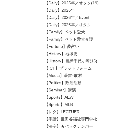
【Daily】2025年／オタク(19)
【Daily】2026年
【Daily】2026年／Event
【Daily】2026年／オタク
【Family】ペット愛犬
【Family】ペット愛犬介護
【Fortune】夢占い
【History】地域史
【History】目黒千代ヶ崎(15)
【ICT】プラットフォーム
【Media】著書･取材
【Politics】政治活動
【Seminar】講演
【Sports】AEW
【Sports】MLB
【レク】LECTUER
【手話】世田谷福祉専門学校
【法令】★バックナンバー