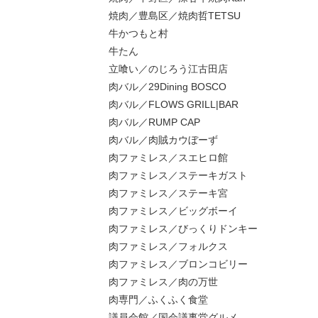
焼肉／豊島区／焼肉哲TETSU
牛かつもと村
牛たん
立喰い／のじろう江古田店
肉バル／29Dining BOSCO
肉バル／FLOWS GRILL|BAR
肉バル／RUMP CAP
肉バル／肉賊カウぼーず
肉ファミレス／スエヒロ館
肉ファミレス／ステーキガスト
肉ファミレス／ステーキ宮
肉ファミレス／ビッグボーイ
肉ファミレス／びっくりドンキー
肉ファミレス／フォルクス
肉ファミレス／ブロンコビリー
肉ファミレス／肉の万世
肉専門／ふくふく食堂
議員会館／国会議事堂グルメ