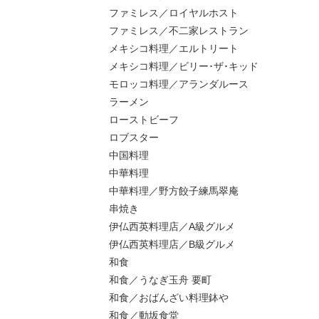
ファミレス／ロイヤルホスト
ファミレス／不二家レストラン
メキシコ料理／エルトリート
メキシコ料理／ビリー･ザ･キッド
モロッコ料理／アランダルース
ラーメン
ローストビーフ
ロブスター
中国料理
中華料理
中華料理／野方餃子練馬翠庵
串焼き
伊仏西英料理店／A級グルメ
伊仏西英料理店／B級グルメ
和食
和食／うなぎ玉舟 要町
和食／おばんざい料理鉢や
和食／動坂食堂