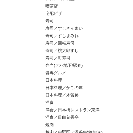
喫茶店
宅配ピザ
寿司
寿司／すしざんまい
寿司／すしまみれ
寿司／回転寿司
寿司／桃太郎すし
寿司／町寿司
弁当(デパ地下/駅弁)
愛専グルメ
日本料理
日本料理／かごの屋
日本料理／木曽路
洋食
洋食／日本橋レストラン東洋
洋食／目白旬香亭
焼肉
焼肉／中野区／深谷牛焼肉Kan