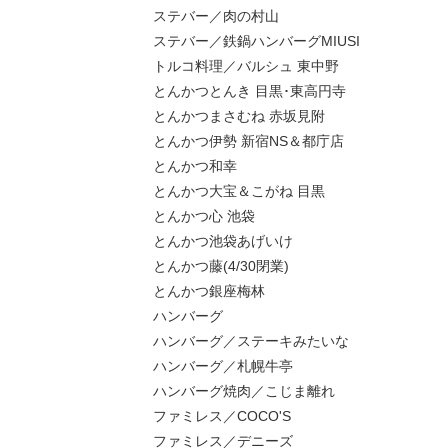
ステバー／肉の村山
ステバー／鉄鍋ハンバーグMIUSI
トルコ料理／バルシュ 東中野
とんかつとんき 目黒･東高円寺
とんかつまさむね 赤坂見附
とんかつ伊勢 新宿NS＆都庁店
とんかつ和幸
とんかつ大宝＆こがね 目黒
とんかつ心 池袋
とんかつ池袋あげいけ
とんかつ藤(4/30閉業)
とんかつ銀座梅林
ハンバーグ
ハンバーグ／ステーキみたいな
ハンバーグ／札幌牛亭
ハンバーグ焼肉／こじま離れ
ファミレス／COCO'S
ファミレス／デニーズ