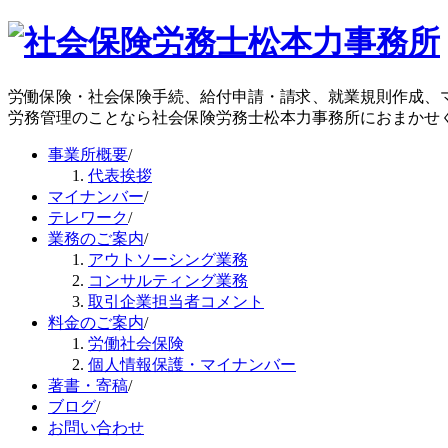
労働保険・社会保険手続、給付申請・請求、就業規則作成、
労務管理のことなら社会保険労務士松本力事務所におまかせ
事業所概要
/
代表挨拶
マイナンバー
/
テレワーク
/
業務のご案内
/
アウトソーシング業務
コンサルティング業務
取引企業担当者コメント
料金のご案内
/
労働社会保険
個人情報保護・マイナンバー
著書・寄稿
/
ブログ
/
お問い合わせ