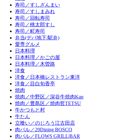
寿司／すしざんまい
寿司／すしまみれ
寿司／回転寿司
寿司／桃太郎すし
寿司／町寿司
弁当(デパ地下/駅弁)
愛専グルメ
日本料理
日本料理／かごの屋
日本料理／木曽路
洋食
洋食／日本橋レストラン東洋
洋食／目白旬香亭
焼肉
焼肉／中野区／深谷牛焼肉Kan
焼肉／豊島区／焼肉哲TETSU
牛かつもと村
牛たん
立喰い／のじろう江古田店
肉バル／29Dining BOSCO
肉バル／FLOWS GRILL|BAR