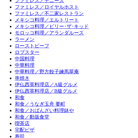
ファミレス／デニーズ
ファミレス／ロイヤルホスト
ファミレス／不二家レストラン
メキシコ料理／エルトリート
メキシコ料理／ビリー･ザ･キッド
モロッコ料理／アランダルース
ラーメン
ローストビーフ
ロブスター
中国料理
中華料理
中華料理／野方餃子練馬翠庵
串焼き
伊仏西英料理店／A級グルメ
伊仏西英料理店／B級グルメ
和食
和食／うなぎ玉舟 要町
和食／おばんざい料理鉢や
和食／動坂食堂
喫茶店
宅配ピザ
寿司