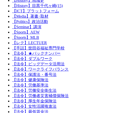
【History】地域史
【History】目黒千代ヶ崎(15)
【ICT】プラットフォーム
【Media】著書･取材
【Politics】政治活動
【Seminar】講演
【Sports】AEW
【Sports】MLB
【レク】LECTUER
【手話】世田谷福祉専門学校
【法令】★バックナンバー
【法令】ダブルワーク
【法令】ビッグデータ活用法
【法令】ワークライフバランス
【法令】保護法・番号法
【法令】健康保険法
【法令】労働基準法
【法令】労働安全衛生法
【法令】労働者災害補償保険法
【法令】厚生年金保険法
【法令】女性活躍推進法
【法令】最低賃金法