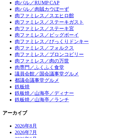
肉バル／RUMP CAP
肉バル／肉賊カウぼーず
肉ファミレス／スエヒロ館
肉ファミレス／ステーキガスト
肉ファミレス／ステーキ宮
肉ファミレス／ビッグボーイ
肉ファミレス／びっくりドンキー
肉ファミレス／フォルクス
肉ファミレス／ブロンコビリー
肉ファミレス／肉の万世
肉専門／ふくふく食堂
議員会館／国会議事堂グルメ
都議会議事堂グルメ
鉄板焼
鉄板焼／山海亭／ディナー
鉄板焼／山海亭／ランチ
アーカイブ
2026年8月
2026年7月