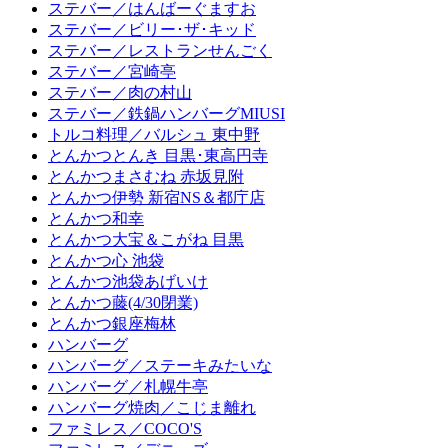
ステバー／はんばーぐますお
ステバー／ビリー･ザ･キッド
ステバー／レストランせんごく
ステバー／宮崎亭
ステバー／肉の村山
ステバー／鉄鍋ハンバーグMIUSI
トルコ料理／バルシュ 東中野
とんかつとんき 目黒･東高円寺
とんかつまさむね 赤坂見附
とんかつ伊勢 新宿NS＆都庁店
とんかつ和幸
とんかつ大宝＆こがね 目黒
とんかつ心 池袋
とんかつ池袋あげいけ
とんかつ藤(4/30閉業)
とんかつ銀座梅林
ハンバーグ
ハンバーグ／ステーキみたいな
ハンバーグ／札幌牛亭
ハンバーグ焼肉／こじま離れ
ファミレス／COCO'S