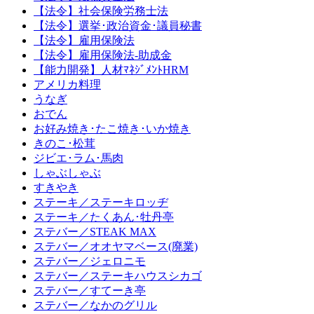
【法令】社会保険労務士法
【法令】選挙･政治資金･議員秘書
【法令】雇用保険法
【法令】雇用保険法-助成金
【能力開発】人材ﾏﾈｼﾞﾒﾝﾄHRM
アメリカ料理
うなぎ
おでん
お好み焼き･たこ焼き･いか焼き
きのこ･松茸
ジビエ･ラム･馬肉
しゃぶしゃぶ
すきやき
ステーキ／ステーキロッヂ
ステーキ／たくあん･牡丹亭
ステバー／STEAK MAX
ステバー／オオヤマベース(廃業)
ステバー／ジェロニモ
ステバー／ステーキハウスシカゴ
ステバー／すてーき亭
ステバー／なかのグリル