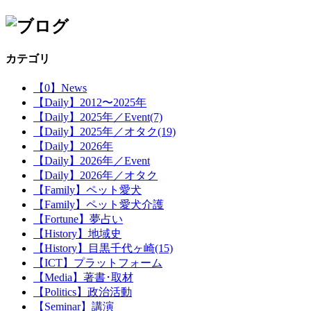
カテゴリ
【0】News
【Daily】2012〜2025年
【Daily】2025年／Event(7)
【Daily】2025年／オタク(19)
【Daily】2026年
【Daily】2026年／Event
【Daily】2026年／オタク
【Family】ペット愛犬
【Family】ペット愛犬介護
【Fortune】夢占い
【History】地域史
【History】目黒千代ヶ崎(15)
【ICT】プラットフォーム
【Media】著書･取材
【Politics】政治活動
【Seminar】講演