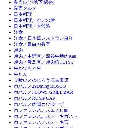
弁当(デパ地下/駅弁)
愛専グルメ
日本料理
日本料理／かごの屋
日本料理／木曽路
洋食
洋食／日本橋レストラン東洋
洋食／目白旬香亭
焼肉
焼肉／中野区／深谷牛焼肉Kan
焼肉／豊島区／焼肉哲TETSU
牛かつもと村
牛たん
立喰い／のじろう江古田店
肉バル／29Dining BOSCO
肉バル／FLOWS GRILL|BAR
肉バル／RUMP CAP
肉バル／肉賊カウぼーず
肉ファミレス／スエヒロ館
肉ファミレス／ステーキガスト
肉ファミレス／ステーキ宮