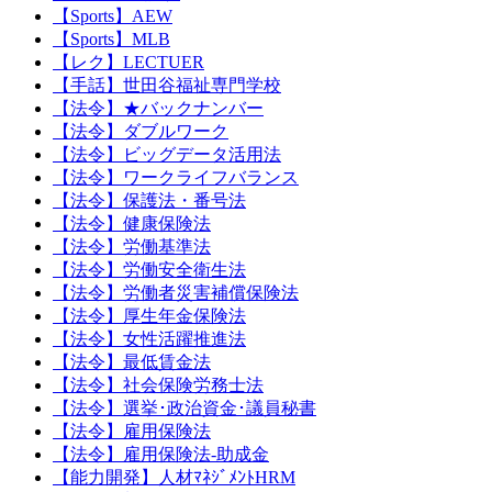
【Sports】AEW
【Sports】MLB
【レク】LECTUER
【手話】世田谷福祉専門学校
【法令】★バックナンバー
【法令】ダブルワーク
【法令】ビッグデータ活用法
【法令】ワークライフバランス
【法令】保護法・番号法
【法令】健康保険法
【法令】労働基準法
【法令】労働安全衛生法
【法令】労働者災害補償保険法
【法令】厚生年金保険法
【法令】女性活躍推進法
【法令】最低賃金法
【法令】社会保険労務士法
【法令】選挙･政治資金･議員秘書
【法令】雇用保険法
【法令】雇用保険法-助成金
【能力開発】人材ﾏﾈｼﾞﾒﾝﾄHRM