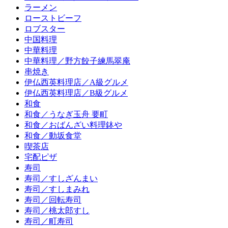
ラーメン
ローストビーフ
ロブスター
中国料理
中華料理
中華料理／野方餃子練馬翠庵
串焼き
伊仏西英料理店／A級グルメ
伊仏西英料理店／B級グルメ
和食
和食／うなぎ玉舟 要町
和食／おばんざい料理鉢や
和食／動坂食堂
喫茶店
宅配ピザ
寿司
寿司／すしざんまい
寿司／すしまみれ
寿司／回転寿司
寿司／桃太郎すし
寿司／町寿司