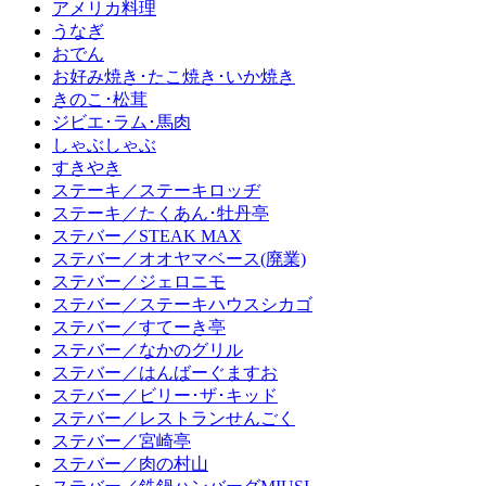
アメリカ料理
うなぎ
おでん
お好み焼き･たこ焼き･いか焼き
きのこ･松茸
ジビエ･ラム･馬肉
しゃぶしゃぶ
すきやき
ステーキ／ステーキロッヂ
ステーキ／たくあん･牡丹亭
ステバー／STEAK MAX
ステバー／オオヤマベース(廃業)
ステバー／ジェロニモ
ステバー／ステーキハウスシカゴ
ステバー／すてーき亭
ステバー／なかのグリル
ステバー／はんばーぐますお
ステバー／ビリー･ザ･キッド
ステバー／レストランせんごく
ステバー／宮崎亭
ステバー／肉の村山