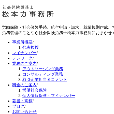
労働保険・社会保険手続、給付申請・請求、就業規則作成、
労務管理のことなら社会保険労務士松本力事務所におまかせ
事業所概要
/
代表挨拶
マイナンバー
/
テレワーク
/
業務のご案内
/
アウトソーシング業務
コンサルティング業務
取引企業担当者コメント
料金のご案内
/
労働社会保険
個人情報保護・マイナンバー
著書・寄稿
/
ブログ
/
お問い合わせ