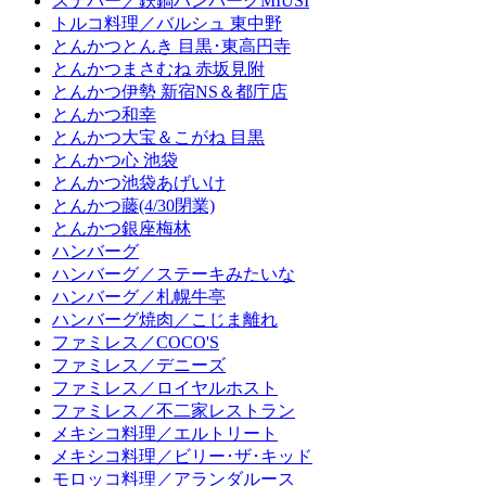
ステバー／鉄鍋ハンバーグMIUSI
トルコ料理／バルシュ 東中野
とんかつとんき 目黒･東高円寺
とんかつまさむね 赤坂見附
とんかつ伊勢 新宿NS＆都庁店
とんかつ和幸
とんかつ大宝＆こがね 目黒
とんかつ心 池袋
とんかつ池袋あげいけ
とんかつ藤(4/30閉業)
とんかつ銀座梅林
ハンバーグ
ハンバーグ／ステーキみたいな
ハンバーグ／札幌牛亭
ハンバーグ焼肉／こじま離れ
ファミレス／COCO'S
ファミレス／デニーズ
ファミレス／ロイヤルホスト
ファミレス／不二家レストラン
メキシコ料理／エルトリート
メキシコ料理／ビリー･ザ･キッド
モロッコ料理／アランダルース