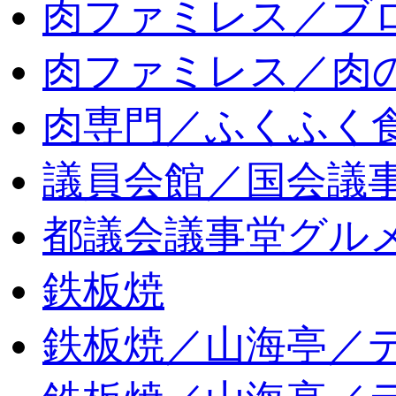
肉ファミレス／ブ
肉ファミレス／肉
肉専門／ふくふく
議員会館／国会議
都議会議事堂グル
鉄板焼
鉄板焼／山海亭／