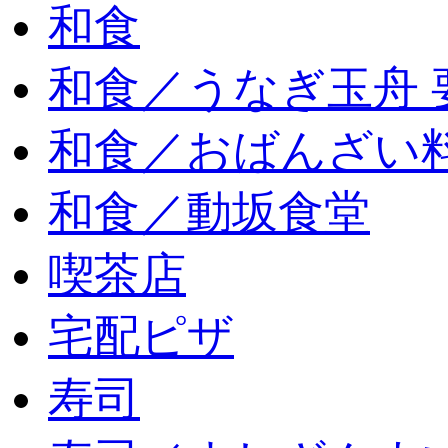
和食
和食／うなぎ玉舟 
和食／おばんざい
和食／動坂食堂
喫茶店
宅配ピザ
寿司