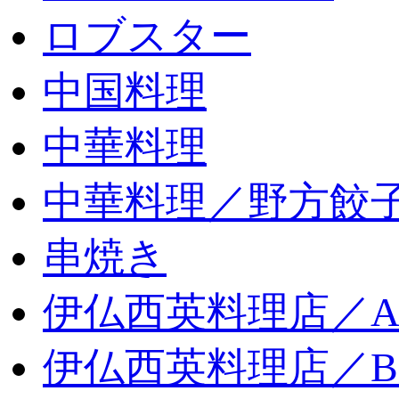
ロブスター
中国料理
中華料理
中華料理／野方餃
串焼き
伊仏西英料理店／
伊仏西英料理店／