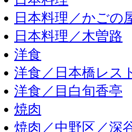
日本料理／かごの
日本料理／木曽路
洋食
洋食／日本橋レス
洋食／目白旬香亭
焼肉
焼肉／中野区／深谷