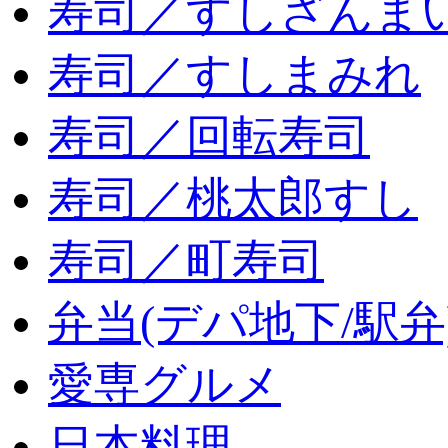
寿司／すしざんま
寿司／すしまみれ
寿司／回転寿司
寿司／桃太郎すし
寿司／町寿司
弁当(デパ地下/駅弁
愛専グルメ
日本料理