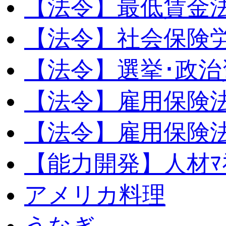
【法令】最低賃金
【法令】社会保険
【法令】選挙･政治
【法令】雇用保険
【法令】雇用保険法
【能力開発】人材ﾏﾈｼ
アメリカ料理