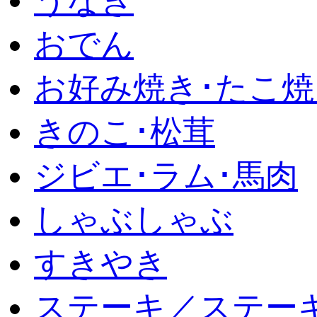
うなぎ
おでん
お好み焼き･たこ焼
きのこ･松茸
ジビエ･ラム･馬肉
しゃぶしゃぶ
すきやき
ステーキ／ステー