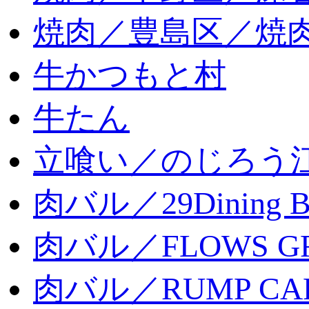
焼肉／豊島区／焼肉
牛かつもと村
牛たん
立喰い／のじろう
肉バル／29Dining 
肉バル／FLOWS GR
肉バル／RUMP CA