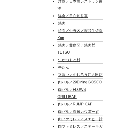
洋食／日本橋レストラン東
洋
洋食／目白旬香亭
焼肉
焼肉／中野区／深谷牛焼肉
Kan
焼肉／豊島区／焼肉哲
TETSU
牛かつもと村
牛たん
立喰い／のじろう江古田店
肉バル／29Dining BOSCO
肉バル／FLOWS
GRILL|BAR
肉バル／RUMP CAP
肉バル／肉賊カウぼーず
肉ファミレス／スエヒロ館
肉ファミレス／ステーキガ