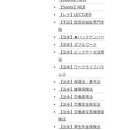
【Sports】MLB
【レク】LECTUER
【手話】世田谷福祉専門学
校
【法令】★バックナンバー
【法令】ダブルワーク
【法令】ビッグデータ活用
法
【法令】ワークライフバラ
ンス
【法令】保護法・番号法
【法令】健康保険法
【法令】労働基準法
【法令】労働安全衛生法
【法令】労働者災害補償保
険法
【法令】厚生年金保険法