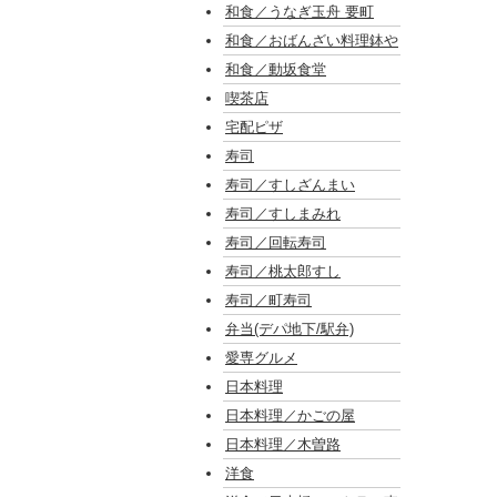
和食／うなぎ玉舟 要町
和食／おばんざい料理鉢や
和食／動坂食堂
喫茶店
宅配ピザ
寿司
寿司／すしざんまい
寿司／すしまみれ
寿司／回転寿司
寿司／桃太郎すし
寿司／町寿司
弁当(デパ地下/駅弁)
愛専グルメ
日本料理
日本料理／かごの屋
日本料理／木曽路
洋食