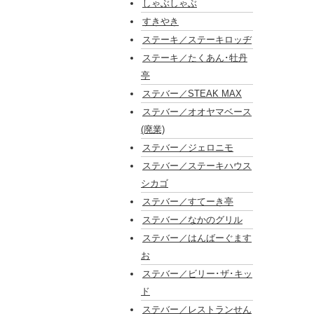
しゃぶしゃぶ
すきやき
ステーキ／ステーキロッヂ
ステーキ／たくあん･牡丹
亭
ステバー／STEAK MAX
ステバー／オオヤマベース
(廃業)
ステバー／ジェロニモ
ステバー／ステーキハウス
シカゴ
ステバー／すてーき亭
ステバー／なかのグリル
ステバー／はんばーぐます
お
ステバー／ビリー･ザ･キッ
ド
ステバー／レストランせん