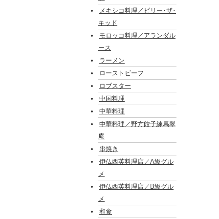
メキシコ料理／ビリー･ザ･
キッド
モロッコ料理／アランダル
ース
ラーメン
ローストビーフ
ロブスター
中国料理
中華料理
中華料理／野方餃子練馬翠
庵
串焼き
伊仏西英料理店／A級グル
メ
伊仏西英料理店／B級グル
メ
和食