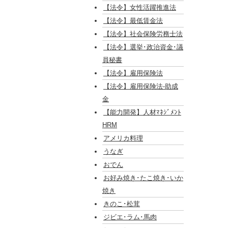
【法令】女性活躍推進法
【法令】最低賃金法
【法令】社会保険労務士法
【法令】選挙･政治資金･議
員秘書
【法令】雇用保険法
【法令】雇用保険法-助成
金
【能力開発】人材ﾏﾈｼﾞﾒﾝﾄ
HRM
アメリカ料理
うなぎ
おでん
お好み焼き･たこ焼き･いか
焼き
きのこ･松茸
ジビエ･ラム･馬肉