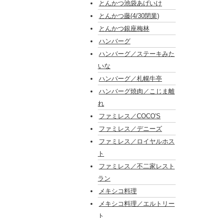
とんかつ池袋あげいけ
とんかつ藤(4/30閉業)
とんかつ銀座梅林
ハンバーグ
ハンバーグ／ステーキみた
いな
ハンバーグ／札幌牛亭
ハンバーグ焼肉／こじま離
れ
ファミレス／COCO'S
ファミレス／デニーズ
ファミレス／ロイヤルホス
ト
ファミレス／不二家レスト
ラン
メキシコ料理
メキシコ料理／エルトリー
ト