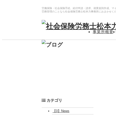
労働保険・社会保険手続、給付申請・請求、就業規則作成、マ
労務管理のことなら社会保険労務士松本力事務所におまかせく
事業所概要
/
カテゴリ
【0】News