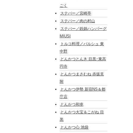
ごく
ステバー／宮崎亭
ステバー／肉の村山
ステバー／鉄鍋ハンバーグ
MIUSI
トルコ料理／バルシュ 東
中野
とんかつとんき 目黒･東高
円寺
とんかつまさむね 赤坂見
附
とんかつ伊勢 新宿NS＆都
庁店
とんかつ和幸
とんかつ大宝＆こがね 目
黒
とんかつ心 池袋