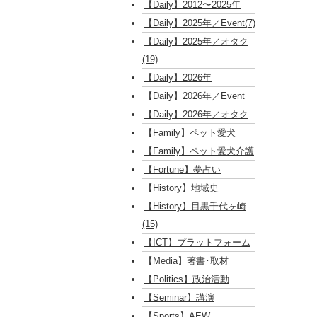
【Daily】2012〜2025年
【Daily】2025年／Event(7)
【Daily】2025年／オタク
(19)
【Daily】2026年
【Daily】2026年／Event
【Daily】2026年／オタク
【Family】ペット愛犬
【Family】ペット愛犬介護
【Fortune】夢占い
【History】地域史
【History】目黒千代ヶ崎
(15)
【ICT】プラットフォーム
【Media】著書･取材
【Politics】政治活動
【Seminar】講演
【Sports】AEW