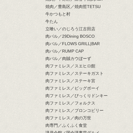
焼肉／豊島区／焼肉哲TETSU
牛かつもと村
牛たん
立喰い／のじろう江古田店
肉バル／29Dining BOSCO
肉バル／FLOWS GRILL|BAR
肉バル／RUMP CAP
肉バル／肉賊カウぼーず
肉ファミレス／スエヒロ館
肉ファミレス／ステーキガスト
肉ファミレス／ステーキ宮
肉ファミレス／ビッグボーイ
肉ファミレス／びっくりドンキー
肉ファミレス／フォルクス
肉ファミレス／ブロンコビリー
肉ファミレス／肉の万世
肉専門／ふくふく食堂
議員会館／国会議事堂グルメ