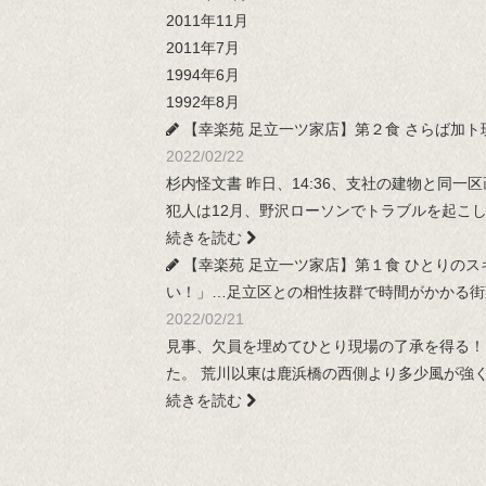
2011年11月
2011年7月
1994年6月
1992年8月
【幸楽苑 足立一ツ家店】第２食 さらば加
2022/02/22
杉内怪文書 昨日、14:36、支社の建物と同
犯人は12月、野沢ローソンでトラブルを起こし
続きを読む
【幸楽苑 足立一ツ家店】第１食 ひとりの
い！」…足立区との相性抜群で時間がかかる街渠
2022/02/21
見事、欠員を埋めてひとり現場の了承を得る！ 
た。 荒川以東は鹿浜橋の西側より多少風が強
続きを読む