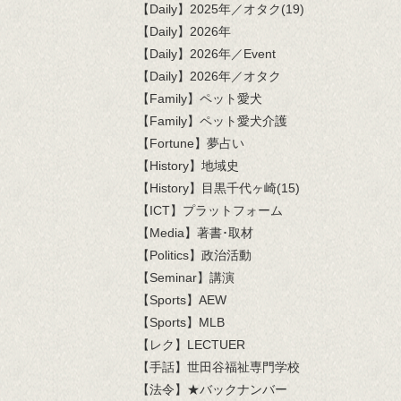
【Daily】2025年／オタク(19)
【Daily】2026年
【Daily】2026年／Event
【Daily】2026年／オタク
【Family】ペット愛犬
【Family】ペット愛犬介護
【Fortune】夢占い
【History】地域史
【History】目黒千代ヶ崎(15)
【ICT】プラットフォーム
【Media】著書･取材
【Politics】政治活動
【Seminar】講演
【Sports】AEW
【Sports】MLB
【レク】LECTUER
【手話】世田谷福祉専門学校
【法令】★バックナンバー