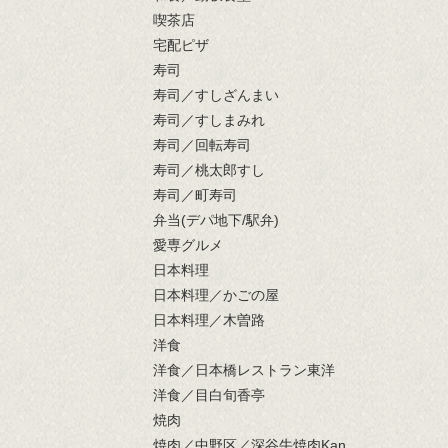
喫茶店
宅配ピザ
寿司
寿司／すしざんまい
寿司／すしまみれ
寿司／回転寿司
寿司／桃太郎すし
寿司／町寿司
弁当(デパ地下/駅弁)
愛専グルメ
日本料理
日本料理／かごの屋
日本料理／木曽路
洋食
洋食／日本橋レストラン東洋
洋食／目白旬香亭
焼肉
焼肉／中野区／深谷牛焼肉Kan