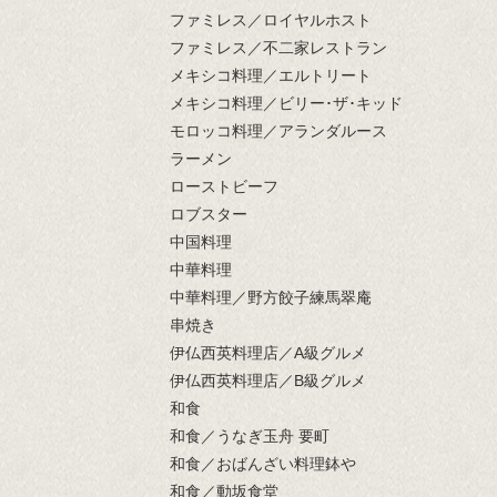
ファミレス／ロイヤルホスト
ファミレス／不二家レストラン
メキシコ料理／エルトリート
メキシコ料理／ビリー･ザ･キッド
モロッコ料理／アランダルース
ラーメン
ローストビーフ
ロブスター
中国料理
中華料理
中華料理／野方餃子練馬翠庵
串焼き
伊仏西英料理店／A級グルメ
伊仏西英料理店／B級グルメ
和食
和食／うなぎ玉舟 要町
和食／おばんざい料理鉢や
和食／動坂食堂