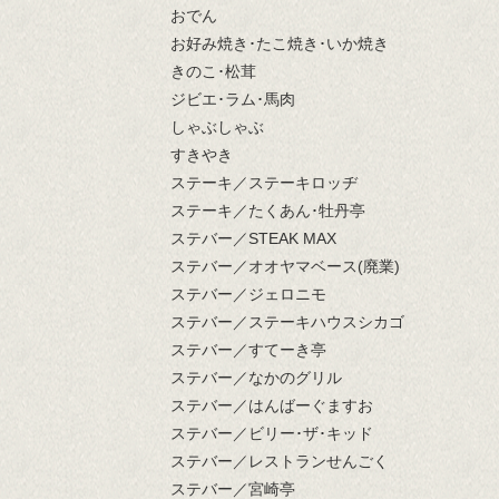
おでん
お好み焼き･たこ焼き･いか焼き
きのこ･松茸
ジビエ･ラム･馬肉
しゃぶしゃぶ
すきやき
ステーキ／ステーキロッヂ
ステーキ／たくあん･牡丹亭
ステバー／STEAK MAX
ステバー／オオヤマベース(廃業)
ステバー／ジェロニモ
ステバー／ステーキハウスシカゴ
ステバー／すてーき亭
ステバー／なかのグリル
ステバー／はんばーぐますお
ステバー／ビリー･ザ･キッド
ステバー／レストランせんごく
ステバー／宮崎亭