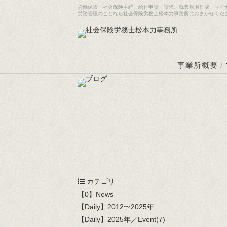
労働保険・社会保険手続、給付申請・請求、就業規則作成、マイ
労務管理のことなら社会保険労務士松本力事務所におまかせくだ
事業所概要
/
カテゴリ
【0】News
【Daily】2012〜2025年
【Daily】2025年／Event(7)