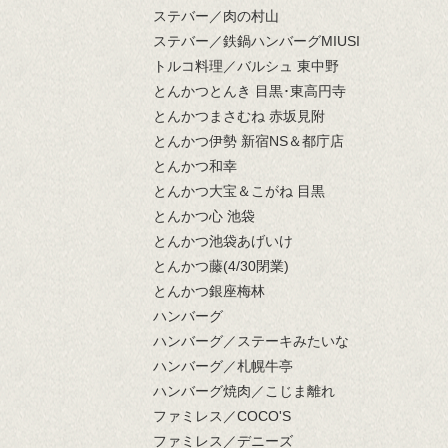
ステバー／肉の村山
ステバー／鉄鍋ハンバーグMIUSI
トルコ料理／バルシュ 東中野
とんかつとんき 目黒･東高円寺
とんかつまさむね 赤坂見附
とんかつ伊勢 新宿NS＆都庁店
とんかつ和幸
とんかつ大宝＆こがね 目黒
とんかつ心 池袋
とんかつ池袋あげいけ
とんかつ藤(4/30閉業)
とんかつ銀座梅林
ハンバーグ
ハンバーグ／ステーキみたいな
ハンバーグ／札幌牛亭
ハンバーグ焼肉／こじま離れ
ファミレス／COCO'S
ファミレス／デニーズ