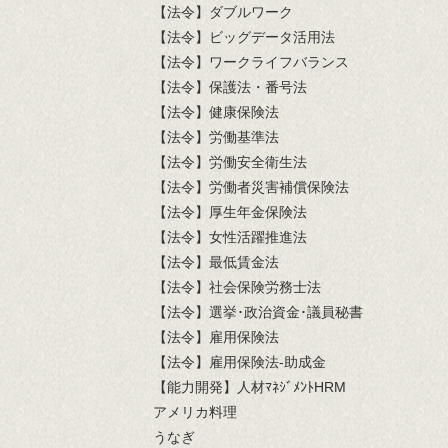
【法令】ダブルワーク
【法令】ビッグデータ活用法
【法令】ワークライフバランス
【法令】保護法・番号法
【法令】健康保険法
【法令】労働基準法
【法令】労働安全衛生法
【法令】労働者災害補償保険法
【法令】厚生年金保険法
【法令】女性活躍推進法
【法令】最低賃金法
【法令】社会保険労務士法
【法令】選挙･政治資金･議員秘書
【法令】雇用保険法
【法令】雇用保険法-助成金
【能力開発】人材ﾏﾈｼﾞﾒﾝﾄHRM
アメリカ料理
うなぎ