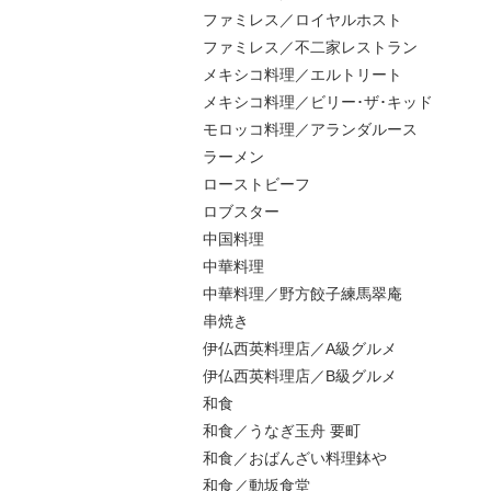
ファミレス／ロイヤルホスト
ファミレス／不二家レストラン
メキシコ料理／エルトリート
メキシコ料理／ビリー･ザ･キッド
モロッコ料理／アランダルース
ラーメン
ローストビーフ
ロブスター
中国料理
中華料理
中華料理／野方餃子練馬翠庵
串焼き
伊仏西英料理店／A級グルメ
伊仏西英料理店／B級グルメ
和食
和食／うなぎ玉舟 要町
和食／おばんざい料理鉢や
和食／動坂食堂