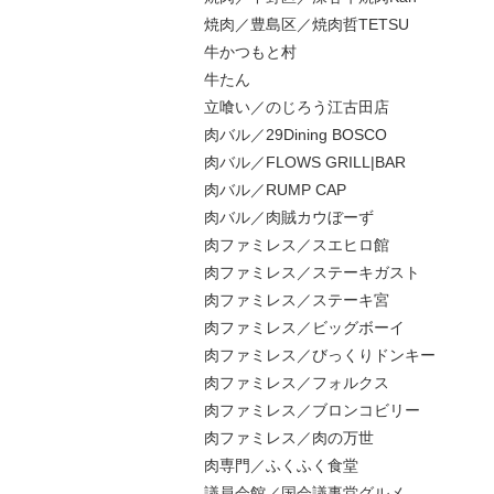
焼肉／豊島区／焼肉哲TETSU
牛かつもと村
牛たん
立喰い／のじろう江古田店
肉バル／29Dining BOSCO
肉バル／FLOWS GRILL|BAR
肉バル／RUMP CAP
肉バル／肉賊カウぼーず
肉ファミレス／スエヒロ館
肉ファミレス／ステーキガスト
肉ファミレス／ステーキ宮
肉ファミレス／ビッグボーイ
肉ファミレス／びっくりドンキー
肉ファミレス／フォルクス
肉ファミレス／ブロンコビリー
肉ファミレス／肉の万世
肉専門／ふくふく食堂
議員会館／国会議事堂グルメ