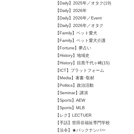
【Daily】2025年／オタク(19)
【Daily】2026年
【Daily】2026年／Event
【Daily】2026年／オタク
【Family】ペット愛犬
【Family】ペット愛犬介護
【Fortune】夢占い
【History】地域史
【History】目黒千代ヶ崎(15)
【ICT】プラットフォーム
【Media】著書･取材
【Politics】政治活動
【Seminar】講演
【Sports】AEW
【Sports】MLB
【レク】LECTUER
【手話】世田谷福祉専門学校
【法令】★バックナンバー