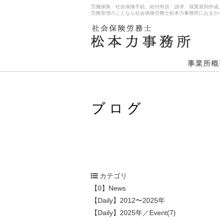
労働保険・社会保険手続、給付申請・請求、就業規則作成
労務管理のことなら社会保険労務士松本力事務所におまか
事業所概
カテゴリ
【0】News
【Daily】2012〜2025年
【Daily】2025年／Event(7)