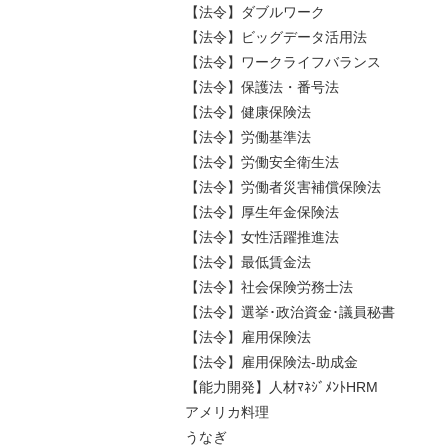
【法令】ダブルワーク
【法令】ビッグデータ活用法
【法令】ワークライフバランス
【法令】保護法・番号法
【法令】健康保険法
【法令】労働基準法
【法令】労働安全衛生法
【法令】労働者災害補償保険法
【法令】厚生年金保険法
【法令】女性活躍推進法
【法令】最低賃金法
【法令】社会保険労務士法
【法令】選挙･政治資金･議員秘書
【法令】雇用保険法
【法令】雇用保険法-助成金
【能力開発】人材ﾏﾈｼﾞﾒﾝﾄHRM
アメリカ料理
うなぎ