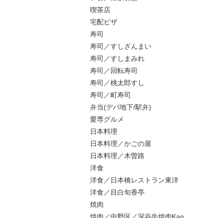
喫茶店
宅配ピザ
寿司
寿司／すしざんまい
寿司／すしまみれ
寿司／回転寿司
寿司／桃太郎すし
寿司／町寿司
弁当(デパ地下/駅弁)
愛専グルメ
日本料理
日本料理／かごの屋
日本料理／木曽路
洋食
洋食／日本橋レストラン東洋
洋食／目白旬香亭
焼肉
焼肉／中野区／深谷牛焼肉Kan