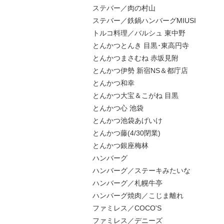
ステバー／肉の村山
ステバー／鉄鍋ハンバーグMIUSI
トルコ料理／バルシュ 東中野
とんかつとんき 目黒･東高円寺
とんかつまさむね 赤坂見附
とんかつ伊勢 新宿NS＆都庁店
とんかつ和幸
とんかつ大宝＆こがね 目黒
とんかつ心 池袋
とんかつ池袋あげいけ
とんかつ藤(4/30閉業)
とんかつ銀座梅林
ハンバーグ
ハンバーグ／ステーキみたいな
ハンバーグ／札幌牛亭
ハンバーグ焼肉／こじま離れ
ファミレス／COCO'S
ファミレス／デニーズ