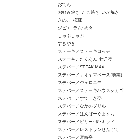
おでん
お好み焼き･たこ焼き･いか焼き
きのこ･松茸
ジビエ･ラム･馬肉
しゃぶしゃぶ
すきやき
ステーキ／ステーキロッヂ
ステーキ／たくあん･牡丹亭
ステバー／STEAK MAX
ステバー／オオヤマベース(廃業)
ステバー／ジェロニモ
ステバー／ステーキハウスシカゴ
ステバー／すてーき亭
ステバー／なかのグリル
ステバー／はんばーぐますお
ステバー／ビリー･ザ･キッド
ステバー／レストランせんごく
ステバー／宮崎亭