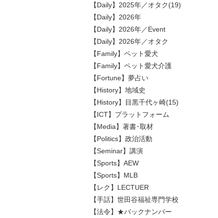
【Daily】2025年／オタク(19)
【Daily】2026年
【Daily】2026年／Event
【Daily】2026年／オタク
【Family】ペット愛犬
【Family】ペット愛犬介護
【Fortune】夢占い
【History】地域史
【History】目黒千代ヶ崎(15)
【ICT】プラットフォーム
【Media】著書･取材
【Politics】政治活動
【Seminar】講演
【Sports】AEW
【Sports】MLB
【レク】LECTUER
【手話】世田谷福祉専門学校
【法令】★バックナンバー