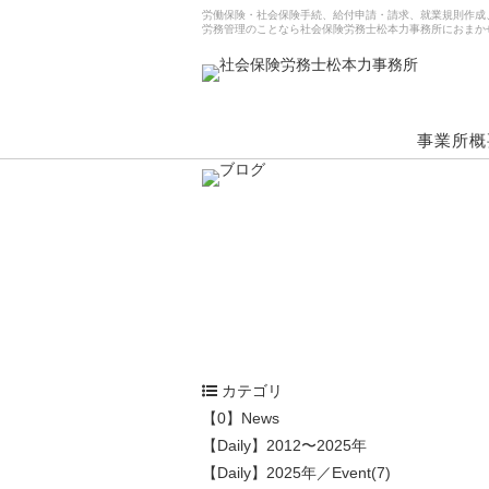
労働保険・社会保険手続、給付申請・請求、就業規則作成
労務管理のことなら社会保険労務士松本力事務所におまか
事業所概
カテゴリ
【0】News
【Daily】2012〜2025年
【Daily】2025年／Event(7)