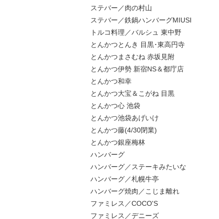
ステバー／肉の村山
ステバー／鉄鍋ハンバーグMIUSI
トルコ料理／バルシュ 東中野
とんかつとんき 目黒･東高円寺
とんかつまさむね 赤坂見附
とんかつ伊勢 新宿NS＆都庁店
とんかつ和幸
とんかつ大宝＆こがね 目黒
とんかつ心 池袋
とんかつ池袋あげいけ
とんかつ藤(4/30閉業)
とんかつ銀座梅林
ハンバーグ
ハンバーグ／ステーキみたいな
ハンバーグ／札幌牛亭
ハンバーグ焼肉／こじま離れ
ファミレス／COCO'S
ファミレス／デニーズ