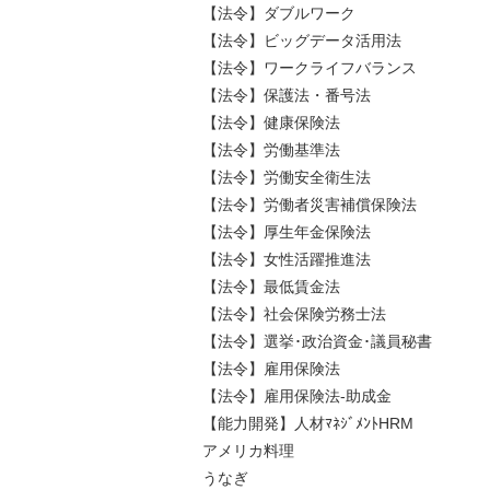
【法令】ダブルワーク
【法令】ビッグデータ活用法
【法令】ワークライフバランス
【法令】保護法・番号法
【法令】健康保険法
【法令】労働基準法
【法令】労働安全衛生法
【法令】労働者災害補償保険法
【法令】厚生年金保険法
【法令】女性活躍推進法
【法令】最低賃金法
【法令】社会保険労務士法
【法令】選挙･政治資金･議員秘書
【法令】雇用保険法
【法令】雇用保険法-助成金
【能力開発】人材ﾏﾈｼﾞﾒﾝﾄHRM
アメリカ料理
うなぎ