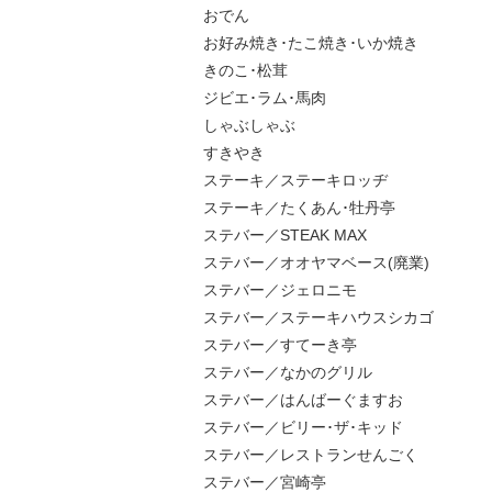
おでん
お好み焼き･たこ焼き･いか焼き
きのこ･松茸
ジビエ･ラム･馬肉
しゃぶしゃぶ
すきやき
ステーキ／ステーキロッヂ
ステーキ／たくあん･牡丹亭
ステバー／STEAK MAX
ステバー／オオヤマベース(廃業)
ステバー／ジェロニモ
ステバー／ステーキハウスシカゴ
ステバー／すてーき亭
ステバー／なかのグリル
ステバー／はんばーぐますお
ステバー／ビリー･ザ･キッド
ステバー／レストランせんごく
ステバー／宮崎亭