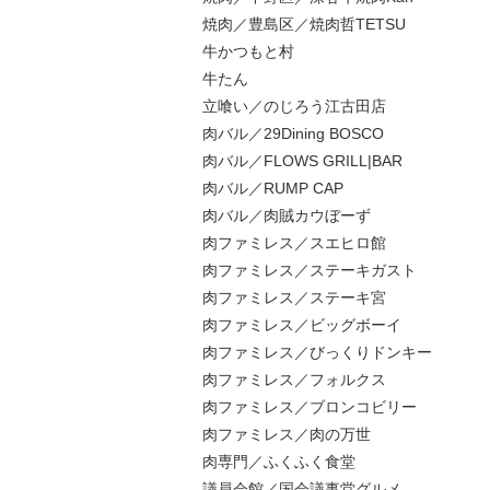
焼肉／豊島区／焼肉哲TETSU
牛かつもと村
牛たん
立喰い／のじろう江古田店
肉バル／29Dining BOSCO
肉バル／FLOWS GRILL|BAR
肉バル／RUMP CAP
肉バル／肉賊カウぼーず
肉ファミレス／スエヒロ館
肉ファミレス／ステーキガスト
肉ファミレス／ステーキ宮
肉ファミレス／ビッグボーイ
肉ファミレス／びっくりドンキー
肉ファミレス／フォルクス
肉ファミレス／ブロンコビリー
肉ファミレス／肉の万世
肉専門／ふくふく食堂
議員会館／国会議事堂グルメ