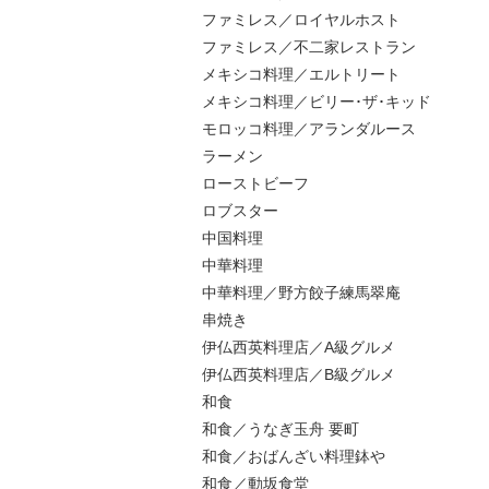
ファミレス／ロイヤルホスト
ファミレス／不二家レストラン
メキシコ料理／エルトリート
メキシコ料理／ビリー･ザ･キッド
モロッコ料理／アランダルース
ラーメン
ローストビーフ
ロブスター
中国料理
中華料理
中華料理／野方餃子練馬翠庵
串焼き
伊仏西英料理店／A級グルメ
伊仏西英料理店／B級グルメ
和食
和食／うなぎ玉舟 要町
和食／おばんざい料理鉢や
和食／動坂食堂