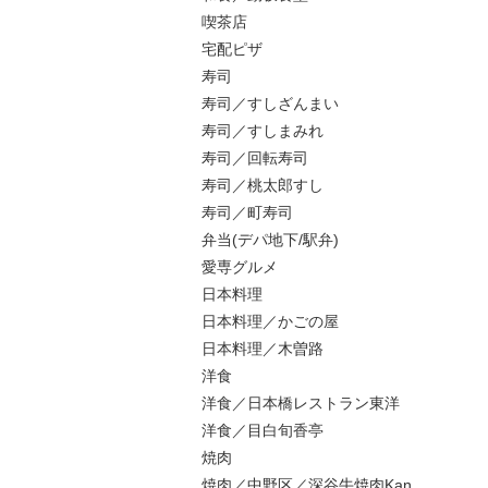
喫茶店
宅配ピザ
寿司
寿司／すしざんまい
寿司／すしまみれ
寿司／回転寿司
寿司／桃太郎すし
寿司／町寿司
弁当(デパ地下/駅弁)
愛専グルメ
日本料理
日本料理／かごの屋
日本料理／木曽路
洋食
洋食／日本橋レストラン東洋
洋食／目白旬香亭
焼肉
焼肉／中野区／深谷牛焼肉Kan