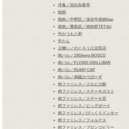
洋食／目白旬香亭
焼肉
焼肉／中野区／深谷牛焼肉Kan
焼肉／豊島区／焼肉哲TETSU
牛かつもと村
牛たん
立喰い／のじろう江古田店
肉バル／29Dining BOSCO
肉バル／FLOWS GRILL|BAR
肉バル／RUMP CAP
肉バル／肉賊カウぼーず
肉ファミレス／スエヒロ館
肉ファミレス／ステーキガスト
肉ファミレス／ステーキ宮
肉ファミレス／ビッグボーイ
肉ファミレス／びっくりドンキー
肉ファミレス／フォルクス
肉ファミレス／ブロンコビリー