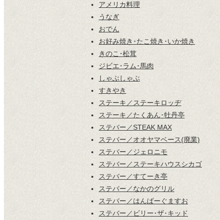
アメリカ料理
うなぎ
おでん
お好み焼き･たこ焼き･いか焼き
きのこ･松茸
ジビエ･ラム･馬肉
しゃぶしゃぶ
すきやき
ステーキ／ステーキロッヂ
ステーキ／たくあん･牡丹亭
ステバー／STEAK MAX
ステバー／オオヤマベース(廃業)
ステバー／ジェロニモ
ステバー／ステーキハウスシカゴ
ステバー／すてーき亭
ステバー／なかのグリル
ステバー／はんばーぐますお
ステバー／ビリー･ザ･キッド