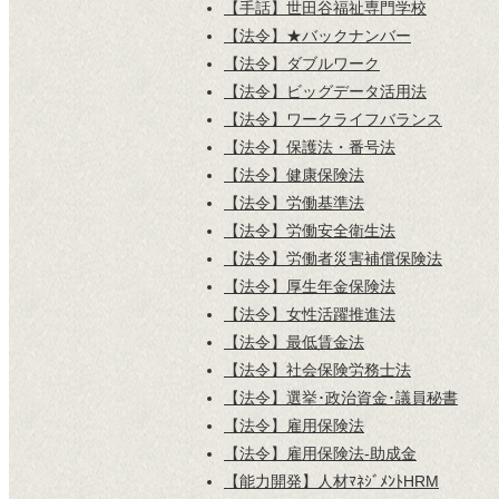
【手話】世田谷福祉専門学校
【法令】★バックナンバー
【法令】ダブルワーク
【法令】ビッグデータ活用法
【法令】ワークライフバランス
【法令】保護法・番号法
【法令】健康保険法
【法令】労働基準法
【法令】労働安全衛生法
【法令】労働者災害補償保険法
【法令】厚生年金保険法
【法令】女性活躍推進法
【法令】最低賃金法
【法令】社会保険労務士法
【法令】選挙･政治資金･議員秘書
【法令】雇用保険法
【法令】雇用保険法-助成金
【能力開発】人材ﾏﾈｼﾞﾒﾝﾄHRM