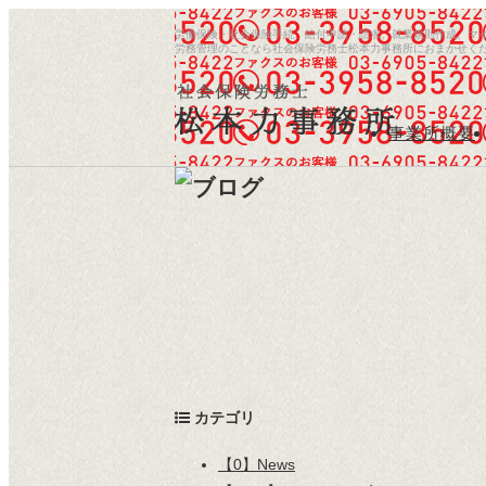
労働保険・社会保険手続、給付申請・請求、就業規則作成、マ
労務管理のことなら社会保険労務士松本力事務所におまかせく
事業所概要
/
カテゴリ
【0】News