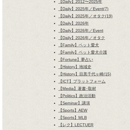
【Daily】2012〜2025年
【Daily】2025年／Event(7)
【Daily】2025年／オタク(19)
【Daily】2026年
【Daily】2026年／Event
【Daily】2026年／オタク
【Family】ペット愛犬
【Family】ペット愛犬介護
【Fortune】夢占い
【History】地域史
【History】目黒千代ヶ崎(15)
【ICT】プラットフォーム
【Media】著書･取材
【Politics】政治活動
【Seminar】講演
【Sports】AEW
【Sports】MLB
【レク】LECTUER