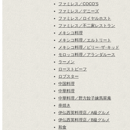
ファミレス／COCO'S
ファミレス／デニーズ
ファミレス／ロイヤルホスト
ファミレス／不二家レストラン
メキシコ料理
メキシコ料理／エルトリート
メキシコ料理／ビリー･ザ･キッド
モロッコ料理／アランダルース
ラーメン
ローストビーフ
ロブスター
中国料理
中華料理
中華料理／野方餃子練馬翠庵
串焼き
伊仏西英料理店／A級グルメ
伊仏西英料理店／B級グルメ
和食