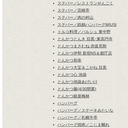
ステバー／レストランせんごく
ステバー／宮崎亭
ステバー／肉の村山
ステバー／鉄鍋ハンバーグMIUSI
トルコ料理／バルシュ 東中野
とんかつとんき 目黒･東高円寺
とんかつまさむね 赤坂見附
とんかつ伊勢 新宿NS＆都庁店
とんかつ和幸
とんかつ大宝＆こがね 目黒
とんかつ心 池袋
とんかつ池袋あげいけ
とんかつ藤(4/30閉業)
とんかつ銀座梅林
ハンバーグ
ハンバーグ／ステーキみたいな
ハンバーグ／札幌牛亭
ハンバーグ焼肉／こじま離れ