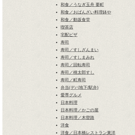
和食／うなぎ玉舟 要町
和食／おばんざい料理鉢や
和食／動坂食堂
喫茶店
宅配ピザ
寿司
寿司／すしざんまい
寿司／すしまみれ
寿司／回転寿司
寿司／桃太郎すし
寿司／町寿司
弁当(デパ地下/駅弁)
愛専グルメ
日本料理
日本料理／かごの屋
日本料理／木曽路
洋食
洋食／日本橋レストラン東洋