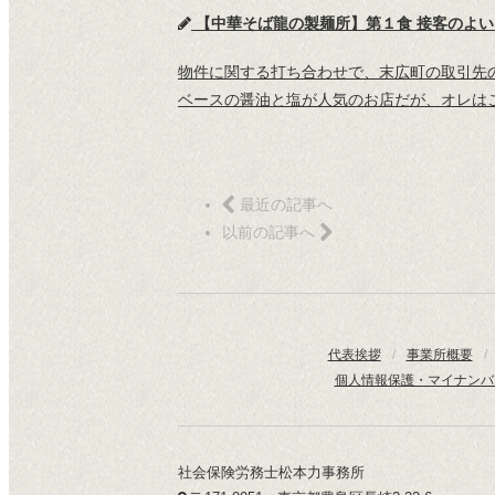
【中華そば龍の製麺所】第１食 接客のよ
物件に関する打ち合わせで、末広町の取引先の
ベースの醤油と塩が人気のお店だが、オレはこ
最近の記事へ
以前の記事へ
代表挨拶
/
事業所概要
/
個人情報保護・マイナンバ
社会保険労務士松本力事務所