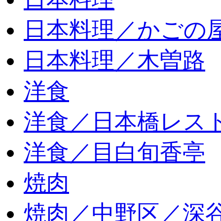
日本料理／かごの
日本料理／木曽路
洋食
洋食／日本橋レス
洋食／目白旬香亭
焼肉
焼肉／中野区／深谷