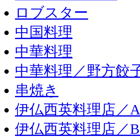
ロブスター
中国料理
中華料理
中華料理／野方餃
串焼き
伊仏西英料理店／
伊仏西英料理店／