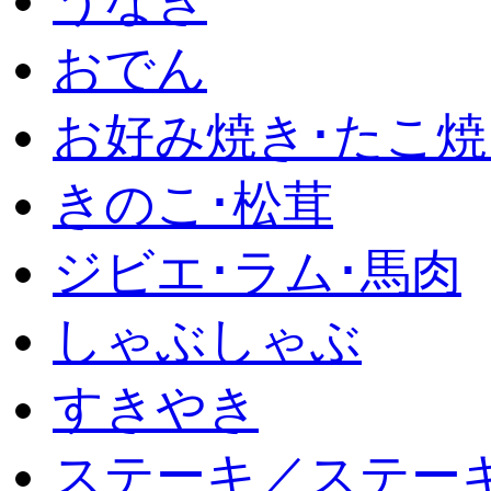
うなぎ
おでん
お好み焼き･たこ焼
きのこ･松茸
ジビエ･ラム･馬肉
しゃぶしゃぶ
すきやき
ステーキ／ステー