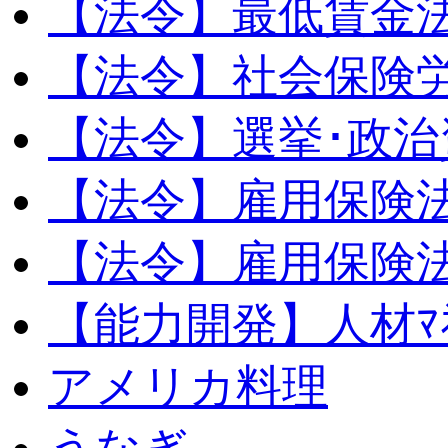
【法令】最低賃金
【法令】社会保険
【法令】選挙･政治
【法令】雇用保険
【法令】雇用保険法
【能力開発】人材ﾏﾈｼ
アメリカ料理