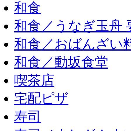
和食
和食／うなぎ玉舟 
和食／おばんざい
和食／動坂食堂
喫茶店
宅配ピザ
寿司