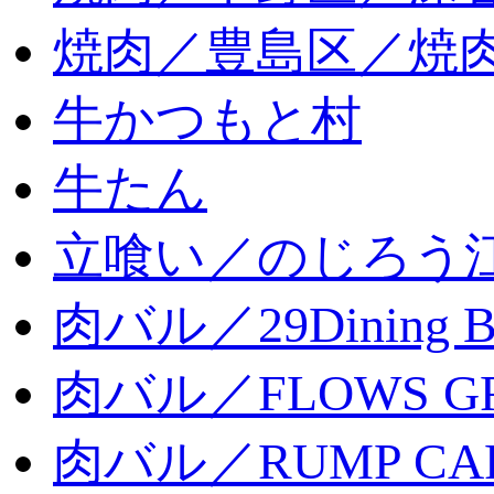
焼肉／豊島区／焼肉
牛かつもと村
牛たん
立喰い／のじろう
肉バル／29Dining 
肉バル／FLOWS GR
肉バル／RUMP CA