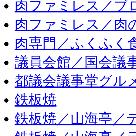
肉ファミレス／ブ
肉ファミレス／肉
肉専門／ふくふく
議員会館／国会議
都議会議事堂グル
鉄板焼
鉄板焼／山海亭／