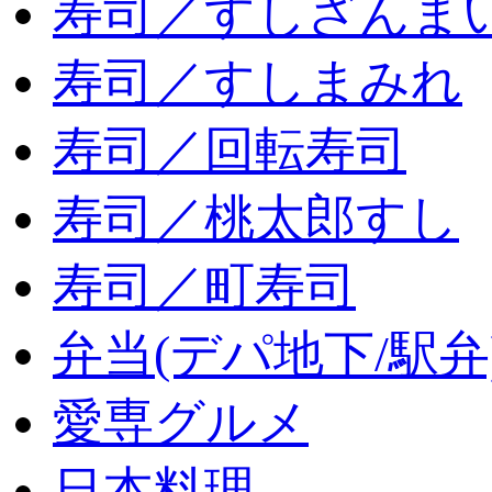
寿司／すしざんま
寿司／すしまみれ
寿司／回転寿司
寿司／桃太郎すし
寿司／町寿司
弁当(デパ地下/駅弁
愛専グルメ
日本料理