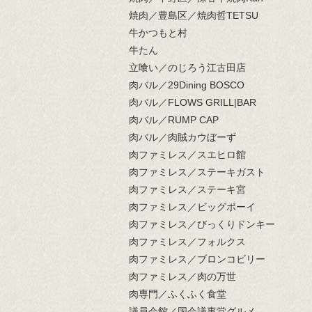
焼肉／豊島区／焼肉哲TETSU
牛かつもと村
牛たん
立喰い／のじろう江古田店
肉バル／29Dining BOSCO
肉バル／FLOWS GRILL|BAR
肉バル／RUMP CAP
肉バル／肉賊カウぼーず
肉ファミレス／スエヒロ館
肉ファミレス／ステーキガスト
肉ファミレス／ステーキ宮
肉ファミレス／ビッグボーイ
肉ファミレス／びっくりドンキー
肉ファミレス／フォルクス
肉ファミレス／ブロンコビリー
肉ファミレス／肉の万世
肉専門／ふくふく食堂
議員会館／国会議事堂グルメ