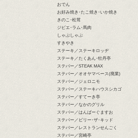
おでん
お好み焼き･たこ焼き･いか焼き
きのこ･松茸
ジビエ･ラム･馬肉
しゃぶしゃぶ
すきやき
ステーキ／ステーキロッヂ
ステーキ／たくあん･牡丹亭
ステバー／STEAK MAX
ステバー／オオヤマベース(廃業)
ステバー／ジェロニモ
ステバー／ステーキハウスシカゴ
ステバー／すてーき亭
ステバー／なかのグリル
ステバー／はんばーぐますお
ステバー／ビリー･ザ･キッド
ステバー／レストランせんごく
ステバー／宮崎亭