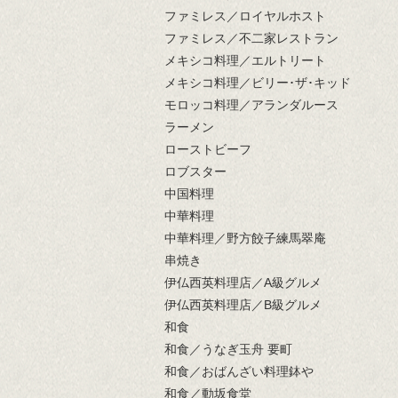
ファミレス／ロイヤルホスト
ファミレス／不二家レストラン
メキシコ料理／エルトリート
メキシコ料理／ビリー･ザ･キッド
モロッコ料理／アランダルース
ラーメン
ローストビーフ
ロブスター
中国料理
中華料理
中華料理／野方餃子練馬翠庵
串焼き
伊仏西英料理店／A級グルメ
伊仏西英料理店／B級グルメ
和食
和食／うなぎ玉舟 要町
和食／おばんざい料理鉢や
和食／動坂食堂