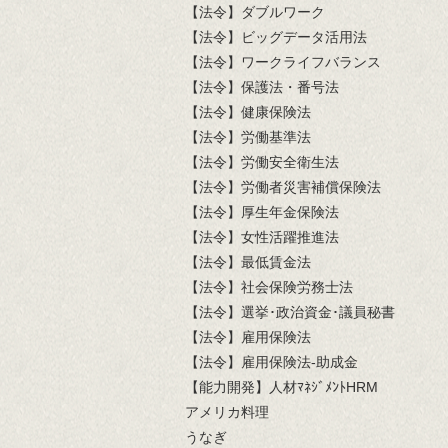
【法令】ダブルワーク
【法令】ビッグデータ活用法
【法令】ワークライフバランス
【法令】保護法・番号法
【法令】健康保険法
【法令】労働基準法
【法令】労働安全衛生法
【法令】労働者災害補償保険法
【法令】厚生年金保険法
【法令】女性活躍推進法
【法令】最低賃金法
【法令】社会保険労務士法
【法令】選挙･政治資金･議員秘書
【法令】雇用保険法
【法令】雇用保険法-助成金
【能力開発】人材ﾏﾈｼﾞﾒﾝﾄHRM
アメリカ料理
うなぎ