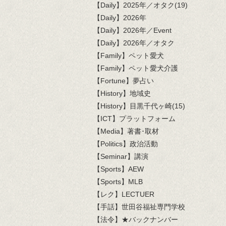
【Daily】2025年／オタク(19)
【Daily】2026年
【Daily】2026年／Event
【Daily】2026年／オタク
【Family】ペット愛犬
【Family】ペット愛犬介護
【Fortune】夢占い
【History】地域史
【History】目黒千代ヶ崎(15)
【ICT】プラットフォーム
【Media】著書･取材
【Politics】政治活動
【Seminar】講演
【Sports】AEW
【Sports】MLB
【レク】LECTUER
【手話】世田谷福祉専門学校
【法令】★バックナンバー