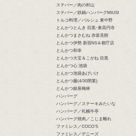
ステバー／肉の村山
ステバー／鉄鍋ハンバーグMIUSI
トルコ料理／バルシュ 東中野
とんかつとんき 目黒･東高円寺
とんかつまさむね 赤坂見附
とんかつ伊勢 新宿NS＆都庁店
とんかつ和幸
とんかつ大宝＆こがね 目黒
とんかつ心 池袋
とんかつ池袋あげいけ
とんかつ藤(4/30閉業)
とんかつ銀座梅林
ハンバーグ
ハンバーグ／ステーキみたいな
ハンバーグ／札幌牛亭
ハンバーグ焼肉／こじま離れ
ファミレス／COCO'S
ファミレス／デニーズ