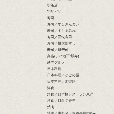
喫茶店
宅配ピザ
寿司
寿司／すしざんまい
寿司／すしまみれ
寿司／回転寿司
寿司／桃太郎すし
寿司／町寿司
弁当(デパ地下/駅弁)
愛専グルメ
日本料理
日本料理／かごの屋
日本料理／木曽路
洋食
洋食／日本橋レストラン東洋
洋食／目白旬香亭
焼肉
焼肉／中野区／深谷牛焼肉Kan