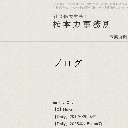
労働保険・社会保険手続、給付申請・請求、就業規則作成
労務管理のことなら社会保険労務士松本力事務所におまか
事業所概
カテゴリ
【0】News
【Daily】2012〜2025年
【Daily】2025年／Event(7)