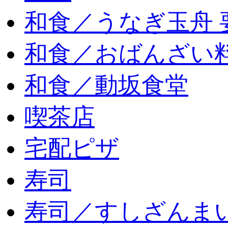
和食／うなぎ玉舟 
和食／おばんざい
和食／動坂食堂
喫茶店
宅配ピザ
寿司
寿司／すしざんま