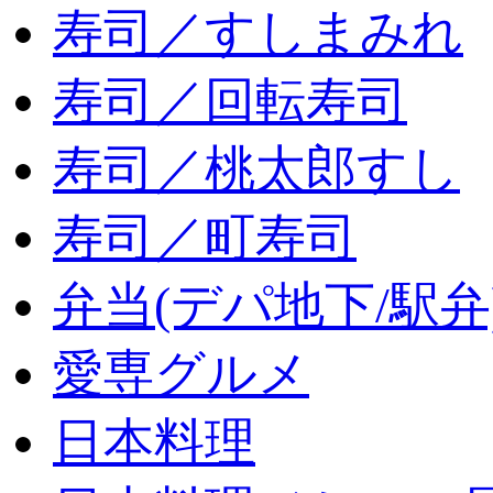
寿司／すしまみれ
寿司／回転寿司
寿司／桃太郎すし
寿司／町寿司
弁当(デパ地下/駅弁
愛専グルメ
日本料理