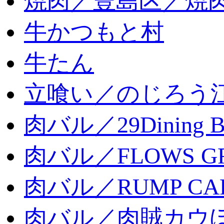
焼肉／豊島区／焼肉
牛かつもと村
牛たん
立喰い／のじろう
肉バル／29Dining 
肉バル／FLOWS GR
肉バル／RUMP CA
肉バル／肉賊カウ