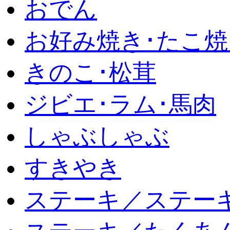
おでん
お好み焼き･たこ焼
きのこ･松茸
ジビエ･ラム･馬肉
しゃぶしゃぶ
すきやき
ステーキ／ステー