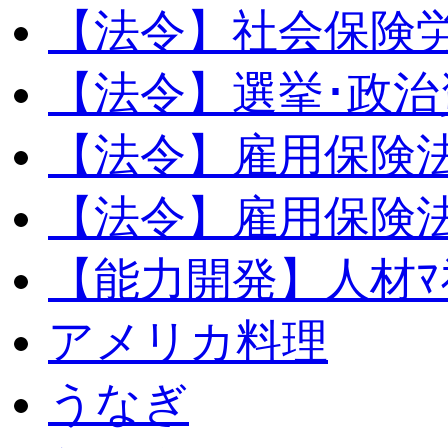
【法令】社会保険
【法令】選挙･政治
【法令】雇用保険
【法令】雇用保険法
【能力開発】人材ﾏﾈｼ
アメリカ料理
うなぎ