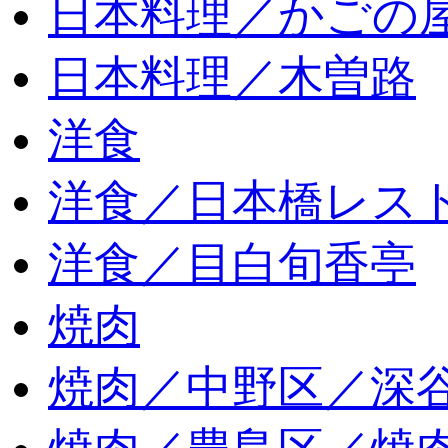
日本料理／かごの
日本料理／木曽路
洋食
洋食／日本橋レス
洋食／目白旬香亭
焼肉
焼肉／中野区／深谷