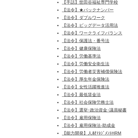
【手話】世田谷福祉専門学校
【法令】★バックナンバー
【法令】ダブルワーク
【法令】ビッグデータ活用法
【法令】ワークライフバランス
【法令】保護法・番号法
【法令】健康保険法
【法令】労働基準法
【法令】労働安全衛生法
【法令】労働者災害補償保険法
【法令】厚生年金保険法
【法令】女性活躍推進法
【法令】最低賃金法
【法令】社会保険労務士法
【法令】選挙･政治資金･議員秘書
【法令】雇用保険法
【法令】雇用保険法-助成金
【能力開発】人材ﾏﾈｼﾞﾒﾝﾄHRM