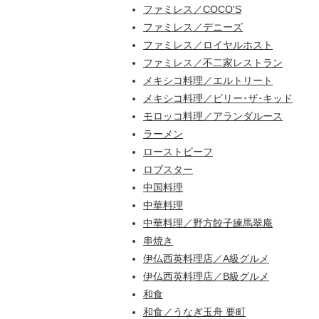
ファミレス／COCO'S
ファミレス／デニーズ
ファミレス／ロイヤルホスト
ファミレス／不二家レストラン
メキシコ料理／エルトリート
メキシコ料理／ビリー･ザ･キッド
モロッコ料理／アランダルース
ラーメン
ローストビーフ
ロブスター
中国料理
中華料理
中華料理／野方餃子練馬翠庵
串焼き
伊仏西英料理店／A級グルメ
伊仏西英料理店／B級グルメ
和食
和食／うなぎ玉舟 要町