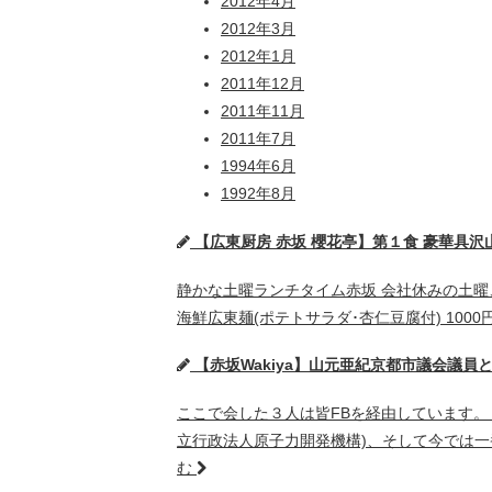
2012年4月
2012年3月
2012年1月
2011年12月
2011年11月
2011年7月
1994年6月
1992年8月
【広東厨房 赤坂 櫻花亭】第１食 豪華具沢
静かな土曜ランチタイム赤坂 会社休みの土曜
海鮮広東麺(ポテトサラダ･杏仁豆腐付) 100
【赤坂Wakiya】山元亜紀京都市議会議
ここで会した３人は皆FBを経由しています。 
立行政法人原子力開発機構)、そして今では一
む