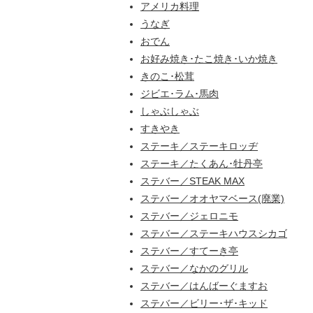
アメリカ料理
うなぎ
おでん
お好み焼き･たこ焼き･いか焼き
きのこ･松茸
ジビエ･ラム･馬肉
しゃぶしゃぶ
すきやき
ステーキ／ステーキロッヂ
ステーキ／たくあん･牡丹亭
ステバー／STEAK MAX
ステバー／オオヤマベース(廃業)
ステバー／ジェロニモ
ステバー／ステーキハウスシカゴ
ステバー／すてーき亭
ステバー／なかのグリル
ステバー／はんばーぐますお
ステバー／ビリー･ザ･キッド