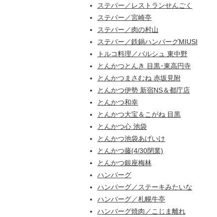
ステバー／レストランせんごく
ステバー／宮崎亭
ステバー／肉の村山
ステバー／鉄鍋ハンバーグMIUSI
トルコ料理／バルシュ 東中野
とんかつとんき 目黒･東高円寺
とんかつまさむね 赤坂見附
とんかつ伊勢 新宿NS＆都庁店
とんかつ和幸
とんかつ大宝＆こがね 目黒
とんかつ心 池袋
とんかつ池袋あげいけ
とんかつ藤(4/30閉業)
とんかつ銀座梅林
ハンバーグ
ハンバーグ／ステーキみたいな
ハンバーグ／札幌牛亭
ハンバーグ焼肉／こじま離れ