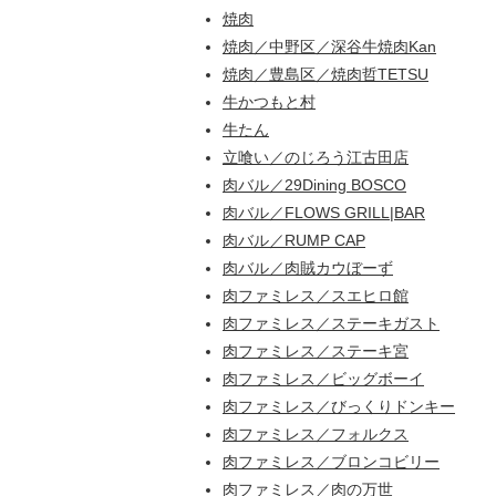
焼肉
焼肉／中野区／深谷牛焼肉Kan
焼肉／豊島区／焼肉哲TETSU
牛かつもと村
牛たん
立喰い／のじろう江古田店
肉バル／29Dining BOSCO
肉バル／FLOWS GRILL|BAR
肉バル／RUMP CAP
肉バル／肉賊カウぼーず
肉ファミレス／スエヒロ館
肉ファミレス／ステーキガスト
肉ファミレス／ステーキ宮
肉ファミレス／ビッグボーイ
肉ファミレス／びっくりドンキー
肉ファミレス／フォルクス
肉ファミレス／ブロンコビリー
肉ファミレス／肉の万世