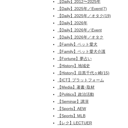
【Daily】2012〜2025年
【Daily】2025年／Event(7)
【Daily】2025年／オタク(19)
【Daily】2026年
【Daily】2026年／Event
【Daily】2026年／オタク
【Family】ペット愛犬
【Family】ペット愛犬介護
【Fortune】夢占い
【History】地域史
【History】目黒千代ヶ崎(15)
【ICT】プラットフォーム
【Media】著書･取材
【Politics】政治活動
【Seminar】講演
【Sports】AEW
【Sports】MLB
【レク】LECTUER