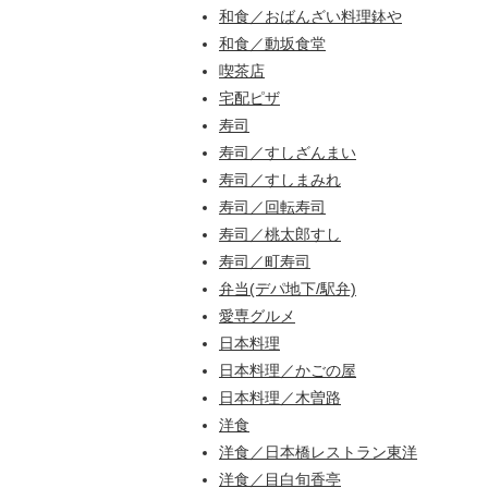
和食／おばんざい料理鉢や
和食／動坂食堂
喫茶店
宅配ピザ
寿司
寿司／すしざんまい
寿司／すしまみれ
寿司／回転寿司
寿司／桃太郎すし
寿司／町寿司
弁当(デパ地下/駅弁)
愛専グルメ
日本料理
日本料理／かごの屋
日本料理／木曽路
洋食
洋食／日本橋レストラン東洋
洋食／目白旬香亭