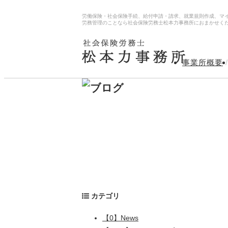
労働保険・社会保険手続、給付申請・請求、就業規則作成、マ
労務管理のことなら社会保険労務士松本力事務所におまかせく
事業所概要
/
カテゴリ
【0】News