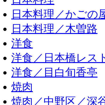
日本料理／かごの
日本料理／木曽路
洋食
洋食／日本橋レス
洋食／目白旬香亭
焼肉
焼肉／中野区／深谷