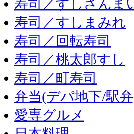
寿司／すしざんま
寿司／すしまみれ
寿司／回転寿司
寿司／桃太郎すし
寿司／町寿司
弁当(デパ地下/駅弁
愛専グルメ
日本料理