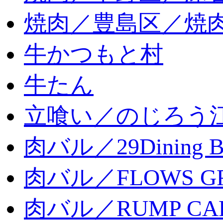
焼肉／豊島区／焼肉
牛かつもと村
牛たん
立喰い／のじろう
肉バル／29Dining 
肉バル／FLOWS GR
肉バル／RUMP CA