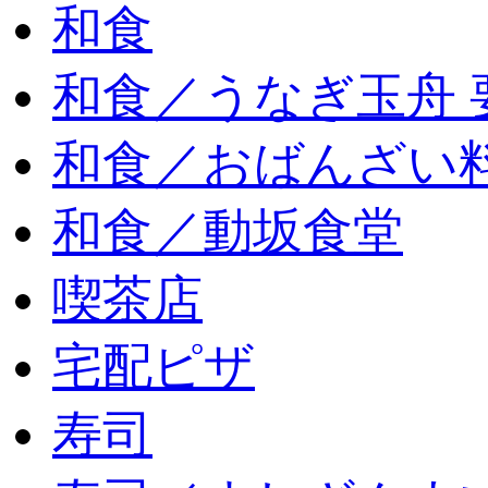
和食
和食／うなぎ玉舟 
和食／おばんざい
和食／動坂食堂
喫茶店
宅配ピザ
寿司