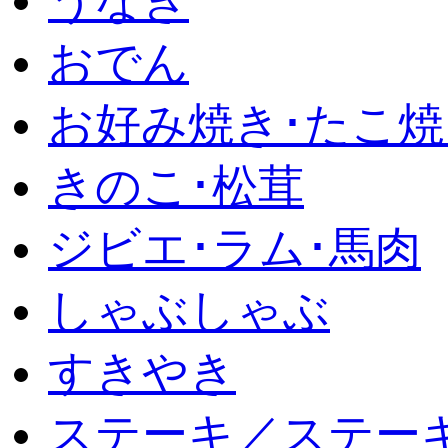
うなぎ
おでん
お好み焼き･たこ焼
きのこ･松茸
ジビエ･ラム･馬肉
しゃぶしゃぶ
すきやき
ステーキ／ステー