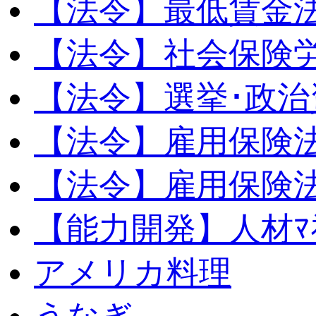
【法令】最低賃金
【法令】社会保険
【法令】選挙･政治
【法令】雇用保険
【法令】雇用保険法
【能力開発】人材ﾏﾈｼ
アメリカ料理