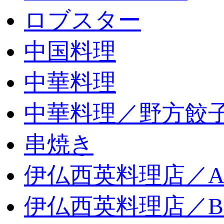
ロブスター
中国料理
中華料理
中華料理／野方餃
串焼き
伊仏西英料理店／
伊仏西英料理店／