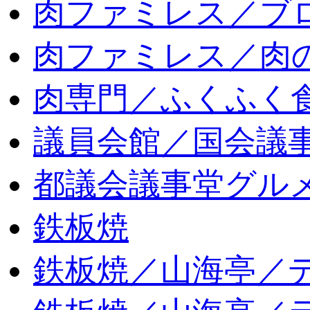
肉ファミレス／ブ
肉ファミレス／肉
肉専門／ふくふく
議員会館／国会議
都議会議事堂グル
鉄板焼
鉄板焼／山海亭／