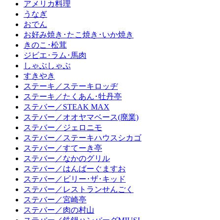
アメリカ料理
うなぎ
おでん
お好み焼き･たこ焼き･いか焼き
きのこ･松茸
ジビエ･ラム･馬肉
しゃぶしゃぶ
すきやき
ステーキ／ステーキロッヂ
ステーキ／たくあん･牡丹亭
ステバー／STEAK MAX
ステバー／オオヤマベース(廃業)
ステバー／ジェロニモ
ステバー／ステーキハウスシカゴ
ステバー／すてーき亭
ステバー／なかのグリル
ステバー／はんばーぐますお
ステバー／ビリー･ザ･キッド
ステバー／レストランせんごく
ステバー／宮崎亭
ステバー／肉の村山