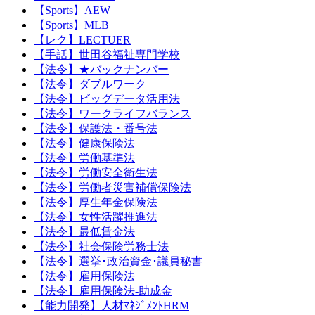
【Sports】AEW
【Sports】MLB
【レク】LECTUER
【手話】世田谷福祉専門学校
【法令】★バックナンバー
【法令】ダブルワーク
【法令】ビッグデータ活用法
【法令】ワークライフバランス
【法令】保護法・番号法
【法令】健康保険法
【法令】労働基準法
【法令】労働安全衛生法
【法令】労働者災害補償保険法
【法令】厚生年金保険法
【法令】女性活躍推進法
【法令】最低賃金法
【法令】社会保険労務士法
【法令】選挙･政治資金･議員秘書
【法令】雇用保険法
【法令】雇用保険法-助成金
【能力開発】人材ﾏﾈｼﾞﾒﾝﾄHRM