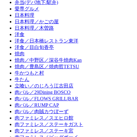
弁当(デパ地下/駅弁)
愛専グルメ
日本料理
日本料理／かごの屋
日本料理／木曽路
洋食
洋食／日本橋レストラン東洋
洋食／目白旬香亭
焼肉
焼肉／中野区／深谷牛焼肉Kan
焼肉／豊島区／焼肉哲TETSU
牛かつもと村
牛たん
立喰い／のじろう江古田店
肉バル／29Dining BOSCO
肉バル／FLOWS GRILL|BAR
肉バル／RUMP CAP
肉バル／肉賊カウぼーず
肉ファミレス／スエヒロ館
肉ファミレス／ステーキガスト
肉ファミレス／ステーキ宮