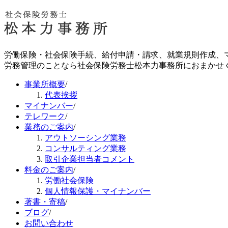
労働保険・社会保険手続、給付申請・請求、就業規則作成、
労務管理のことなら社会保険労務士松本力事務所におまかせ
事業所概要
/
代表挨拶
マイナンバー
/
テレワーク
/
業務のご案内
/
アウトソーシング業務
コンサルティング業務
取引企業担当者コメント
料金のご案内
/
労働社会保険
個人情報保護・マイナンバー
著書・寄稿
/
ブログ
/
お問い合わせ