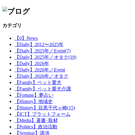
カテゴリ
【0】News
【Daily】2012〜2025年
【Daily】2025年／Event(7)
【Daily】2025年／オタク(19)
【Daily】2026年
【Daily】2026年／Event
【Daily】2026年／オタク
【Family】ペット愛犬
【Family】ペット愛犬介護
【Fortune】夢占い
【History】地域史
【History】目黒千代ヶ崎(15)
【ICT】プラットフォーム
【Media】著書･取材
【Politics】政治活動
【Seminar】講演