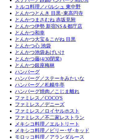
ステバー／鉄鍋ハンバーグMIUSI
トルコ料理／バルシュ 東中野
とんかつとんき 目黒･東高円寺
とんかつまさむね 赤坂見附
とんかつ伊勢 新宿NS＆都庁店
とんかつ和幸
とんかつ大宝＆こがね 目黒
とんかつ心 池袋
とんかつ池袋あげいけ
とんかつ藤(4/30閉業)
とんかつ銀座梅林
ハンバーグ
ハンバーグ／ステーキみたいな
ハンバーグ／札幌牛亭
ハンバーグ焼肉／こじま離れ
ファミレス／COCO'S
ファミレス／デニーズ
ファミレス／ロイヤルホスト
ファミレス／不二家レストラン
メキシコ料理／エルトリート
メキシコ料理／ビリー･ザ･キッド
モロッコ料理／アランダルース