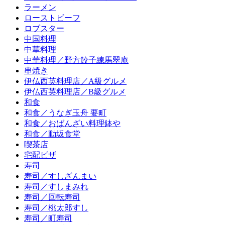
ラーメン
ローストビーフ
ロブスター
中国料理
中華料理
中華料理／野方餃子練馬翠庵
串焼き
伊仏西英料理店／A級グルメ
伊仏西英料理店／B級グルメ
和食
和食／うなぎ玉舟 要町
和食／おばんざい料理鉢や
和食／動坂食堂
喫茶店
宅配ピザ
寿司
寿司／すしざんまい
寿司／すしまみれ
寿司／回転寿司
寿司／桃太郎すし
寿司／町寿司