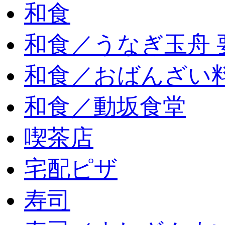
和食
和食／うなぎ玉舟 
和食／おばんざい
和食／動坂食堂
喫茶店
宅配ピザ
寿司