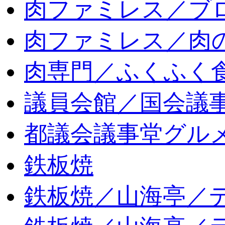
肉ファミレス／ブ
肉ファミレス／肉
肉専門／ふくふく
議員会館／国会議
都議会議事堂グル
鉄板焼
鉄板焼／山海亭／