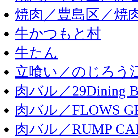
焼肉／豊島区／焼肉
牛かつもと村
牛たん
立喰い／のじろう
肉バル／29Dining 
肉バル／FLOWS GR
肉バル／RUMP CA