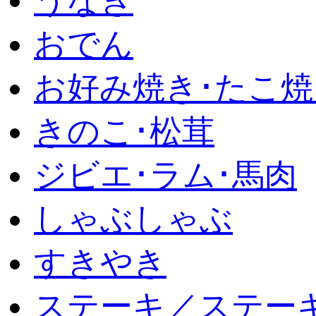
うなぎ
おでん
お好み焼き･たこ焼
きのこ･松茸
ジビエ･ラム･馬肉
しゃぶしゃぶ
すきやき
ステーキ／ステー