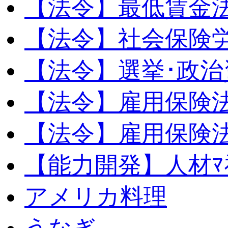
【法令】最低賃金
【法令】社会保険
【法令】選挙･政治
【法令】雇用保険
【法令】雇用保険法
【能力開発】人材ﾏﾈｼ
アメリカ料理