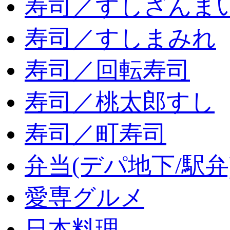
寿司／すしざんま
寿司／すしまみれ
寿司／回転寿司
寿司／桃太郎すし
寿司／町寿司
弁当(デパ地下/駅弁
愛専グルメ
日本料理