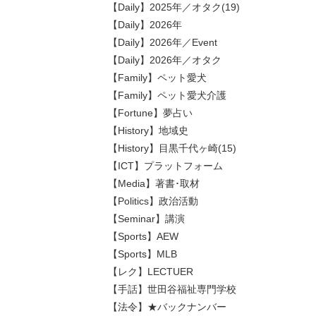
【Daily】2025年／オタク(19)
【Daily】2026年
【Daily】2026年／Event
【Daily】2026年／オタク
【Family】ペット愛犬
【Family】ペット愛犬介護
【Fortune】夢占い
【History】地域史
【History】目黒千代ヶ崎(15)
【ICT】プラットフォーム
【Media】著書･取材
【Politics】政治活動
【Seminar】講演
【Sports】AEW
【Sports】MLB
【レク】LECTUER
【手話】世田谷福祉専門学校
【法令】★バックナンバー