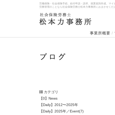
労働保険・社会保険手続、給付申請・請求、就業規則作成、マイ
労務管理のことなら社会保険労務士松本力事務所におまかせくだ
事業所概要
/
カテゴリ
【0】News
【Daily】2012〜2025年
【Daily】2025年／Event(7)