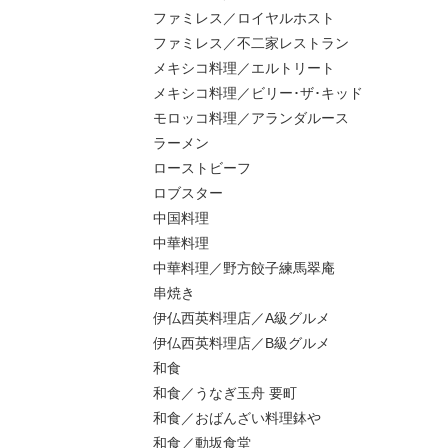
ファミレス／ロイヤルホスト
ファミレス／不二家レストラン
メキシコ料理／エルトリート
メキシコ料理／ビリー･ザ･キッド
モロッコ料理／アランダルース
ラーメン
ローストビーフ
ロブスター
中国料理
中華料理
中華料理／野方餃子練馬翠庵
串焼き
伊仏西英料理店／A級グルメ
伊仏西英料理店／B級グルメ
和食
和食／うなぎ玉舟 要町
和食／おばんざい料理鉢や
和食／動坂食堂