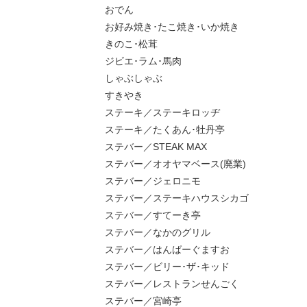
おでん
お好み焼き･たこ焼き･いか焼き
きのこ･松茸
ジビエ･ラム･馬肉
しゃぶしゃぶ
すきやき
ステーキ／ステーキロッヂ
ステーキ／たくあん･牡丹亭
ステバー／STEAK MAX
ステバー／オオヤマベース(廃業)
ステバー／ジェロニモ
ステバー／ステーキハウスシカゴ
ステバー／すてーき亭
ステバー／なかのグリル
ステバー／はんばーぐますお
ステバー／ビリー･ザ･キッド
ステバー／レストランせんごく
ステバー／宮崎亭