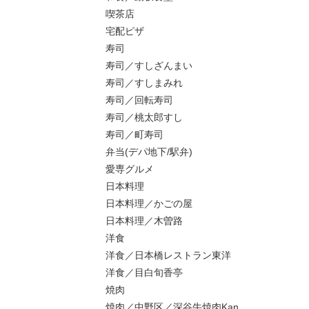
喫茶店
宅配ピザ
寿司
寿司／すしざんまい
寿司／すしまみれ
寿司／回転寿司
寿司／桃太郎すし
寿司／町寿司
弁当(デパ地下/駅弁)
愛専グルメ
日本料理
日本料理／かごの屋
日本料理／木曽路
洋食
洋食／日本橋レストラン東洋
洋食／目白旬香亭
焼肉
焼肉／中野区／深谷牛焼肉Kan