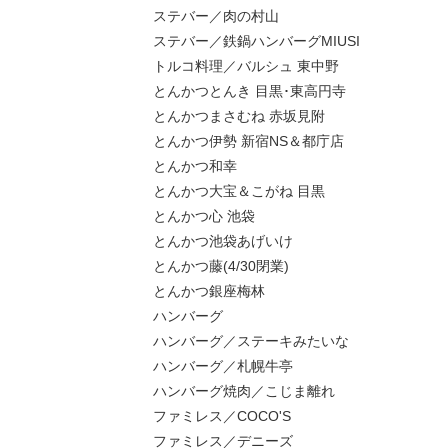
ステバー／肉の村山
ステバー／鉄鍋ハンバーグMIUSI
トルコ料理／バルシュ 東中野
とんかつとんき 目黒･東高円寺
とんかつまさむね 赤坂見附
とんかつ伊勢 新宿NS＆都庁店
とんかつ和幸
とんかつ大宝＆こがね 目黒
とんかつ心 池袋
とんかつ池袋あげいけ
とんかつ藤(4/30閉業)
とんかつ銀座梅林
ハンバーグ
ハンバーグ／ステーキみたいな
ハンバーグ／札幌牛亭
ハンバーグ焼肉／こじま離れ
ファミレス／COCO'S
ファミレス／デニーズ