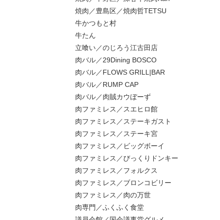
焼肉／豊島区／焼肉哲TETSU
牛かつもと村
牛たん
立喰い／のじろう江古田店
肉バル／29Dining BOSCO
肉バル／FLOWS GRILL|BAR
肉バル／RUMP CAP
肉バル／肉賊カウぼーず
肉ファミレス／スエヒロ館
肉ファミレス／ステーキガスト
肉ファミレス／ステーキ宮
肉ファミレス／ビッグボーイ
肉ファミレス／びっくりドンキー
肉ファミレス／フォルクス
肉ファミレス／ブロンコビリー
肉ファミレス／肉の万世
肉専門／ふくふく食堂
議員会館／国会議事堂グルメ