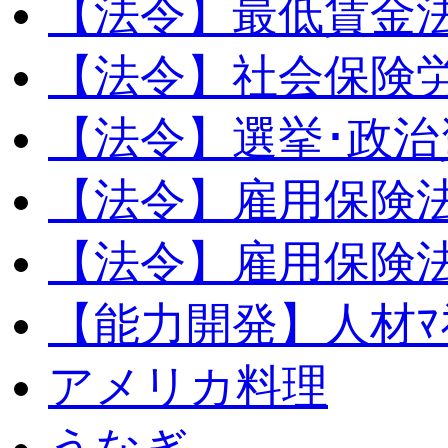
【法令】最低賃金
【法令】社会保険
【法令】選挙･政治
【法令】雇用保険
【法令】雇用保険法
【能力開発】人材ﾏﾈｼ
アメリカ料理