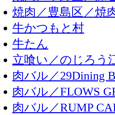
焼肉／豊島区／焼肉
牛かつもと村
牛たん
立喰い／のじろう
肉バル／29Dining 
肉バル／FLOWS GR
肉バル／RUMP CA