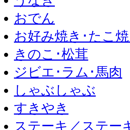
うなぎ
おでん
お好み焼き･たこ焼
きのこ･松茸
ジビエ･ラム･馬肉
しゃぶしゃぶ
すきやき
ステーキ／ステー