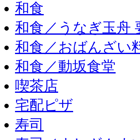
和食
和食／うなぎ玉舟 
和食／おばんざい
和食／動坂食堂
喫茶店
宅配ピザ
寿司