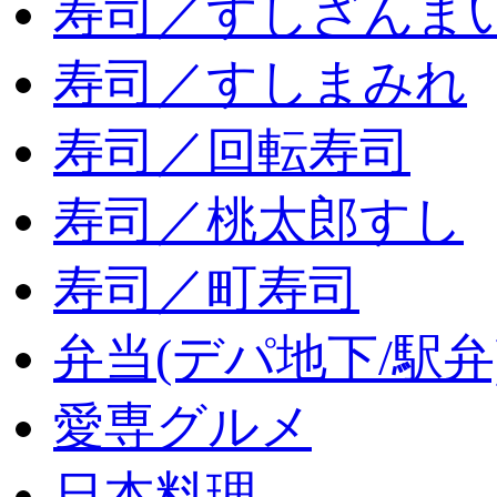
寿司／すしざんま
寿司／すしまみれ
寿司／回転寿司
寿司／桃太郎すし
寿司／町寿司
弁当(デパ地下/駅弁
愛専グルメ
日本料理