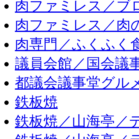
肉ファミレス／ブ
肉ファミレス／肉
肉専門／ふくふく
議員会館／国会議
都議会議事堂グル
鉄板焼
鉄板焼／山海亭／