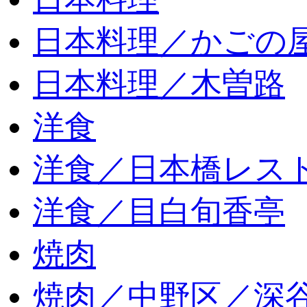
日本料理／かごの
日本料理／木曽路
洋食
洋食／日本橋レス
洋食／目白旬香亭
焼肉
焼肉／中野区／深谷