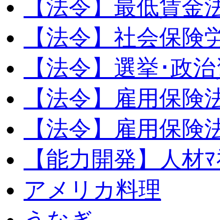
【法令】最低賃金
【法令】社会保険
【法令】選挙･政治
【法令】雇用保険
【法令】雇用保険法
【能力開発】人材ﾏﾈｼ
アメリカ料理