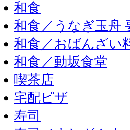
和食
和食／うなぎ玉舟 
和食／おばんざい
和食／動坂食堂
喫茶店
宅配ピザ
寿司