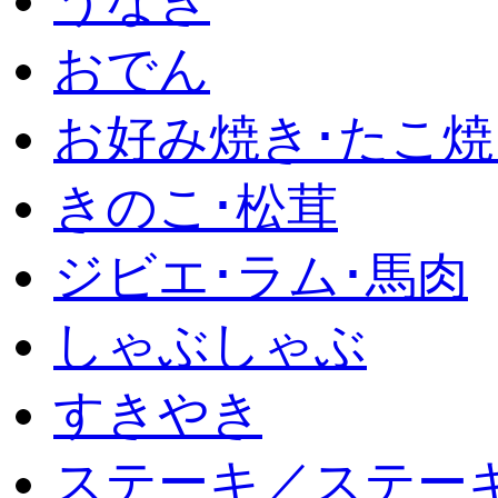
うなぎ
おでん
お好み焼き･たこ焼
きのこ･松茸
ジビエ･ラム･馬肉
しゃぶしゃぶ
すきやき
ステーキ／ステー