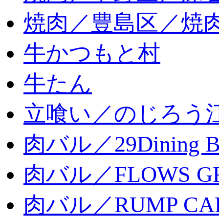
焼肉／豊島区／焼肉
牛かつもと村
牛たん
立喰い／のじろう
肉バル／29Dining 
肉バル／FLOWS GR
肉バル／RUMP CA