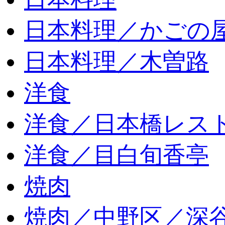
日本料理／かごの
日本料理／木曽路
洋食
洋食／日本橋レス
洋食／目白旬香亭
焼肉
焼肉／中野区／深谷