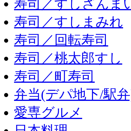
寿司／すしざんま
寿司／すしまみれ
寿司／回転寿司
寿司／桃太郎すし
寿司／町寿司
弁当(デパ地下/駅弁
愛専グルメ
日本料理