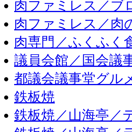
肉ファミレス／ブ
肉ファミレス／肉
肉専門／ふくふく
議員会館／国会議
都議会議事堂グル
鉄板焼
鉄板焼／山海亭／