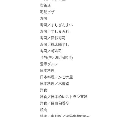
喫茶店
宅配ピザ
寿司
寿司／すしざんまい
寿司／すしまみれ
寿司／回転寿司
寿司／桃太郎すし
寿司／町寿司
弁当(デパ地下/駅弁)
愛専グルメ
日本料理
日本料理／かごの屋
日本料理／木曽路
洋食
洋食／日本橋レストラン東洋
洋食／目白旬香亭
焼肉
焼肉／中野区／深谷牛焼肉Kan