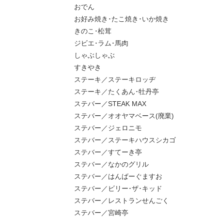
おでん
お好み焼き･たこ焼き･いか焼き
きのこ･松茸
ジビエ･ラム･馬肉
しゃぶしゃぶ
すきやき
ステーキ／ステーキロッヂ
ステーキ／たくあん･牡丹亭
ステバー／STEAK MAX
ステバー／オオヤマベース(廃業)
ステバー／ジェロニモ
ステバー／ステーキハウスシカゴ
ステバー／すてーき亭
ステバー／なかのグリル
ステバー／はんばーぐますお
ステバー／ビリー･ザ･キッド
ステバー／レストランせんごく
ステバー／宮崎亭