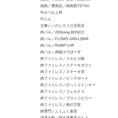
焼肉／豊島区／焼肉哲TETSU
牛かつもと村
牛たん
立喰い／のじろう江古田店
肉バル／29Dining BOSCO
肉バル／FLOWS GRILL|BAR
肉バル／RUMP CAP
肉バル／肉賊カウぼーず
肉ファミレス／スエヒロ館
肉ファミレス／ステーキガスト
肉ファミレス／ステーキ宮
肉ファミレス／ビッグボーイ
肉ファミレス／びっくりドンキー
肉ファミレス／フォルクス
肉ファミレス／ブロンコビリー
肉ファミレス／肉の万世
肉専門／ふくふく食堂
議員会館／国会議事堂グルメ