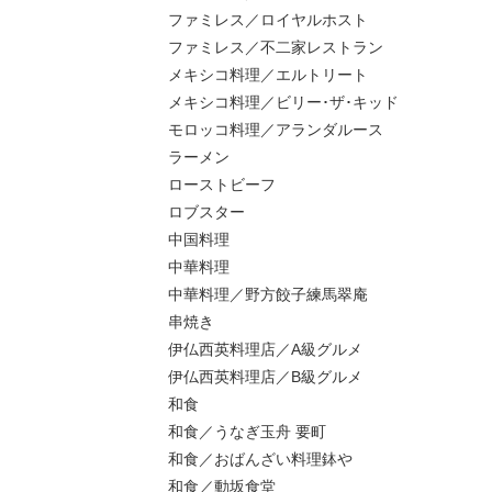
ファミレス／ロイヤルホスト
ファミレス／不二家レストラン
メキシコ料理／エルトリート
メキシコ料理／ビリー･ザ･キッド
モロッコ料理／アランダルース
ラーメン
ローストビーフ
ロブスター
中国料理
中華料理
中華料理／野方餃子練馬翠庵
串焼き
伊仏西英料理店／A級グルメ
伊仏西英料理店／B級グルメ
和食
和食／うなぎ玉舟 要町
和食／おばんざい料理鉢や
和食／動坂食堂