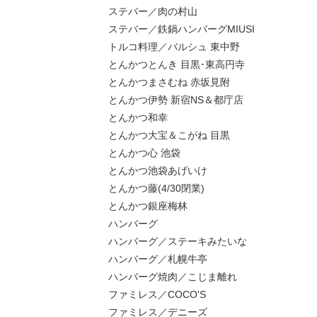
ステバー／肉の村山
ステバー／鉄鍋ハンバーグMIUSI
トルコ料理／バルシュ 東中野
とんかつとんき 目黒･東高円寺
とんかつまさむね 赤坂見附
とんかつ伊勢 新宿NS＆都庁店
とんかつ和幸
とんかつ大宝＆こがね 目黒
とんかつ心 池袋
とんかつ池袋あげいけ
とんかつ藤(4/30閉業)
とんかつ銀座梅林
ハンバーグ
ハンバーグ／ステーキみたいな
ハンバーグ／札幌牛亭
ハンバーグ焼肉／こじま離れ
ファミレス／COCO'S
ファミレス／デニーズ