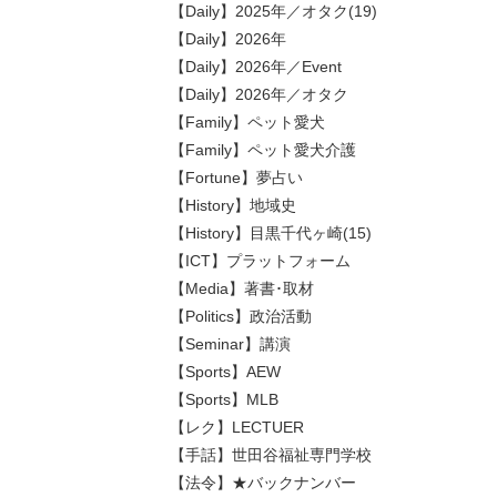
【Daily】2025年／オタク(19)
【Daily】2026年
【Daily】2026年／Event
【Daily】2026年／オタク
【Family】ペット愛犬
【Family】ペット愛犬介護
【Fortune】夢占い
【History】地域史
【History】目黒千代ヶ崎(15)
【ICT】プラットフォーム
【Media】著書･取材
【Politics】政治活動
【Seminar】講演
【Sports】AEW
【Sports】MLB
【レク】LECTUER
【手話】世田谷福祉専門学校
【法令】★バックナンバー