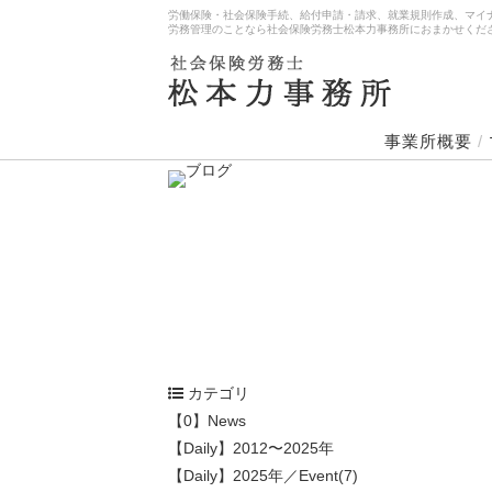
労働保険・社会保険手続、給付申請・請求、就業規則作成、マイ
労務管理のことなら社会保険労務士松本力事務所におまかせくだ
事業所概要
/
カテゴリ
【0】News
【Daily】2012〜2025年
【Daily】2025年／Event(7)