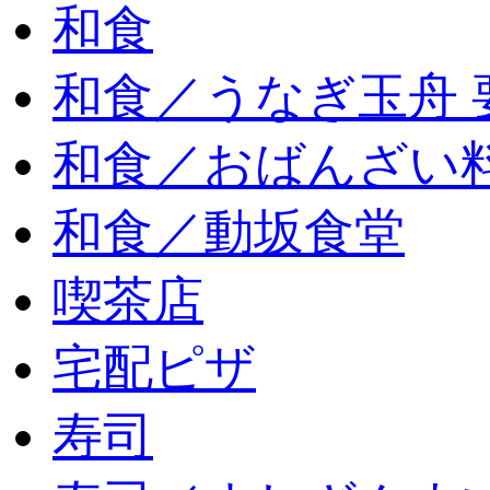
和食
和食／うなぎ玉舟 
和食／おばんざい
和食／動坂食堂
喫茶店
宅配ピザ
寿司