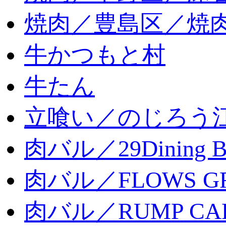
焼肉／豊島区／焼肉
牛かつもと村
牛たん
立喰い／のじろう
肉バル／29Dining 
肉バル／FLOWS GR
肉バル／RUMP CA