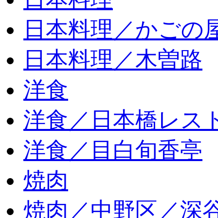
日本料理／かごの
日本料理／木曽路
洋食
洋食／日本橋レス
洋食／目白旬香亭
焼肉
焼肉／中野区／深谷