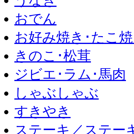
うなぎ
おでん
お好み焼き･たこ焼
きのこ･松茸
ジビエ･ラム･馬肉
しゃぶしゃぶ
すきやき
ステーキ／ステー