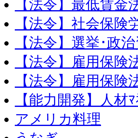
【法令】最低賃金
【法令】社会保険
【法令】選挙･政治
【法令】雇用保険
【法令】雇用保険法
【能力開発】人材ﾏﾈｼ
アメリカ料理