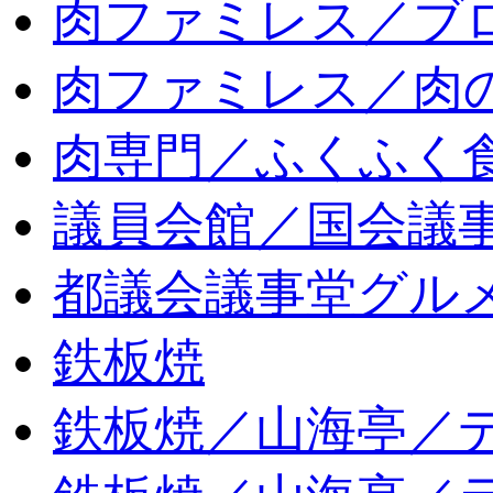
肉ファミレス／ブ
肉ファミレス／肉
肉専門／ふくふく
議員会館／国会議
都議会議事堂グル
鉄板焼
鉄板焼／山海亭／