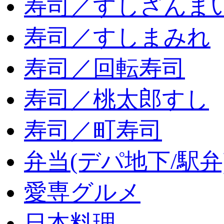
寿司／すしざんま
寿司／すしまみれ
寿司／回転寿司
寿司／桃太郎すし
寿司／町寿司
弁当(デパ地下/駅弁
愛専グルメ
日本料理