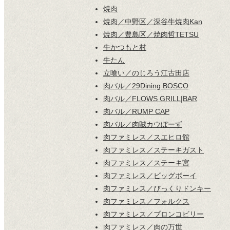
焼肉
焼肉／中野区／深谷牛焼肉Kan
焼肉／豊島区／焼肉哲TETSU
牛かつもと村
牛たん
立喰い／のじろう江古田店
肉バル／29Dining BOSCO
肉バル／FLOWS GRILL|BAR
肉バル／RUMP CAP
肉バル／肉賊カウぼーず
肉ファミレス／スエヒロ館
肉ファミレス／ステーキガスト
肉ファミレス／ステーキ宮
肉ファミレス／ビッグボーイ
肉ファミレス／びっくりドンキー
肉ファミレス／フォルクス
肉ファミレス／ブロンコビリー
肉ファミレス／肉の万世