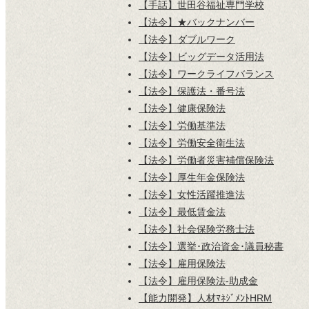
【手話】世田谷福祉専門学校
【法令】★バックナンバー
【法令】ダブルワーク
【法令】ビッグデータ活用法
【法令】ワークライフバランス
【法令】保護法・番号法
【法令】健康保険法
【法令】労働基準法
【法令】労働安全衛生法
【法令】労働者災害補償保険法
【法令】厚生年金保険法
【法令】女性活躍推進法
【法令】最低賃金法
【法令】社会保険労務士法
【法令】選挙･政治資金･議員秘書
【法令】雇用保険法
【法令】雇用保険法-助成金
【能力開発】人材ﾏﾈｼﾞﾒﾝﾄHRM