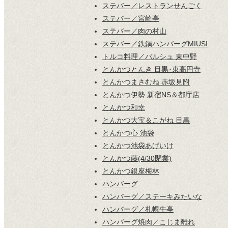
ステバー／レストランせんごく
ステバー／宮崎亭
ステバー／肉の村山
ステバー／鉄鍋ハンバーグMIUSI
トルコ料理／バルシュ 東中野
とんかつとんき 目黒･東高円寺
とんかつまさむね 赤坂見附
とんかつ伊勢 新宿NS＆都庁店
とんかつ和幸
とんかつ大宝＆こがね 目黒
とんかつ心 池袋
とんかつ池袋あげいけ
とんかつ藤(4/30閉業)
とんかつ銀座梅林
ハンバーグ
ハンバーグ／ステーキみたいな
ハンバーグ／札幌牛亭
ハンバーグ焼肉／こじま離れ