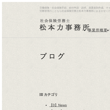
労働保険・社会保険手続、給付申請・請求、就業規則作成、マ
労務管理のことなら社会保険労務士松本力事務所におまかせく
事業所概要
/
カテゴリ
【0】News