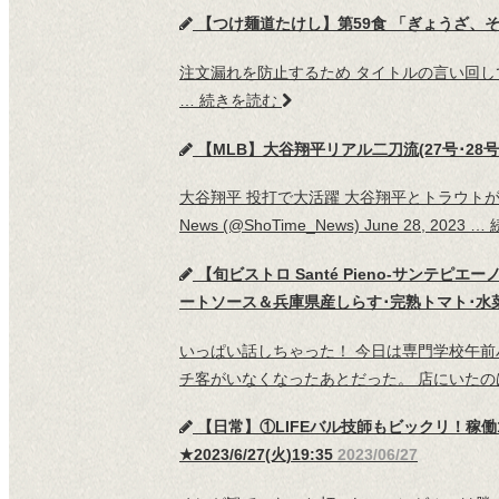
【つけ麺道たけし】第59食 「ぎょうざ、それと、
注文漏れを防止するため タイトルの言い回しでオ
…
続きを読む
【MLB】大谷翔平リアル二刀流(27号･28号ホー
大谷翔平 投打で大活躍 大谷翔平とトラウトがアニメ化
News (@ShoTime_News) June 28, 2023 …
【旬ビストロ Santé Pieno-サンテ
ートソース＆兵庫県産しらす･完熟トマト･水菜の冷
いっぱい話しちゃった！ 今日は専門学校午前
チ客がいなくなったあとだった。 店にいた
【日常】①LIFEバル技師もビックリ！稼働
★2023/6/27(火)19:35
2023/06/27