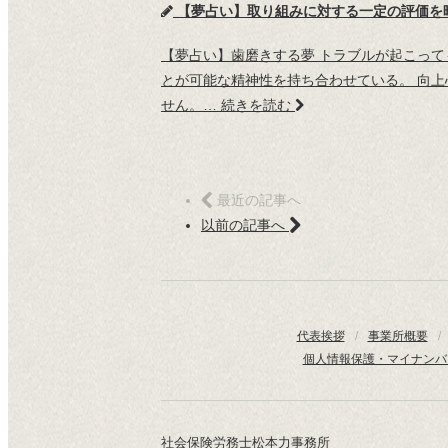
【夢占い】取り組みに対する一定の評価を暗示した
【夢占い】歯磨きする夢 トラブルが起こっ
とが可能な精神性を持ち合わせている。 向
せん。…
続きを読む
最近の記事へ
以前の記事へ
代表挨拶
/
事業所概要
/
個人情報保護・マイナンバ
社会保険労務士松本力事務所