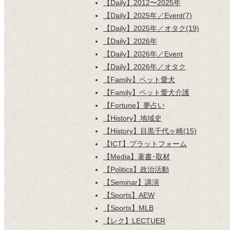
【Daily】2012〜2025年
【Daily】2025年／Event(7)
【Daily】2025年／オタク(19)
【Daily】2026年
【Daily】2026年／Event
【Daily】2026年／オタク
【Family】ペット愛犬
【Family】ペット愛犬介護
【Fortune】夢占い
【History】地域史
【History】目黒千代ヶ崎(15)
【ICT】プラットフォーム
【Media】著書･取材
【Politics】政治活動
【Seminar】講演
【Sports】AEW
【Sports】MLB
【レク】LECTUER