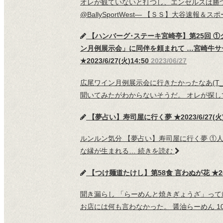
オレが観ていないと打つし、エンゼルスは勝つん
@BallySportWest— 【ＳＳ】大谷速報＆スポーツ
【ハンバーグ･ステーキ宮崎亭】第25回 ①
ン月例展示会」に同伴を頼まれて …宮崎牛サー
★2023/6/27(火)14:50
2023/06/27
広尾ワイン月例展示会に行きたかったなあ(T_
聞いてみたがわからないそうだ。 オレが探
【夢占い】寿司屋に行く夢 ★2023/6/27(火)
ルンルン気分 【夢占い】寿司屋に行く夢 ①
な縁が生まれる…
続きを読む
【つけ麺道たけし】第58食 言わぬが花 ★2023/
聞き漏らし 「らーめんと焼きぎょうざ」って
お店には何も言わなかった。 醤油らーめん 1000