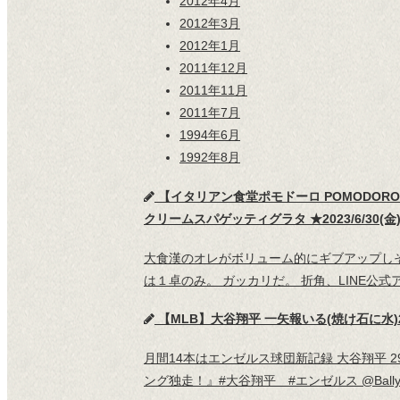
2012年4月
2012年3月
2012年1月
2011年12月
2011年11月
2011年7月
1994年6月
1992年8月
【イタリアン食堂ポモドーロ POMODO
クリームスパゲッティグラタ ★2023/6/30(金)
大食漢のオレがボリューム的にギブアップし
は１卓のみ。 ガッカリだ。 折角、LINE公
【MLB】大谷翔平 一矢報いる(焼け石に水)29号
月間14本はエンゼルス球団新記録 大谷翔平
ング独走！』#大谷翔平 #エンゼルス @BallySportW