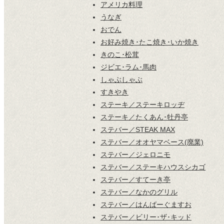
アメリカ料理
うなぎ
おでん
お好み焼き･たこ焼き･いか焼き
きのこ･松茸
ジビエ･ラム･馬肉
しゃぶしゃぶ
すきやき
ステーキ／ステーキロッヂ
ステーキ／たくあん･牡丹亭
ステバー／STEAK MAX
ステバー／オオヤマベース(廃業)
ステバー／ジェロニモ
ステバー／ステーキハウスシカゴ
ステバー／すてーき亭
ステバー／なかのグリル
ステバー／はんばーぐますお
ステバー／ビリー･ザ･キッド