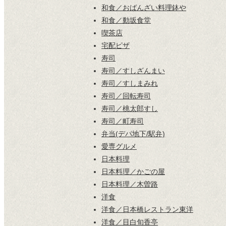
和食／おばんざい料理鉢や
和食／動坂食堂
喫茶店
宅配ピザ
寿司
寿司／すしざんまい
寿司／すしまみれ
寿司／回転寿司
寿司／桃太郎すし
寿司／町寿司
弁当(デパ地下/駅弁)
愛専グルメ
日本料理
日本料理／かごの屋
日本料理／木曽路
洋食
洋食／日本橋レストラン東洋
洋食／目白旬香亭