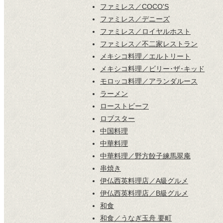
ファミレス／COCO'S
ファミレス／デニーズ
ファミレス／ロイヤルホスト
ファミレス／不二家レストラン
メキシコ料理／エルトリート
メキシコ料理／ビリー･ザ･キッド
モロッコ料理／アランダルース
ラーメン
ローストビーフ
ロブスター
中国料理
中華料理
中華料理／野方餃子練馬翠庵
串焼き
伊仏西英料理店／A級グルメ
伊仏西英料理店／B級グルメ
和食
和食／うなぎ玉舟 要町