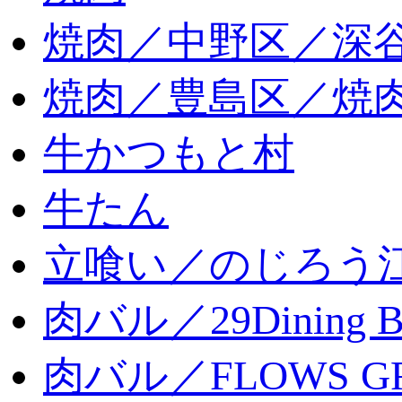
焼肉／中野区／深谷
焼肉／豊島区／焼肉
牛かつもと村
牛たん
立喰い／のじろう
肉バル／29Dining 
肉バル／FLOWS GR