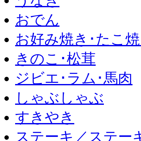
うなぎ
おでん
お好み焼き･たこ焼
きのこ･松茸
ジビエ･ラム･馬肉
しゃぶしゃぶ
すきやき
ステーキ／ステー