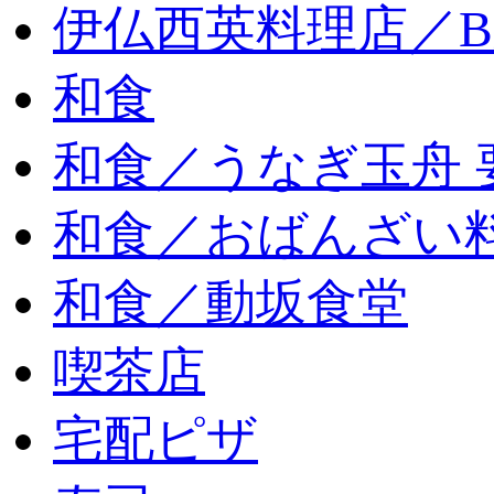
伊仏西英料理店／
和食
和食／うなぎ玉舟 
和食／おばんざい
和食／動坂食堂
喫茶店
宅配ピザ