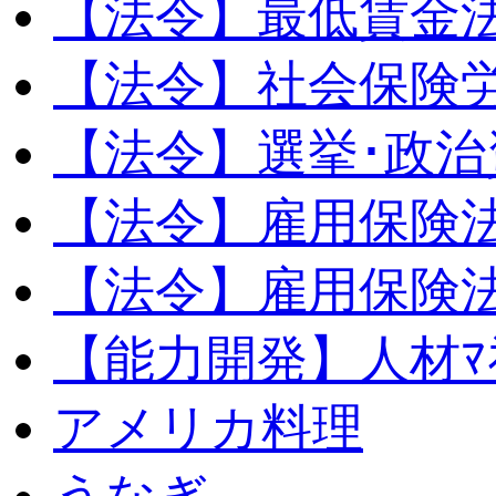
【法令】最低賃金
【法令】社会保険
【法令】選挙･政治
【法令】雇用保険
【法令】雇用保険法
【能力開発】人材ﾏﾈｼ
アメリカ料理