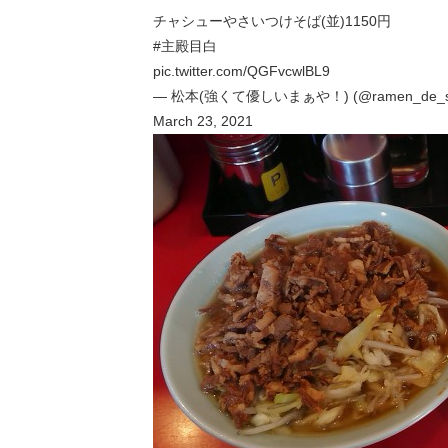
チャシューやさいつけそば(並)1150円
#主殿目白
pic.twitter.com/QGFvcwlBL9
— 松本(強くて優しいまぁや！) (@ramen_de_si
March 23, 2021