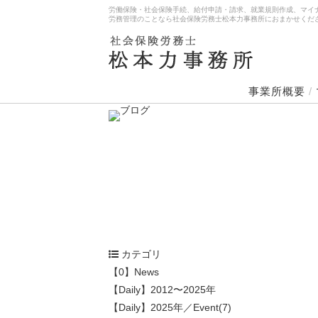
労働保険・社会保険手続、給付申請・請求、就業規則作成、マイ
労務管理のことなら社会保険労務士松本力事務所におまかせくだ
事業所概要
/
カテゴリ
【0】News
【Daily】2012〜2025年
【Daily】2025年／Event(7)