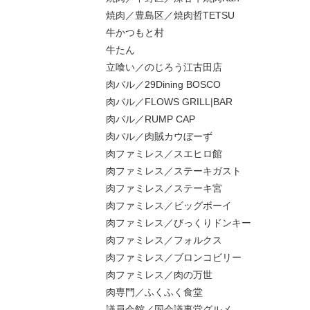
焼肉／豊島区／焼肉哲TETSU
牛かつもと村
牛たん
立喰い／のじろう江古田店
肉バル／29Dining BOSCO
肉バル／FLOWS GRILL|BAR
肉バル／RUMP CAP
肉バル／肉賊カウぼーず
肉ファミレス／スエヒロ館
肉ファミレス／ステーキガスト
肉ファミレス／ステーキ宮
肉ファミレス／ビッグボーイ
肉ファミレス／びっくりドンキー
肉ファミレス／フォルクス
肉ファミレス／ブロンコビリー
肉ファミレス／肉の万世
肉専門／ふくふく食堂
議員会館／国会議事堂グルメ