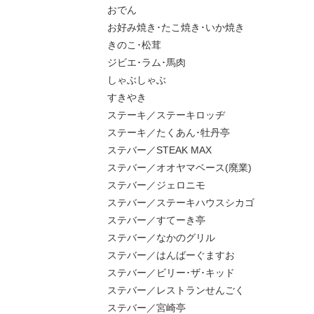
おでん
お好み焼き･たこ焼き･いか焼き
きのこ･松茸
ジビエ･ラム･馬肉
しゃぶしゃぶ
すきやき
ステーキ／ステーキロッヂ
ステーキ／たくあん･牡丹亭
ステバー／STEAK MAX
ステバー／オオヤマベース(廃業)
ステバー／ジェロニモ
ステバー／ステーキハウスシカゴ
ステバー／すてーき亭
ステバー／なかのグリル
ステバー／はんばーぐますお
ステバー／ビリー･ザ･キッド
ステバー／レストランせんごく
ステバー／宮崎亭