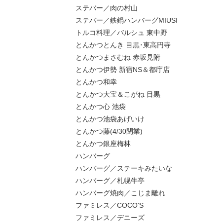
ステバー／肉の村山
ステバー／鉄鍋ハンバーグMIUSI
トルコ料理／バルシュ 東中野
とんかつとんき 目黒･東高円寺
とんかつまさむね 赤坂見附
とんかつ伊勢 新宿NS＆都庁店
とんかつ和幸
とんかつ大宝＆こがね 目黒
とんかつ心 池袋
とんかつ池袋あげいけ
とんかつ藤(4/30閉業)
とんかつ銀座梅林
ハンバーグ
ハンバーグ／ステーキみたいな
ハンバーグ／札幌牛亭
ハンバーグ焼肉／こじま離れ
ファミレス／COCO'S
ファミレス／デニーズ