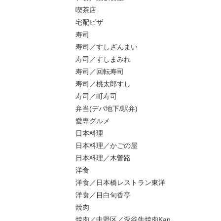
喫茶店
宅配ピザ
寿司
寿司／すしざんまい
寿司／すしまみれ
寿司／回転寿司
寿司／桃太郎すし
寿司／町寿司
弁当(デパ地下/駅弁)
愛専グルメ
日本料理
日本料理／かごの屋
日本料理／木曽路
洋食
洋食／日本橋レストラン東洋
洋食／目白旬香亭
焼肉
焼肉／中野区／深谷牛焼肉Kan