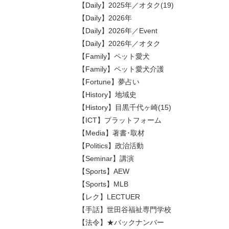
【Daily】2025年／オタク(19)
【Daily】2026年
【Daily】2026年／Event
【Daily】2026年／オタク
【Family】ペット愛犬
【Family】ペット愛犬介護
【Fortune】夢占い
【History】地域史
【History】目黒千代ヶ崎(15)
【ICT】プラットフォーム
【Media】著書･取材
【Politics】政治活動
【Seminar】講演
【Sports】AEW
【Sports】MLB
【レク】LECTUER
【手話】世田谷福祉専門学校
【法令】★バックナンバー