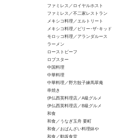
ファミレス／ロイヤルホスト
ファミレス／不二家レストラン
メキシコ料理／エルトリート
メキシコ料理／ビリー･ザ･キッド
モロッコ料理／アランダルース
ラーメン
ローストビーフ
ロブスター
中国料理
中華料理
中華料理／野方餃子練馬翠庵
串焼き
伊仏西英料理店／A級グルメ
伊仏西英料理店／B級グルメ
和食
和食／うなぎ玉舟 要町
和食／おばんざい料理鉢や
和食／動坂食堂