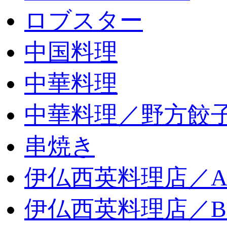
ロブスター
中国料理
中華料理
中華料理／野方餃
串焼き
伊仏西英料理店／
伊仏西英料理店／