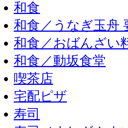
和食
和食／うなぎ玉舟 
和食／おばんざい
和食／動坂食堂
喫茶店
宅配ピザ
寿司