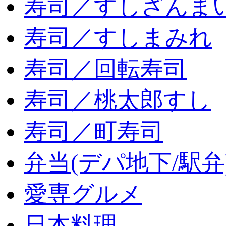
寿司／すしざんま
寿司／すしまみれ
寿司／回転寿司
寿司／桃太郎すし
寿司／町寿司
弁当(デパ地下/駅弁
愛専グルメ
日本料理