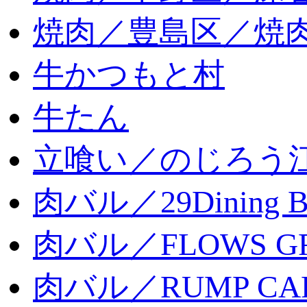
焼肉／豊島区／焼肉
牛かつもと村
牛たん
立喰い／のじろう
肉バル／29Dining 
肉バル／FLOWS GR
肉バル／RUMP CA