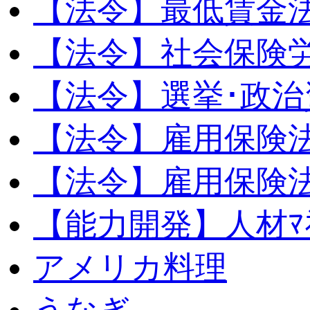
【法令】最低賃金
【法令】社会保険
【法令】選挙･政治
【法令】雇用保険
【法令】雇用保険法
【能力開発】人材ﾏﾈｼ
アメリカ料理