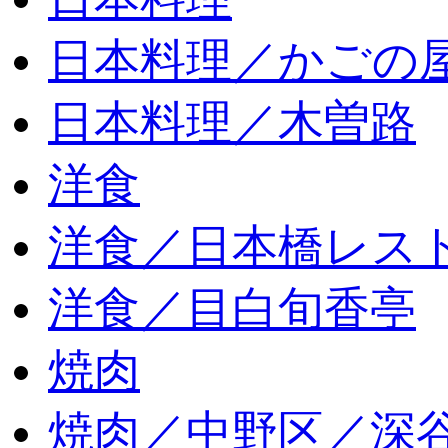
日本料理／かごの
日本料理／木曽路
洋食
洋食／日本橋レス
洋食／目白旬香亭
焼肉
焼肉／中野区／深谷