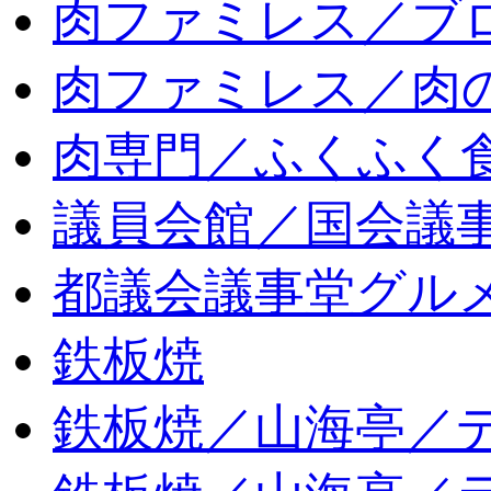
肉ファミレス／ブ
肉ファミレス／肉
肉専門／ふくふく
議員会館／国会議
都議会議事堂グル
鉄板焼
鉄板焼／山海亭／