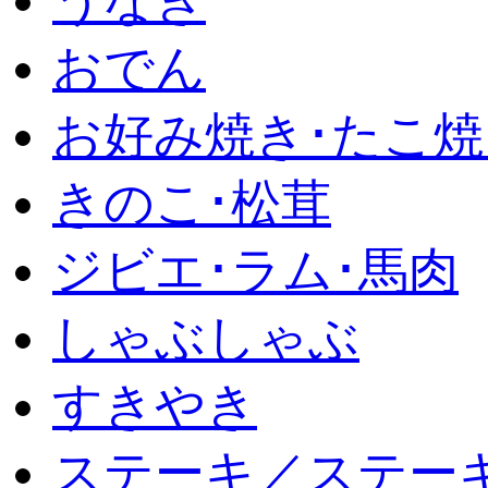
うなぎ
おでん
お好み焼き･たこ焼
きのこ･松茸
ジビエ･ラム･馬肉
しゃぶしゃぶ
すきやき
ステーキ／ステー