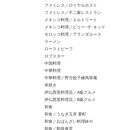
ファミレス／ロイヤルホスト
ファミレス／不二家レストラン
メキシコ料理／エルトリート
メキシコ料理／ビリー･ザ･キッド
モロッコ料理／アランダルース
ラーメン
ローストビーフ
ロブスター
中国料理
中華料理
中華料理／野方餃子練馬翠庵
串焼き
伊仏西英料理店／A級グルメ
伊仏西英料理店／B級グルメ
和食
和食／うなぎ玉舟 要町
和食／おばんざい料理鉢や
和食／動坂食堂