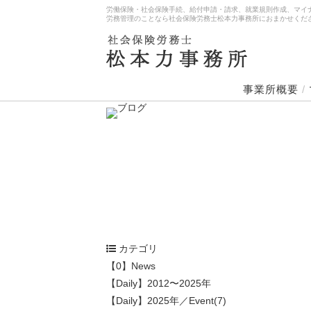
労働保険・社会保険手続、給付申請・請求、就業規則作成、マイ
労務管理のことなら社会保険労務士松本力事務所におまかせくだ
事業所概要
/
カテゴリ
【0】News
【Daily】2012〜2025年
【Daily】2025年／Event(7)