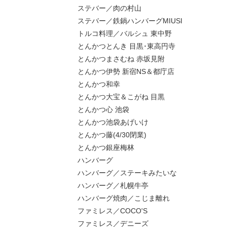
ステバー／肉の村山
ステバー／鉄鍋ハンバーグMIUSI
トルコ料理／バルシュ 東中野
とんかつとんき 目黒･東高円寺
とんかつまさむね 赤坂見附
とんかつ伊勢 新宿NS＆都庁店
とんかつ和幸
とんかつ大宝＆こがね 目黒
とんかつ心 池袋
とんかつ池袋あげいけ
とんかつ藤(4/30閉業)
とんかつ銀座梅林
ハンバーグ
ハンバーグ／ステーキみたいな
ハンバーグ／札幌牛亭
ハンバーグ焼肉／こじま離れ
ファミレス／COCO'S
ファミレス／デニーズ