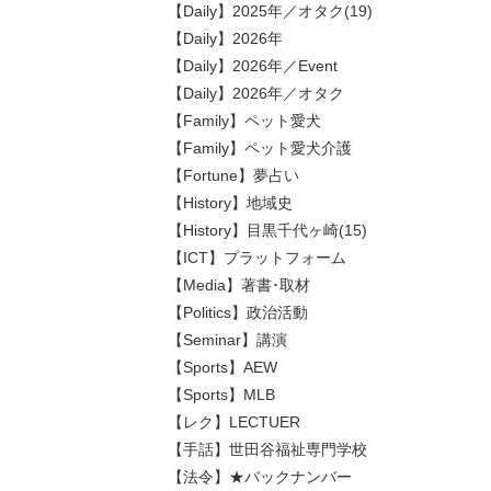
【Daily】2025年／オタク(19)
【Daily】2026年
【Daily】2026年／Event
【Daily】2026年／オタク
【Family】ペット愛犬
【Family】ペット愛犬介護
【Fortune】夢占い
【History】地域史
【History】目黒千代ヶ崎(15)
【ICT】プラットフォーム
【Media】著書･取材
【Politics】政治活動
【Seminar】講演
【Sports】AEW
【Sports】MLB
【レク】LECTUER
【手話】世田谷福祉専門学校
【法令】★バックナンバー