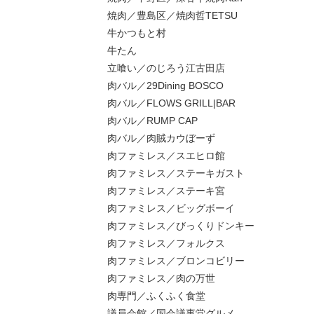
焼肉／豊島区／焼肉哲TETSU
牛かつもと村
牛たん
立喰い／のじろう江古田店
肉バル／29Dining BOSCO
肉バル／FLOWS GRILL|BAR
肉バル／RUMP CAP
肉バル／肉賊カウぼーず
肉ファミレス／スエヒロ館
肉ファミレス／ステーキガスト
肉ファミレス／ステーキ宮
肉ファミレス／ビッグボーイ
肉ファミレス／びっくりドンキー
肉ファミレス／フォルクス
肉ファミレス／ブロンコビリー
肉ファミレス／肉の万世
肉専門／ふくふく食堂
議員会館／国会議事堂グルメ