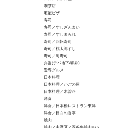
喫茶店
宅配ピザ
寿司
寿司／すしざんまい
寿司／すしまみれ
寿司／回転寿司
寿司／桃太郎すし
寿司／町寿司
弁当(デパ地下/駅弁)
愛専グルメ
日本料理
日本料理／かごの屋
日本料理／木曽路
洋食
洋食／日本橋レストラン東洋
洋食／目白旬香亭
焼肉
焼肉／中野区／深谷牛焼肉Kan