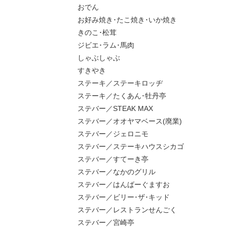
おでん
お好み焼き･たこ焼き･いか焼き
きのこ･松茸
ジビエ･ラム･馬肉
しゃぶしゃぶ
すきやき
ステーキ／ステーキロッヂ
ステーキ／たくあん･牡丹亭
ステバー／STEAK MAX
ステバー／オオヤマベース(廃業)
ステバー／ジェロニモ
ステバー／ステーキハウスシカゴ
ステバー／すてーき亭
ステバー／なかのグリル
ステバー／はんばーぐますお
ステバー／ビリー･ザ･キッド
ステバー／レストランせんごく
ステバー／宮崎亭