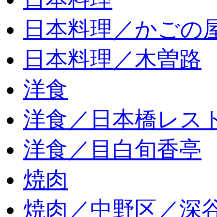
日本料理／かごの
日本料理／木曽路
洋食
洋食／日本橋レス
洋食／目白旬香亭
焼肉
焼肉／中野区／深谷