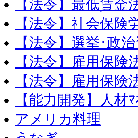
【法令】最低賃金
【法令】社会保険
【法令】選挙･政治
【法令】雇用保険
【法令】雇用保険法
【能力開発】人材ﾏﾈｼ
アメリカ料理