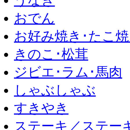
うなぎ
おでん
お好み焼き･たこ焼
きのこ･松茸
ジビエ･ラム･馬肉
しゃぶしゃぶ
すきやき
ステーキ／ステー