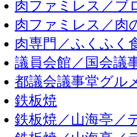
肉ファミレス／ブ
肉ファミレス／肉
肉専門／ふくふく
議員会館／国会議
都議会議事堂グル
鉄板焼
鉄板焼／山海亭／