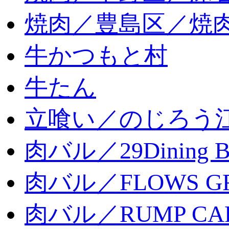
焼肉／豊島区／焼肉
牛かつもと村
牛たん
立喰い／のじろう
肉バル／29Dining 
肉バル／FLOWS GR
肉バル／RUMP CA