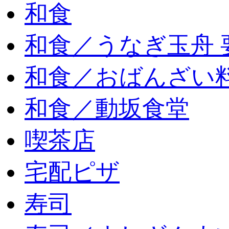
和食
和食／うなぎ玉舟 
和食／おばんざい
和食／動坂食堂
喫茶店
宅配ピザ
寿司