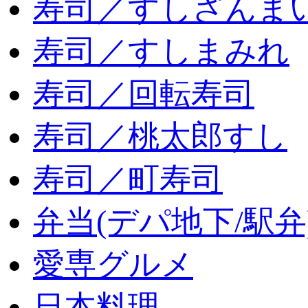
寿司／すしざんま
寿司／すしまみれ
寿司／回転寿司
寿司／桃太郎すし
寿司／町寿司
弁当(デパ地下/駅弁
愛専グルメ
日本料理