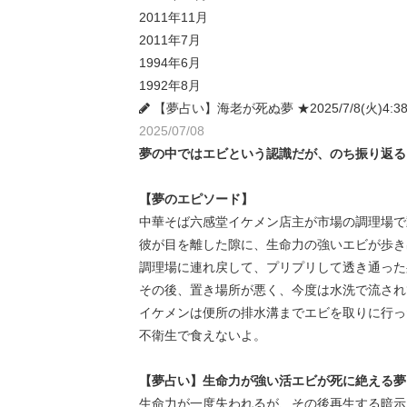
2011年11月
2011年7月
1994年6月
1992年8月
【夢占い】海老が死ぬ夢 ★2025/7/8(火)4:3
2025/07/08
夢の中ではエビという認識だが、のち振り返る
【夢のエピソード】
中華そば六感堂イケメン店主が市場の調理場で
彼が目を離した隙に、生命力の強いエビが歩き
調理場に連れ戻して、プリプリして透き通った
その後、置き場所が悪く、今度は水洗で流され
イケメンは便所の排水溝までエビを取りに行っ
不衛生で食えないよ。
【夢占い】生命力が強い活エビが死に絶える夢
生命力が一度失われるが、その後再生する暗示