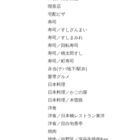
喫茶店
宅配ピザ
寿司
寿司／すしざんまい
寿司／すしまみれ
寿司／回転寿司
寿司／桃太郎すし
寿司／町寿司
弁当(デパ地下/駅弁)
愛専グルメ
日本料理
日本料理／かごの屋
日本料理／木曽路
洋食
洋食／日本橋レストラン東洋
洋食／目白旬香亭
焼肉
焼肉／中野区／深谷牛焼肉Kan