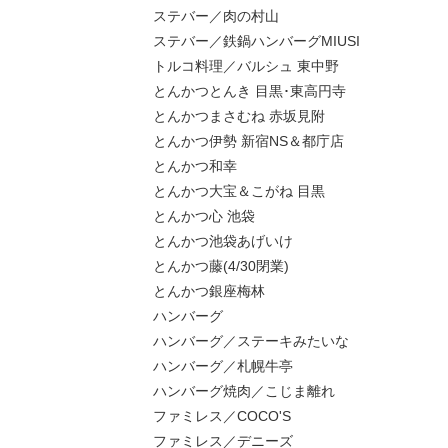
ステバー／肉の村山
ステバー／鉄鍋ハンバーグMIUSI
トルコ料理／バルシュ 東中野
とんかつとんき 目黒･東高円寺
とんかつまさむね 赤坂見附
とんかつ伊勢 新宿NS＆都庁店
とんかつ和幸
とんかつ大宝＆こがね 目黒
とんかつ心 池袋
とんかつ池袋あげいけ
とんかつ藤(4/30閉業)
とんかつ銀座梅林
ハンバーグ
ハンバーグ／ステーキみたいな
ハンバーグ／札幌牛亭
ハンバーグ焼肉／こじま離れ
ファミレス／COCO'S
ファミレス／デニーズ