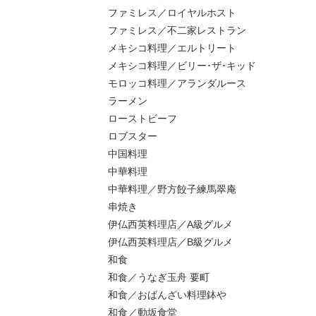
ファミレス／ロイヤルホスト
ファミレス／不二家レストラン
メキシコ料理／エルトリート
メキシコ料理／ビリー･ザ･キッド
モロッコ料理／アランダルース
ラーメン
ローストビーフ
ロブスター
中国料理
中華料理
中華料理／野方餃子練馬翠庵
串焼き
伊仏西英料理店／A級グルメ
伊仏西英料理店／B級グルメ
和食
和食／うなぎ玉舟 要町
和食／おばんざい料理鉢や
和食／動坂食堂