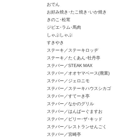
おでん
お好み焼き･たこ焼き･いか焼き
きのこ･松茸
ジビエ･ラム･馬肉
しゃぶしゃぶ
すきやき
ステーキ／ステーキロッヂ
ステーキ／たくあん･牡丹亭
ステバー／STEAK MAX
ステバー／オオヤマベース(廃業)
ステバー／ジェロニモ
ステバー／ステーキハウスシカゴ
ステバー／すてーき亭
ステバー／なかのグリル
ステバー／はんばーぐますお
ステバー／ビリー･ザ･キッド
ステバー／レストランせんごく
ステバー／宮崎亭