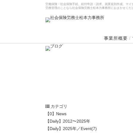
労働保険・社会保険手続、給付申請・請求、就業規則作成、マイ
労務管理のことなら社会保険労務士松本力事務所におまかせくだ
事業所概要
/
カテゴリ
【0】News
【Daily】2012〜2025年
【Daily】2025年／Event(7)