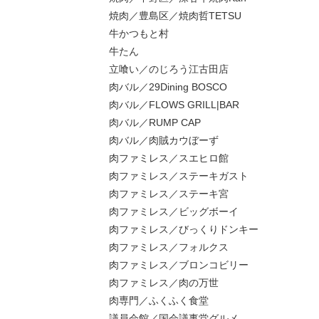
焼肉／豊島区／焼肉哲TETSU
牛かつもと村
牛たん
立喰い／のじろう江古田店
肉バル／29Dining BOSCO
肉バル／FLOWS GRILL|BAR
肉バル／RUMP CAP
肉バル／肉賊カウぼーず
肉ファミレス／スエヒロ館
肉ファミレス／ステーキガスト
肉ファミレス／ステーキ宮
肉ファミレス／ビッグボーイ
肉ファミレス／びっくりドンキー
肉ファミレス／フォルクス
肉ファミレス／ブロンコビリー
肉ファミレス／肉の万世
肉専門／ふくふく食堂
議員会館／国会議事堂グルメ