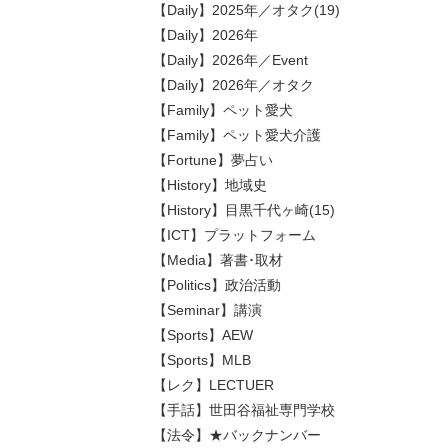
【Daily】2025年／オタク(19)
【Daily】2026年
【Daily】2026年／Event
【Daily】2026年／オタク
【Family】ペット愛犬
【Family】ペット愛犬介護
【Fortune】夢占い
【History】地域史
【History】目黒千代ヶ崎(15)
【ICT】プラットフォーム
【Media】著書･取材
【Politics】政治活動
【Seminar】講演
【Sports】AEW
【Sports】MLB
【レク】LECTUER
【手話】世田谷福祉専門学校
【法令】★バックナンバー