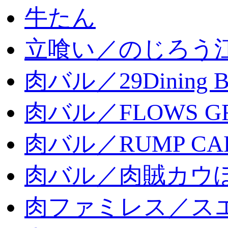
牛たん
立喰い／のじろう
肉バル／29Dining 
肉バル／FLOWS GR
肉バル／RUMP CA
肉バル／肉賊カウ
肉ファミレス／ス