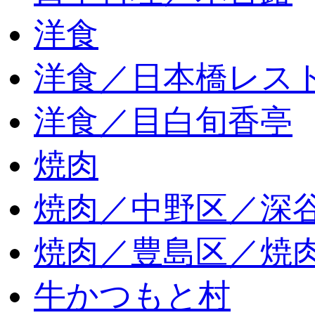
洋食
洋食／日本橋レス
洋食／目白旬香亭
焼肉
焼肉／中野区／深谷
焼肉／豊島区／焼肉
牛かつもと村