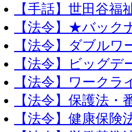
【手話】世田谷福
【法令】★バック
【法令】ダブルワ
【法令】ビッグデ
【法令】ワークラ
【法令】保護法・
【法令】健康保険