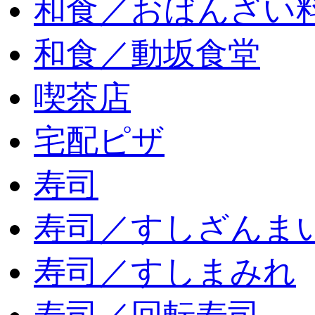
和食／おばんざい
和食／動坂食堂
喫茶店
宅配ピザ
寿司
寿司／すしざんま
寿司／すしまみれ