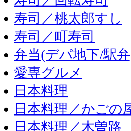
寿司／回転寿司
寿司／桃太郎すし
寿司／町寿司
弁当(デパ地下/駅弁
愛専グルメ
日本料理
日本料理／かごの
日本料理／木曽路