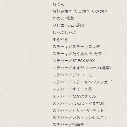
おでん
お好み焼き･たこ焼き･いか焼き
きのこ･松茸
ジビエ･ラム･馬肉
しゃぶしゃぶ
すきやき
ステーキ／ステーキロッヂ
ステーキ／たくあん･牡丹亭
ステバー／STEAK MAX
ステバー／オオヤマベース(廃業)
ステバー／ジェロニモ
ステバー／ステーキハウスシカゴ
ステバー／すてーき亭
ステバー／なかのグリル
ステバー／はんばーぐますお
ステバー／ビリー･ザ･キッド
ステバー／レストランせんごく
ステバー／宮崎亭