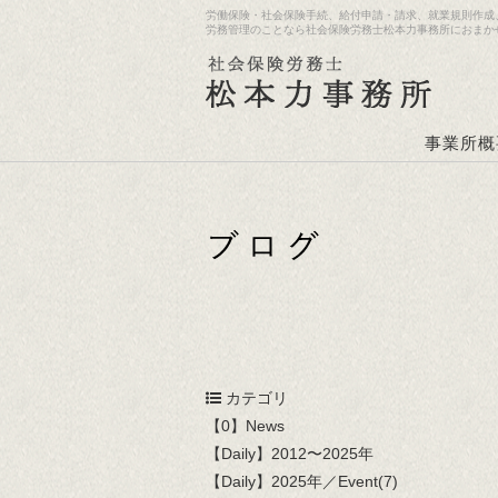
労働保険・社会保険手続、給付申請・請求、就業規則作成
労務管理のことなら社会保険労務士松本力事務所におまか
事業所概
カテゴリ
【0】News
【Daily】2012〜2025年
【Daily】2025年／Event(7)