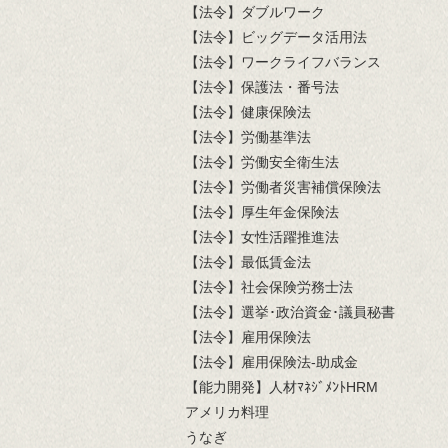
【法令】ダブルワーク
【法令】ビッグデータ活用法
【法令】ワークライフバランス
【法令】保護法・番号法
【法令】健康保険法
【法令】労働基準法
【法令】労働安全衛生法
【法令】労働者災害補償保険法
【法令】厚生年金保険法
【法令】女性活躍推進法
【法令】最低賃金法
【法令】社会保険労務士法
【法令】選挙･政治資金･議員秘書
【法令】雇用保険法
【法令】雇用保険法-助成金
【能力開発】人材ﾏﾈｼﾞﾒﾝﾄHRM
アメリカ料理
うなぎ