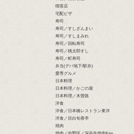
喫茶店
宅配ピザ
寿司
寿司／すしざんまい
寿司／すしまみれ
寿司／回転寿司
寿司／桃太郎すし
寿司／町寿司
弁当(デパ地下/駅弁)
愛専グルメ
日本料理
日本料理／かごの屋
日本料理／木曽路
洋食
洋食／日本橋レストラン東洋
洋食／目白旬香亭
焼肉
焼肉／中野区／深谷牛焼肉Kan