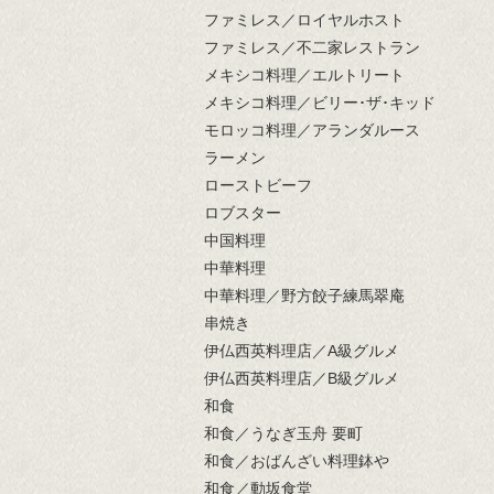
ファミレス／ロイヤルホスト
ファミレス／不二家レストラン
メキシコ料理／エルトリート
メキシコ料理／ビリー･ザ･キッド
モロッコ料理／アランダルース
ラーメン
ローストビーフ
ロブスター
中国料理
中華料理
中華料理／野方餃子練馬翠庵
串焼き
伊仏西英料理店／A級グルメ
伊仏西英料理店／B級グルメ
和食
和食／うなぎ玉舟 要町
和食／おばんざい料理鉢や
和食／動坂食堂