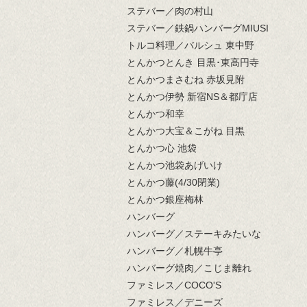
ステバー／肉の村山
ステバー／鉄鍋ハンバーグMIUSI
トルコ料理／バルシュ 東中野
とんかつとんき 目黒･東高円寺
とんかつまさむね 赤坂見附
とんかつ伊勢 新宿NS＆都庁店
とんかつ和幸
とんかつ大宝＆こがね 目黒
とんかつ心 池袋
とんかつ池袋あげいけ
とんかつ藤(4/30閉業)
とんかつ銀座梅林
ハンバーグ
ハンバーグ／ステーキみたいな
ハンバーグ／札幌牛亭
ハンバーグ焼肉／こじま離れ
ファミレス／COCO'S
ファミレス／デニーズ