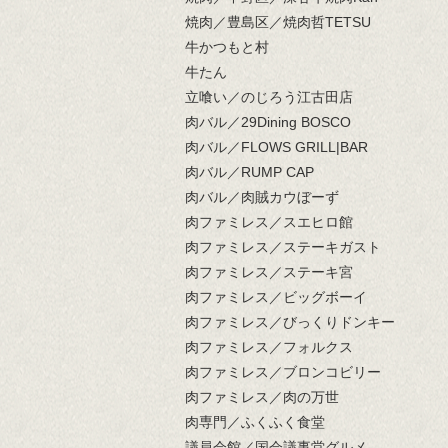
焼肉／豊島区／焼肉哲TETSU
牛かつもと村
牛たん
立喰い／のじろう江古田店
肉バル／29Dining BOSCO
肉バル／FLOWS GRILL|BAR
肉バル／RUMP CAP
肉バル／肉賊カウぼーず
肉ファミレス／スエヒロ館
肉ファミレス／ステーキガスト
肉ファミレス／ステーキ宮
肉ファミレス／ビッグボーイ
肉ファミレス／びっくりドンキー
肉ファミレス／フォルクス
肉ファミレス／ブロンコビリー
肉ファミレス／肉の万世
肉専門／ふくふく食堂
議員会館／国会議事堂グルメ