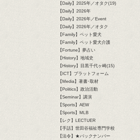
【Daily】2025年／オタク(19)
【Daily】2026年
【Daily】2026年／Event
【Daily】2026年／オタク
【Family】ペット愛犬
【Family】ペット愛犬介護
【Fortune】夢占い
【History】地域史
【History】目黒千代ヶ崎(15)
【ICT】プラットフォーム
【Media】著書･取材
【Politics】政治活動
【Seminar】講演
【Sports】AEW
【Sports】MLB
【レク】LECTUER
【手話】世田谷福祉専門学校
【法令】★バックナンバー