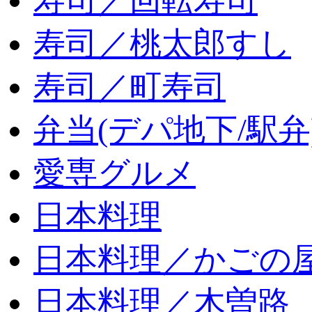
寿司／回転寿司
寿司／桃太郎すし
寿司／町寿司
弁当(デパ地下/駅弁
愛専グルメ
日本料理
日本料理／かごの
日本料理／木曽路