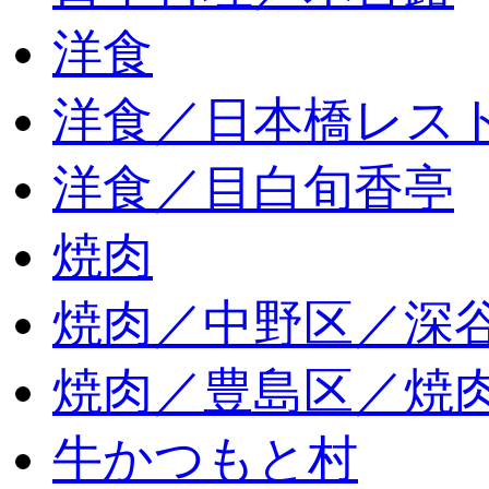
洋食
洋食／日本橋レス
洋食／目白旬香亭
焼肉
焼肉／中野区／深谷
焼肉／豊島区／焼肉
牛かつもと村