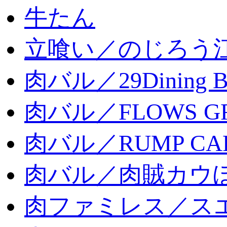
牛たん
立喰い／のじろう
肉バル／29Dining 
肉バル／FLOWS GR
肉バル／RUMP CA
肉バル／肉賊カウ
肉ファミレス／ス