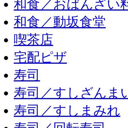
和食／おばんざい
和食／動坂食堂
喫茶店
宅配ピザ
寿司
寿司／すしざんま
寿司／すしまみれ