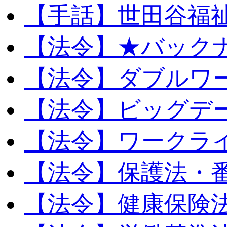
【手話】世田谷福
【法令】★バック
【法令】ダブルワ
【法令】ビッグデ
【法令】ワークラ
【法令】保護法・
【法令】健康保険