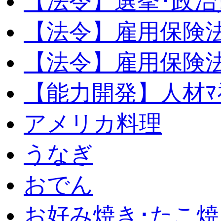
【法令】選挙･政治
【法令】雇用保険
【法令】雇用保険法
【能力開発】人材ﾏﾈｼ
アメリカ料理
うなぎ
おでん
お好み焼き･たこ焼