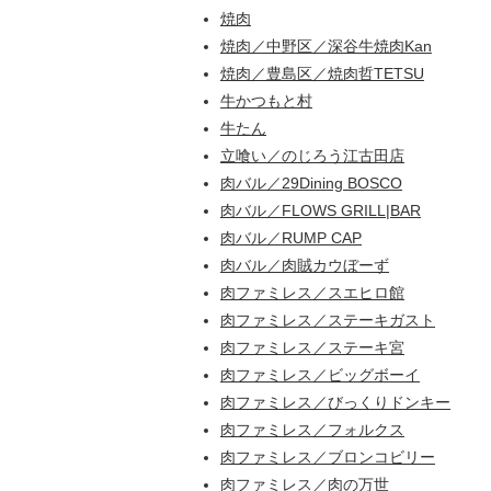
焼肉
焼肉／中野区／深谷牛焼肉Kan
焼肉／豊島区／焼肉哲TETSU
牛かつもと村
牛たん
立喰い／のじろう江古田店
肉バル／29Dining BOSCO
肉バル／FLOWS GRILL|BAR
肉バル／RUMP CAP
肉バル／肉賊カウぼーず
肉ファミレス／スエヒロ館
肉ファミレス／ステーキガスト
肉ファミレス／ステーキ宮
肉ファミレス／ビッグボーイ
肉ファミレス／びっくりドンキー
肉ファミレス／フォルクス
肉ファミレス／ブロンコビリー
肉ファミレス／肉の万世