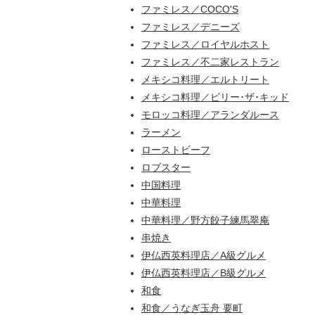
ファミレス／COCO'S
ファミレス／デニーズ
ファミレス／ロイヤルホスト
ファミレス／不二家レストラン
メキシコ料理／エルトリート
メキシコ料理／ビリー･ザ･キッド
モロッコ料理／アランダルース
ラーメン
ローストビーフ
ロブスター
中国料理
中華料理
中華料理／野方餃子練馬翠庵
串焼き
伊仏西英料理店／A級グルメ
伊仏西英料理店／B級グルメ
和食
和食／うなぎ玉舟 要町