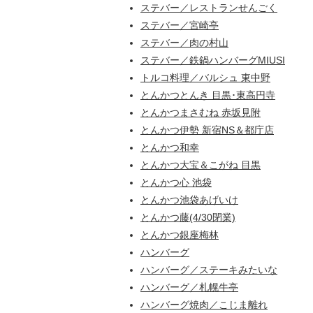
ステバー／レストランせんごく
ステバー／宮崎亭
ステバー／肉の村山
ステバー／鉄鍋ハンバーグMIUSI
トルコ料理／バルシュ 東中野
とんかつとんき 目黒･東高円寺
とんかつまさむね 赤坂見附
とんかつ伊勢 新宿NS＆都庁店
とんかつ和幸
とんかつ大宝＆こがね 目黒
とんかつ心 池袋
とんかつ池袋あげいけ
とんかつ藤(4/30閉業)
とんかつ銀座梅林
ハンバーグ
ハンバーグ／ステーキみたいな
ハンバーグ／札幌牛亭
ハンバーグ焼肉／こじま離れ