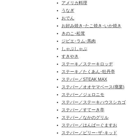
アメリカ料理
うなぎ
おでん
お好み焼き･たこ焼き･いか焼き
きのこ･松茸
ジビエ･ラム･馬肉
しゃぶしゃぶ
すきやき
ステーキ／ステーキロッヂ
ステーキ／たくあん･牡丹亭
ステバー／STEAK MAX
ステバー／オオヤマベース(廃業)
ステバー／ジェロニモ
ステバー／ステーキハウスシカゴ
ステバー／すてーき亭
ステバー／なかのグリル
ステバー／はんばーぐますお
ステバー／ビリー･ザ･キッド