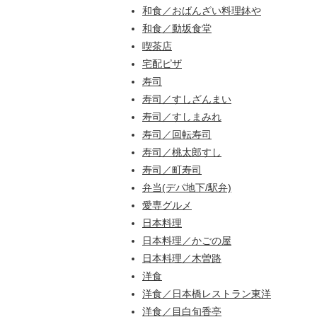
和食／おばんざい料理鉢や
和食／動坂食堂
喫茶店
宅配ピザ
寿司
寿司／すしざんまい
寿司／すしまみれ
寿司／回転寿司
寿司／桃太郎すし
寿司／町寿司
弁当(デパ地下/駅弁)
愛専グルメ
日本料理
日本料理／かごの屋
日本料理／木曽路
洋食
洋食／日本橋レストラン東洋
洋食／目白旬香亭