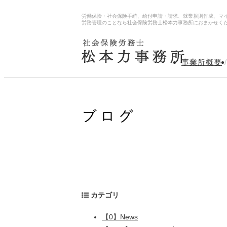
労働保険・社会保険手続、給付申請・請求、就業規則作成、マ
労務管理のことなら社会保険労務士松本力事務所におまかせく
事業所概要
/
カテゴリ
【0】News