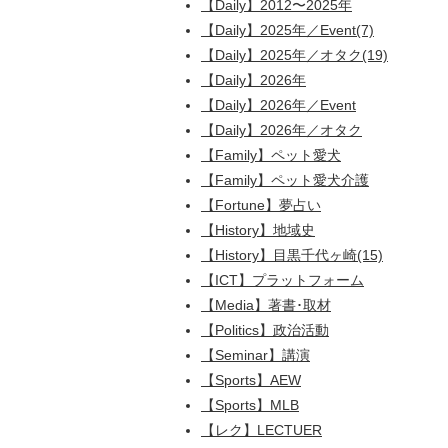
【Daily】2012〜2025年
【Daily】2025年／Event(7)
【Daily】2025年／オタク(19)
【Daily】2026年
【Daily】2026年／Event
【Daily】2026年／オタク
【Family】ペット愛犬
【Family】ペット愛犬介護
【Fortune】夢占い
【History】地域史
【History】目黒千代ヶ崎(15)
【ICT】プラットフォーム
【Media】著書･取材
【Politics】政治活動
【Seminar】講演
【Sports】AEW
【Sports】MLB
【レク】LECTUER