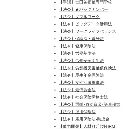
【手話】世田谷福祉専門学校
【法令】★バックナンバー
【法令】ダブルワーク
【法令】ビッグデータ活用法
【法令】ワークライフバランス
【法令】保護法・番号法
【法令】健康保険法
【法令】労働基準法
【法令】労働安全衛生法
【法令】労働者災害補償保険法
【法令】厚生年金保険法
【法令】女性活躍推進法
【法令】最低賃金法
【法令】社会保険労務士法
【法令】選挙･政治資金･議員秘書
【法令】雇用保険法
【法令】雇用保険法-助成金
【能力開発】人材ﾏﾈｼﾞﾒﾝﾄHRM