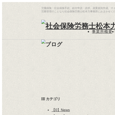
労働保険・社会保険手続、給付申請・請求、就業規則作成、マ
労務管理のことなら社会保険労務士松本力事務所におまかせく
事業所概要
/
カテゴリ
【0】News