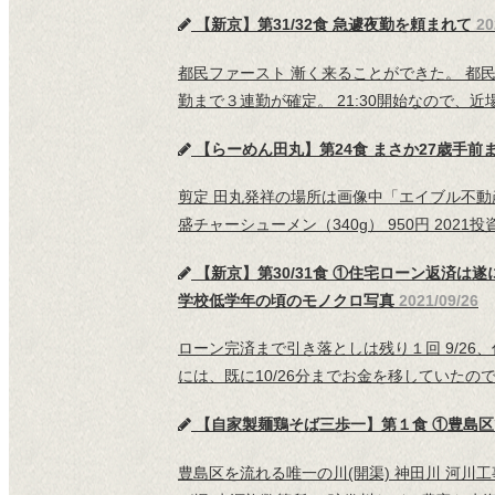
【新京】第31/32食 急遽夜勤を頼まれて
20
都民ファースト 漸く来ることができた。 都
勤まで３連勤が確定。 21:30開始なので、近場
【らーめん田丸】第24食 まさか27歳手
剪定 田丸発祥の場所は画像中「エイブル不動
盛チャーシューメン（340g） 950円 2021投
【新京】第30/31食 ①住宅ローン返済
学校低学年の頃のモノクロ写真
2021/09/26
ローン完済まで引き落としは残り１回 9/26、
には、既に10/26分までお金を移していた
【自家製麺鶏そば三歩一】第１食 ①豊島区
豊島区を流れる唯一の川(開渠) 神田川 河