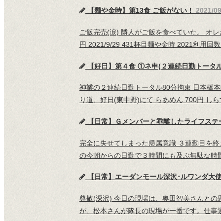
【麺や金時】第13食 ご飯がない！
2021/09
ご飯完売(涙) 隣人がご飯を食べていた。 オレが
円 2021/9/29 431杯目麺や金時 2021利用
【好日】第４食 ①ネ申(２連続日勤トータル
神業の２連続日勤トータル80分拘束 日本橋
り道、好日(東中野)にて らあめん 700円 し
【日常】Ｇメンバーと乖離したライフステ
完全に失せてしまった帰属意識 ３連勤目を終
の今朝からの日勤で３時間にも及ぶ無駄な時
【日常】エーダンモール深沢･ルワンダ大使館･
尊敬(深沢) 今日の現場は、奥田智美さんと
が、松本さんが隊長の現場が一番です。仕事