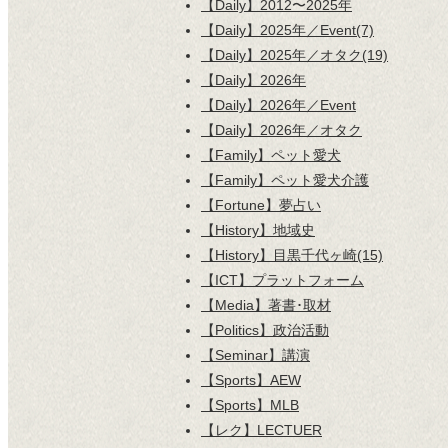
【Daily】2012〜2025年
【Daily】2025年／Event(7)
【Daily】2025年／オタク(19)
【Daily】2026年
【Daily】2026年／Event
【Daily】2026年／オタク
【Family】ペット愛犬
【Family】ペット愛犬介護
【Fortune】夢占い
【History】地域史
【History】目黒千代ヶ崎(15)
【ICT】プラットフォーム
【Media】著書･取材
【Politics】政治活動
【Seminar】講演
【Sports】AEW
【Sports】MLB
【レク】LECTUER