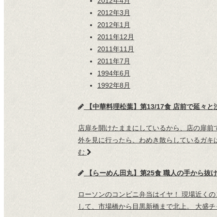
2012年4月
2012年3月
2012年1月
2011年12月
2011年11月
2011年7月
1994年6月
1992年8月
【中華料理松葉】第13/17食 店前で延々
店扉を開けたままにしているから、店の扉前
外を見に行ったら、わめき散らしているガキ
む
【らーめん田丸】第25食 職人の手から抜
ローソンのコンビニ弁当はイヤ！ 現場近くの
して、市場橋から目黒新橋まで北上。 大盛チャーシ