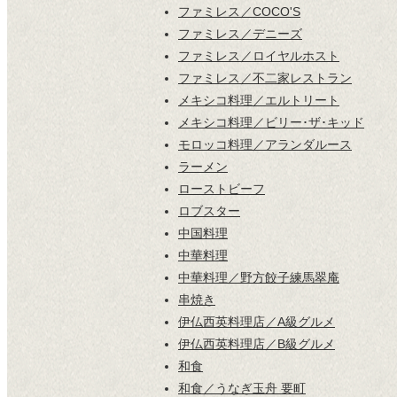
ファミレス／COCO'S
ファミレス／デニーズ
ファミレス／ロイヤルホスト
ファミレス／不二家レストラン
メキシコ料理／エルトリート
メキシコ料理／ビリー･ザ･キッド
モロッコ料理／アランダルース
ラーメン
ローストビーフ
ロブスター
中国料理
中華料理
中華料理／野方餃子練馬翠庵
串焼き
伊仏西英料理店／A級グルメ
伊仏西英料理店／B級グルメ
和食
和食／うなぎ玉舟 要町