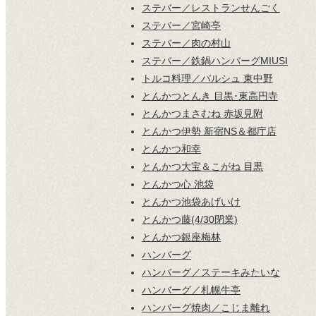
ステバー／レストランせんごく
ステバー／宮崎亭
ステバー／肉の村山
ステバー／鉄鍋ハンバーグMIUSI
トルコ料理／バルシュ 東中野
とんかつとんき 目黒･東高円寺
とんかつまさむね 赤坂見附
とんかつ伊勢 新宿NS＆都庁店
とんかつ和幸
とんかつ大宝＆こがね 目黒
とんかつ心 池袋
とんかつ池袋あげいけ
とんかつ藤(4/30閉業)
とんかつ銀座梅林
ハンバーグ
ハンバーグ／ステーキみたいな
ハンバーグ／札幌牛亭
ハンバーグ焼肉／こじま離れ