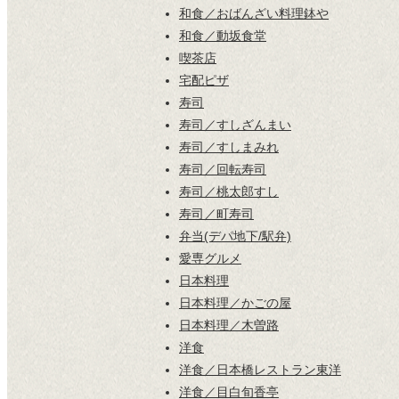
和食／おばんざい料理鉢や
和食／動坂食堂
喫茶店
宅配ピザ
寿司
寿司／すしざんまい
寿司／すしまみれ
寿司／回転寿司
寿司／桃太郎すし
寿司／町寿司
弁当(デパ地下/駅弁)
愛専グルメ
日本料理
日本料理／かごの屋
日本料理／木曽路
洋食
洋食／日本橋レストラン東洋
洋食／目白旬香亭