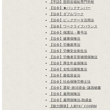
【手話】世田谷福祉専門学校
【法令】★バックナンバー
【法令】ダブルワーク
【法令】ビッグデータ活用法
【法令】ワークライフバランス
【法令】保護法・番号法
【法令】健康保険法
【法令】労働基準法
【法令】労働安全衛生法
【法令】労働者災害補償保険法
【法令】厚生年金保険法
【法令】女性活躍推進法
【法令】最低賃金法
【法令】社会保険労務士法
【法令】選挙･政治資金･議員秘書
【法令】雇用保険法
【法令】雇用保険法-助成金
【能力開発】人材ﾏﾈｼﾞﾒﾝﾄHRM