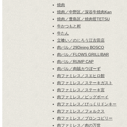
焼肉
焼肉／中野区／深谷牛焼肉Kan
焼肉／豊島区／焼肉哲TETSU
牛かつもと村
牛たん
立喰い／のじろう江古田店
肉バル／29Dining BOSCO
肉バル／FLOWS GRILL|BAR
肉バル／RUMP CAP
肉バル／肉賊カウぼーず
肉ファミレス／スエヒロ館
肉ファミレス／ステーキガスト
肉ファミレス／ステーキ宮
肉ファミレス／ビッグボーイ
肉ファミレス／びっくりドンキー
肉ファミレス／フォルクス
肉ファミレス／ブロンコビリー
肉ファミレス／肉の万世