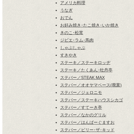
アメリカ料理
うなぎ
おでん
お好み焼き･たこ焼き･いか焼き
きのこ･松茸
ジビエ･ラム･馬肉
しゃぶしゃぶ
すきやき
ステーキ／ステーキロッヂ
ステーキ／たくあん･牡丹亭
ステバー／STEAK MAX
ステバー／オオヤマベース(廃業)
ステバー／ジェロニモ
ステバー／ステーキハウスシカゴ
ステバー／すてーき亭
ステバー／なかのグリル
ステバー／はんばーぐますお
ステバー／ビリー･ザ･キッド