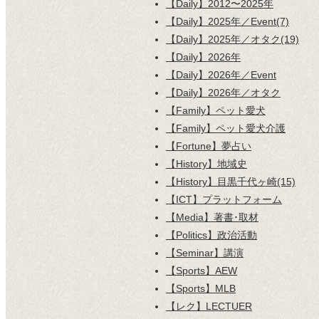
【Daily】2012〜2025年
【Daily】2025年／Event(7)
【Daily】2025年／オタク(19)
【Daily】2026年
【Daily】2026年／Event
【Daily】2026年／オタク
【Family】ペット愛犬
【Family】ペット愛犬介護
【Fortune】夢占い
【History】地域史
【History】目黒千代ヶ崎(15)
【ICT】プラットフォーム
【Media】著書･取材
【Politics】政治活動
【Seminar】講演
【Sports】AEW
【Sports】MLB
【レク】LECTUER